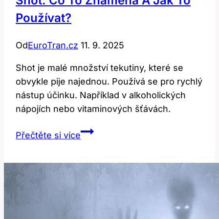
Shot: Co To Znamená A Jak To
Používat?
Od
EuroTran.cz
11. 9. 2025
Shot je malé množství tekutiny, které se
obvykle pije najednou. Používá se pro rychlý
nástup účinku. Například v alkoholických
nápojích nebo vitaminových šťávách.
Shot:
Přečtěte si více
Co
to
znamená
a
jak
to