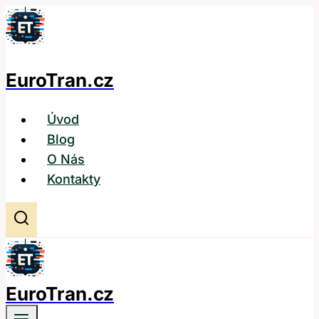
Přeskočit
na
obsah
EuroTran.cz
Úvod
Blog
O Nás
Kontakty
EuroTran.cz