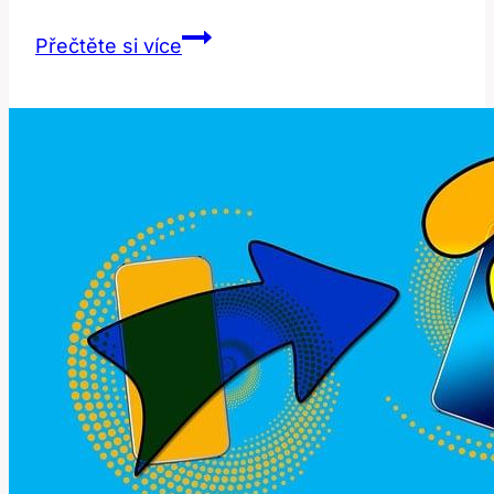
Potential:
Přečtěte si více
Jaký
Je
Jeho
Překlad
a
Co
Znamená?