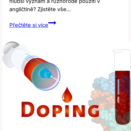
hlubší význam a různorodé použití v
angličtině? Zjistěte vše…
Six:
Přečtěte si více
Prozkoumejte
Význam
a
Použití
Čísla
v
Angličtině