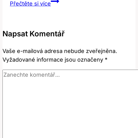
Ingestion:
Přečtěte si více
Co
To
Znamená
Napsat Komentář
a
Jak
Vaše e-mailová adresa nebude zveřejněna.
Tento
Vyžadované informace jsou označeny
*
Výraz
Používat?