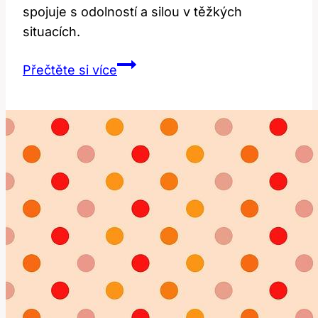
spojuje s odolností a silou v těžkých
situacích.
Překlad
Přečtěte si více
a
Význam
Slova
‚endurance‘:
Jak
Správně
Používat
v
Češtině