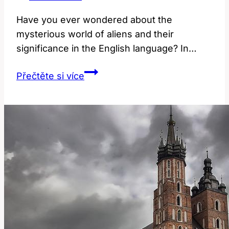
Have you ever wondered about the
mysterious world of aliens and their
significance in the English language? In…
Alien:
Přečtěte si více
Jaký
Je
Jeho
Význam
a
Použití
v
Angličtině?