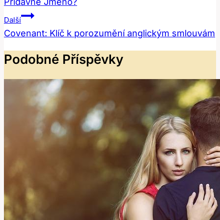
Přídavné Jméno?
Příspěvek
Další
Covenant: Klíč k porozumění anglickým smlouvám
Podobné Příspěvky