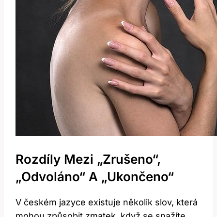
Rozdíly Mezi „zrušeno“,
„odvoláno“ A „ukončeno“
V českém jazyce existuje několik slov, která
mohou způsobit zmatek, když se snažíte