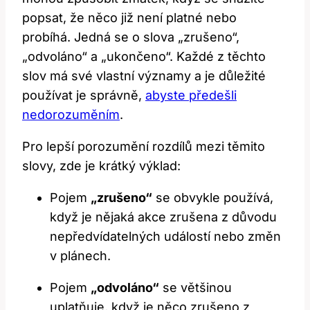
popsat, že něco již není platné nebo
probíhá. Jedná se o slova „zrušeno“,
„odvoláno“ a „ukončeno“. Každé z těchto
slov má své vlastní významy a je důležité
používat je správně,
abyste předešli
nedorozuměním
.
Pro lepší porozumění rozdílů mezi těmito
slovy, zde je krátký výklad:
Pojem
„zrušeno“
se obvykle používá,
když je nějaká akce zrušena z důvodu
nepředvídatelných událostí nebo změn
v plánech.
Pojem
„odvoláno“
se většinou
uplatňuje, když je něco zrušeno z