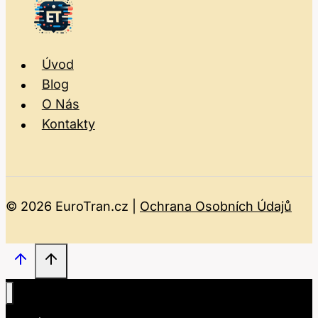
Úvod
Blog
O Nás
Kontakty
© 2026 EuroTran.cz |
Ochrana Osobních Údajů