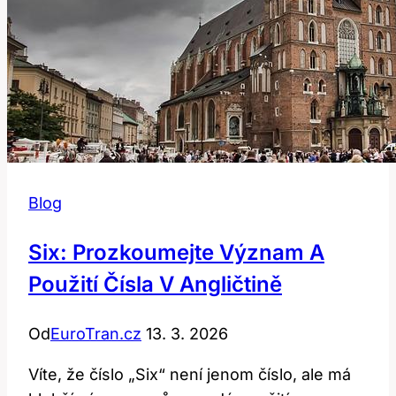
Blog
Six: Prozkoumejte Význam A
Použití Čísla V Angličtině
Od
EuroTran.cz
13. 3. 2026
Víte, že číslo „Six“ není jenom číslo, ale má