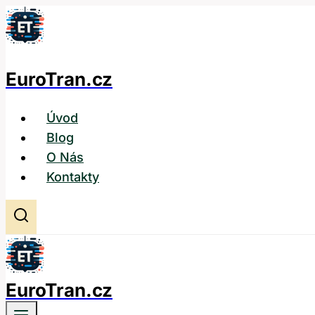
Přeskočit
na
obsah
EuroTran.cz
Úvod
Blog
O Nás
Kontakty
EuroTran.cz