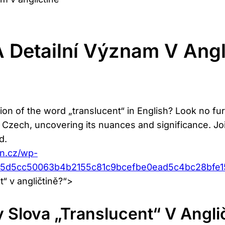
A Detailní Význam V Angl
ion of the word „translucent“ in English? Look no furth
n Czech, uncovering its nuances and significance. Joi
d.
an.cz/wp-
405d5cc50063b4b2155c81c9bcefbe0ead5c4bc28bfe
“ v angličtině?“>
Slova „translucent“ V Angli