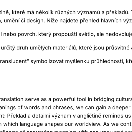
ičtině, které má několik různých významů a překladů
a, umění či design. Níže najdete přehled hlavních vý
 nebo povrch, který propouští světlo, ale nedovolu
čitý druh umělých materiálů, které jsou průsvitné a 
ranslucent“ symbolizovat myšlenku průhlednosti, kř
 translation serve as a powerful tool in bridging cult
meanings of words and phrases, we can gain a deepe
t: Překlad a detailní význam v angličtině reminds us 
s in which language shapes our worldview. As we cont