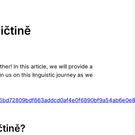
ičtině
er! In this article, we will provide a
n us on this linguistic journey as we
15bd72809bdf663addcd0af4e0f6890bf9a54ab6e0e8
čtině?