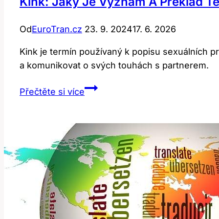
Kink: Jaký Je Význam A Překlad Té
Od
EuroTran.cz
23. 9. 2024
17. 6. 2026
Kink je termín používaný k popisu sexuálních p
a komunikovat o svých touhách s partnerem.
Kink:
Přečtěte si více
Jaký
Je
Význam
a
Překlad
Této
Slova?