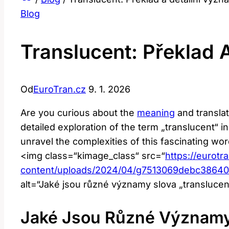
Blog
Translucent: Překlad 
Od
EuroTran.cz
9. 1. 2026
Are you curious about the
meaning
and translat
detailed exploration of the term „translucent“ i
unravel the complexities of this fascinating wor
<img class=“kimage_class“ src=“
https://eurotr
content/uploads/2024/04/g7513069debc386
alt=“Jaké jsou různé významy slova „translucent
Jaké Jsou Různé Významy 