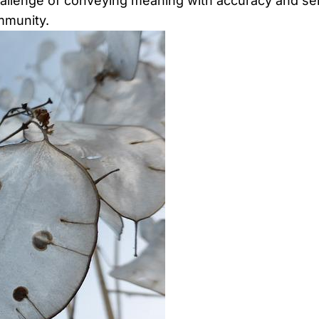
allenge of conveying meaning with accuracy and sens
mmunity.