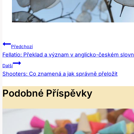
Navigace
Předchozí
Fellatio: Překlad a význam v anglicko-českém slovn
Pro
Další
Příspěvek
Shooters: Co znamená a jak správně přeložit
Podobné Příspěvky