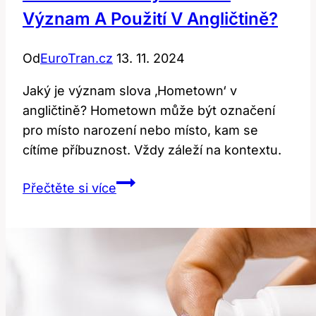
Význam A Použití V Angličtině?
Od
EuroTran.cz
13. 11. 2024
Jaký je význam slova ‚Hometown‘ v
angličtině? Hometown může být označení
pro místo narození nebo místo, kam se
cítíme příbuznost. Vždy záleží na kontextu.
Hometown:
Přečtěte si více
Jaký
je
jeho
význam
a
použití