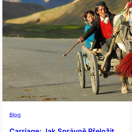
Anglicko-
český
překlad
Blog
Carriage: Jak Správně Přeložit