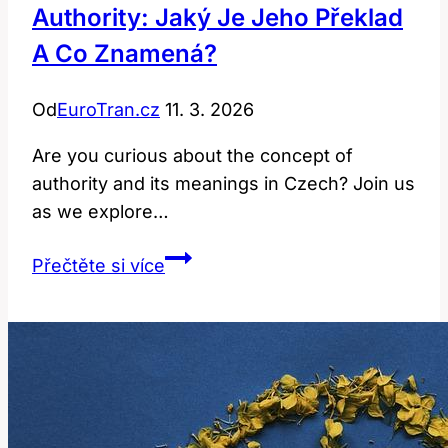
Authority: Jaký Je Jeho Překlad
A Co Znamená?
Od
EuroTran.cz
11. 3. 2026
Are you curious about the concept of
authority and its meanings in Czech? Join us
as we explore…
Authority:
Přečtěte si více
Jaký
Je
Jeho
Překlad
a
Co