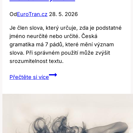
Od
EuroTran.cz
28. 5. 2026
Je člen slova, který určuje, zda je podstatné
jméno neurčité nebo určité. Česká
gramatika má 7 pádů, které mění význam
slova. Při správném použití může zvýšit
srozumitelnost textu.
Member:
Přečtěte si více
Co
to
znamená?
Překlad
a
význam!