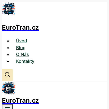
Přeskočit
na
obsah
EuroTran.cz
Úvod
Blog
O Nás
Kontakty
EuroTran.cz