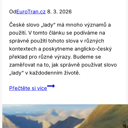
Od
EuroTran.cz
8. 3. 2026
České slovo „lady“ má mnoho významů a
použití. V tomto článku se podíváme na
správné použití tohoto slova v různých
kontextech a poskytneme anglicko-český
překlad pro různé výrazy. Budeme se
zaměřovat na to, jak správně používat slovo
„lady“ v každodenním životě.
Lady:
Přečtěte si více
Jak
správně
používat
toto
slovo?