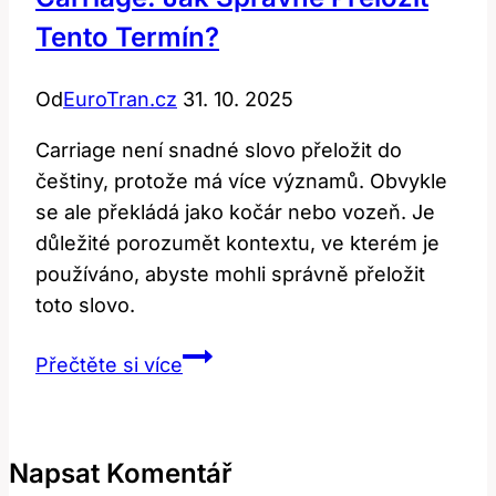
Tento Termín?
Od
EuroTran.cz
31. 10. 2025
Carriage není snadné slovo přeložit do
češtiny, protože má více významů. Obvykle
se ale překládá jako kočár nebo vozeň. Je
důležité porozumět kontextu, ve kterém je
používáno, abyste mohli správně přeložit
toto slovo.
Carriage:
Přečtěte si více
Jak
správně
přeložit
Napsat Komentář
tento