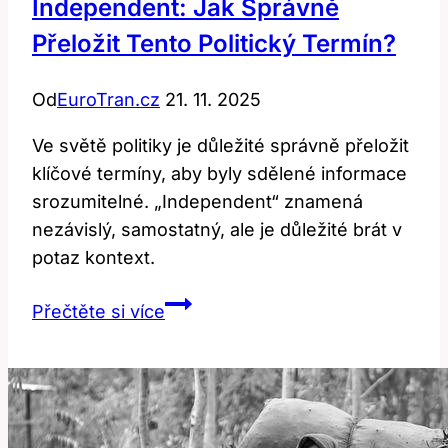
Independent: Jak Správně
Přeložit Tento Politický Termín?
Od
EuroTran.cz
21. 11. 2025
Ve světě politiky je důležité správně přeložit
klíčové termíny, aby byly sdělené informace
srozumitelné. „Independent“ znamená
nezávislý, samostatný, ale je důležité brát v
potaz kontext.
Independent:
Přečtěte si více
Jak
Správně
Přeložit
Tento
Politický