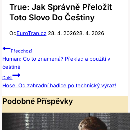
True: Jak Správně Přeložit
Toto Slovo Do Češtiny
Od
EuroTran.cz
28. 4. 2026
28. 4. 2026
Navigace
Předchozí
Pro
Human: Co to znamená? Překlad a použití v
češtině
Příspěvek
Další
Hose: Od zahradní hadice po technický výraz!
Podobné Příspěvky