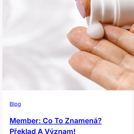
v
angličtině?
Blog
Member: Co To Znamená?
Překlad A Význam!