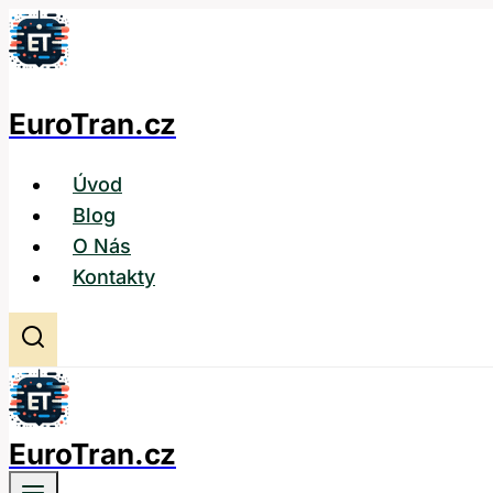
Přeskočit
na
obsah
EuroTran.cz
Úvod
Blog
O Nás
Kontakty
EuroTran.cz