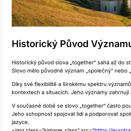
Historický Původ Významu
Historický původ slova „together“ sahá až do s
Slovo mělo původně význam „společný“ nebo „sdr
Díky své flexibilitě a širokému spektru významů
kontextech a situacích. Jeho významy zahrnují 
V současné době se slovo „together“ často použ
Jeho schopnost spojovat lidi a podporovat spo
jazyce.
<img class=“kimage_class“ src=“
https://eurotr