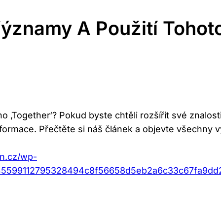
Významy A Použití Tohot
 ‚Together‘? Pokud byste chtěli rozšířit své znalost
formace. Přečtěte si náš článek a objevte všechny
an.cz/wp-
d45599112795328494c8f56658d5eb2a6c33c67fa9dd2