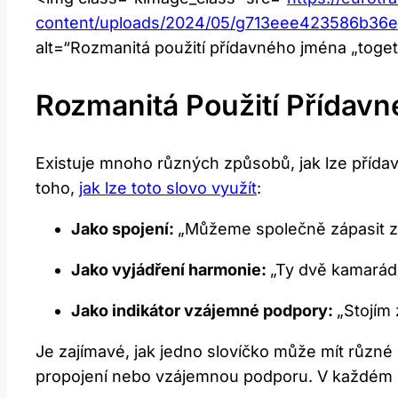
content/uploads/2024/05/g713eee423586b3
alt=“Rozmanitá použití přídavného jména „toge
Rozmanitá Použití Přídav
Existuje mnoho různých způsobů, jak lze přída
toho,
jak lze toto slovo využít
:
Jako spojení:
„Můžeme společně zápasit za 
Jako vyjádření harmonie:
„Ty dvě kamarádk
Jako indikátor vzájemné podpory:
„Stojím
Je zajímavé, jak jedno slovíčko může mít různ
propojení nebo vzájemnou podporu. V každém pří