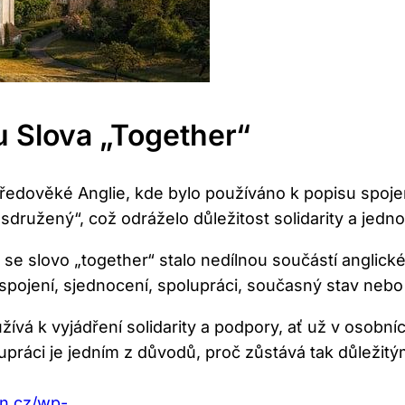
 Slova „together“
tředověké Anglie, kde bylo používáno k popisu spojen
užený“, což odráželo důležitost solidarity a jedno
 se slovo „together“ stalo nedílnou součástí anglick
spojení, sjednocení, spolupráci, současný stav nebo
ívá k vyjádření solidarity a podpory, ať už v osobn
lupráci je jedním z důvodů, proč zůstává tak důlež
an.cz/wp-