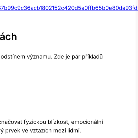
37b99c9c36acb1802152c420d5a0ffb65b0e80da93fd
tách
 odstínem významu. Zde je pár příkladů
načovat fyzickou blízkost, emocionální
ý prvek ve vztazích mezi lidmi.