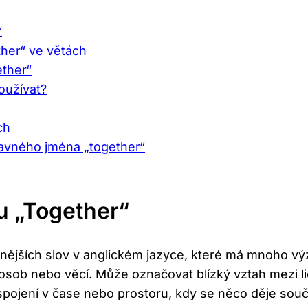
“
ther“ ve větách
ether“
používat?
ch
davného jména „together“
 „Together“
nějších slov v anglickém jazyce, které má mnoho vý
e osob nebo věcí. Může označovat blízký vztah mezi
 spojení v čase nebo prostoru, kdy se něco děje so