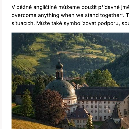
V běžné angličtině můžeme použít přídavné jmé
overcome anything when we stand together“. Tot
situacích. Může také symbolizovat podporu, sou