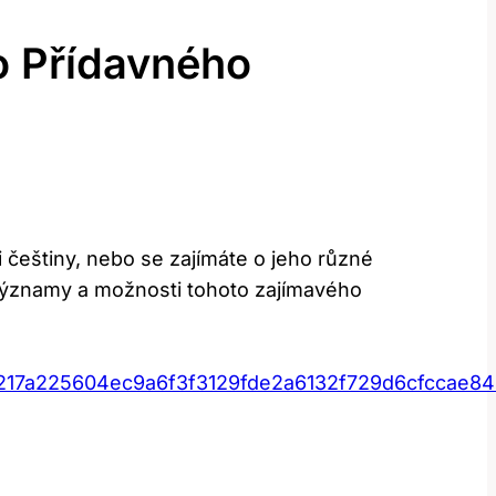
o Přídavného
i češtiny, nebo se zajímáte o jeho různé
 významy a možnosti tohoto zajímavého
17a225604ec9a6f3f3129fde2a6132f729d6cfccae84