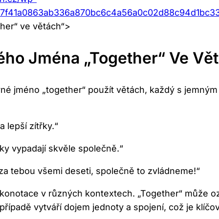
6e7f41a0863ab336a870bc6c4a56a0c02d88c94d1bc3
ther“ ve větách“>
ného Jména „together“ Ve Vě
vné jméno „together“ použít větách, každý s jemným
lepší zítřky.“
y vypadají skvěle společně.“
 za tebou všemi deseti, společně to zvládneme!“
é konotace v různých kontextech. „Together“ může oz
padě vytváří dojem jednoty a spojení, což je klíčov