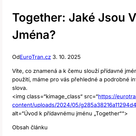
Together: Jaké Jsou 
Jména?
Od
EuroTran.cz
3. 10. 2025
Víte, co znamená a k čemu slouží přídavné jméno
použití, máme pro vás přehledné a podrobné in
slova.
<img class=“kimage_class“ src=“
https://eurotr
content/uploads/2024/05/g285a38216a11294
alt=“Úvod k přídavnému jménu „Together““>
Obsah článku