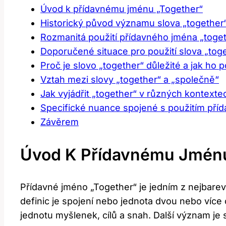
Úvod k přídavnému jménu „Together“
Historický původ významu slova „together
Rozmanitá použití přídavného jména „toge
Doporučené situace pro použití slova „tog
Proč je slovo „together“ důležité a jak ho 
Vztah mezi slovy „together“ a „společně“
Jak vyjádřit „together“ v různých kontexte
Specifické nuance spojené s použitím pří
Závěrem
Úvod K Přídavnému Jménu
Přídavné jméno „Together“ je jedním z nejbarev
definic je spojení nebo jednota dvou nebo víc
jednotu myšlenek, cílů a snah. Další význam je