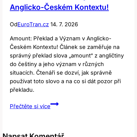
Anglicko-Českém Kontextu!
Od
EuroTran.cz
14. 7. 2026
Amount: Překlad a Význam v Anglicko-
Českém Kontextu! Článek se zaměřuje na
správný překlad slova „amount“ z angličtiny
do češtiny a jeho význam v různých
situacích. Čtenáři se dozví, jak správně
používat toto slovo a na co si dát pozor při
překladu.
Amount:
Přečtěte si více
Překlad
a
význam
Napsat Komentář