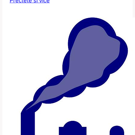
Přečtěte si více
Překlad
a
význam
této
oblíbené
potraviny