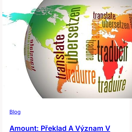
řekne
diagnostika
v
angličtině?
Blog
Amount: Překlad A Význam V