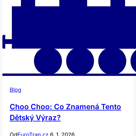
Blog
Choo Choo: Co Znamená Tento
Dětský Výraz?
Od
EuroTran.cz
6. 1. 2026