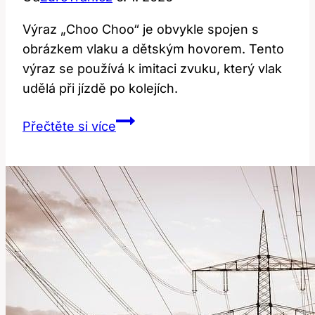
Výraz „Choo Choo“ je obvykle spojen s
obrázkem vlaku a dětským hovorem. Tento
výraz se používá k imitaci zvuku, který vlak
udělá při jízdě po kolejích.
Choo
Přečtěte si více
Choo:
Co
Znamená
Tento
Dětský
Výraz?