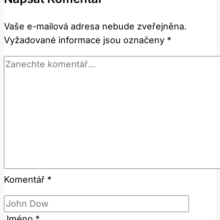
v
anglicko-
Vaše e-mailová adresa nebude zveřejněna.
českém
Vyžadované informace jsou označeny
*
kontextu!
Komentář
*
Jméno
*