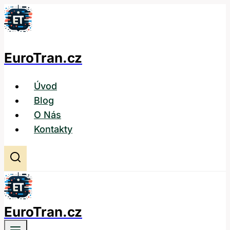
Přeskočit
na
obsah
EuroTran.cz
Úvod
Blog
O Nás
Kontakty
EuroTran.cz