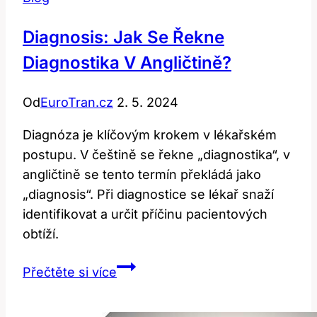
znamená
a
Diagnosis: Jak Se Řekne
jak
Diagnostika V Angličtině?
ho
používat?
Od
EuroTran.cz
2. 5. 2024
Diagnóza je klíčovým krokem v lékařském
postupu. V češtině se řekne „diagnostika“, v
angličtině se tento termín překládá jako
„diagnosis“. Při diagnostice se lékař snaží
identifikovat a určit příčinu pacientových
obtíží.
Diagnosis:
Přečtěte si více
Jak
se