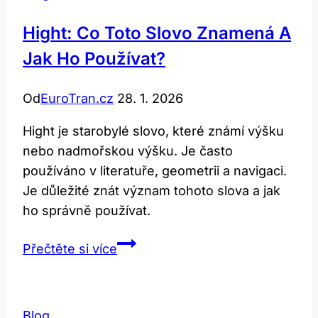
Hight: Co Toto Slovo Znamená A
Jak Ho Používat?
Od
EuroTran.cz
28. 1. 2026
Hight je starobylé slovo, které známí výšku
nebo nadmořskou výšku. Je často
používáno v literatuře, geometrii a navigaci.
Je důležité znát význam tohoto slova a jak
ho správně používat.
Hight:
Přečtěte si více
Co
toto
slovo
Blog