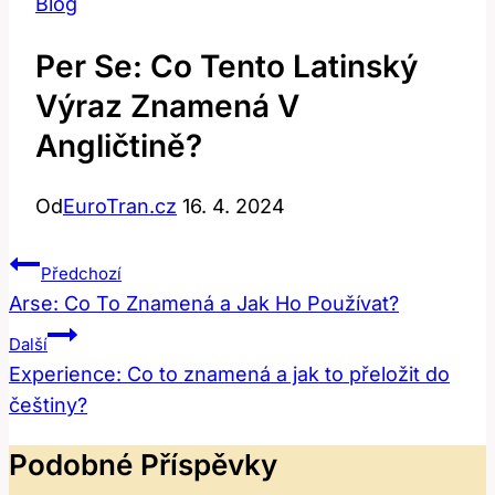
Blog
Per Se: Co Tento Latinský
Výraz Znamená V
Angličtině?
Od
EuroTran.cz
16. 4. 2024
Navigace
Předchozí
Pro
Arse: Co To Znamená a Jak Ho Používat?
Příspěvek
Další
Experience: Co to znamená a jak to přeložit do
češtiny?
Podobné Příspěvky