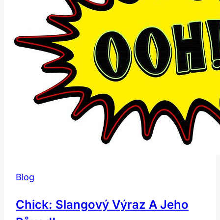
českém
slovníku
Blog
Chick: Slangový Výraz A Jeho