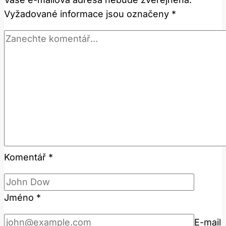
tohoto
Vyžadované informace jsou označeny
*
nástroje?
Komentář
*
Jméno
*
E-mail