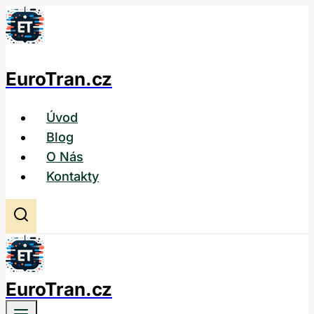
Přeskočit
na
obsah
EuroTran.cz
Úvod
Blog
O Nás
Kontakty
EuroTran.cz