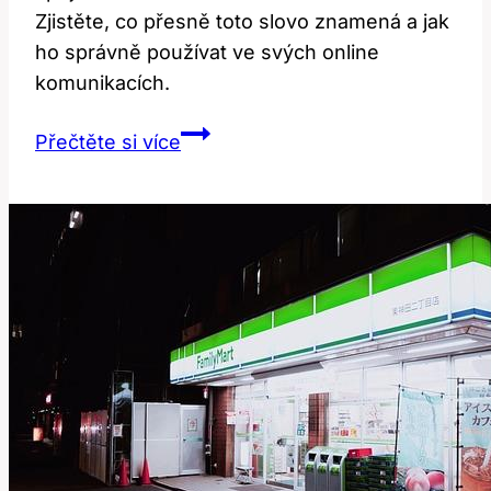
Zjistěte, co přesně toto slovo znamená a jak
ho správně používat ve svých online
komunikacích.
Cringle:
Přečtěte si více
Co
Toto
Slovo
Znamená
a
Jak
Ho
Používat?