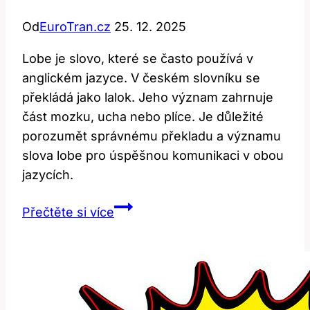
Od
EuroTran.cz
25. 12. 2025
Lobe je slovo, které se často používá v
anglickém jazyce. V českém slovníku se
překládá jako lalok. Jeho význam zahrnuje
část mozku, ucha nebo plíce. Je důležité
porozumět správnému překladu a významu
slova lobe pro úspěšnou komunikaci v obou
jazycích.
Lobe:
Přečtěte si více
Překlad
a
význam
v
anglicko-