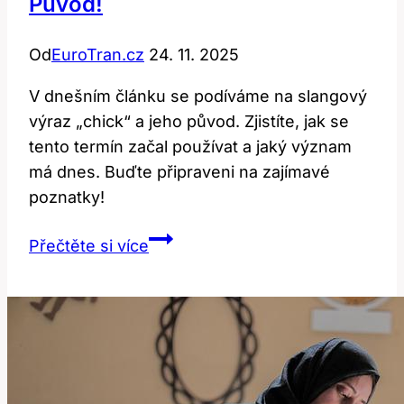
Původ!
Od
EuroTran.cz
24. 11. 2025
V dnešním článku se podíváme na slangový
výraz „chick“ a jeho původ. Zjistíte, jak se
tento termín začal používat a jaký význam
má dnes. Buďte připraveni na zajímavé
poznatky!
Chick:
Přečtěte si více
Slangový
Výraz
a
Jeho
Původ!