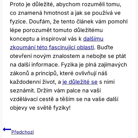
Proto je důležité, abychom rozuměli tomu,
co znamená hmotnost a jak se používá ve
fyzice. Doufám, že tento článek vám pomohl
lépe porozumět tomuto důležitému
konceptu a inspiroval vás k
dalšímu
zkoumání této fascinující oblasti
. Buďte
otevření novým znalostem a nebojte se ptát
na další informace. Fyzika je plná zajímavých
zákonů a principů, které ovlivňují náš
každodenní život, a
je důležité se
s nimi
seznámit. Držím vám palce na vaší
vzdělávací cestě a těším se na vaše další
objevy ve světě fyziky!
Navigace
Předchozí