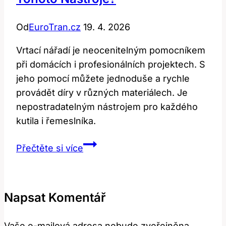
Od
EuroTran.cz
19. 4. 2026
Vrtací nářadí je neocenitelným pomocníkem
při domácích i profesionálních projektech. S
jeho pomocí můžete jednoduše a rychle
provádět díry v různých materiálech. Je
nepostradatelným nástrojem pro každého
kutila i řemeslníka.
Drill:
Přečtěte si více
Jaký
je
význam
Napsat Komentář
a
použití
Vaše e-mailová adresa nebude zveřejněna.