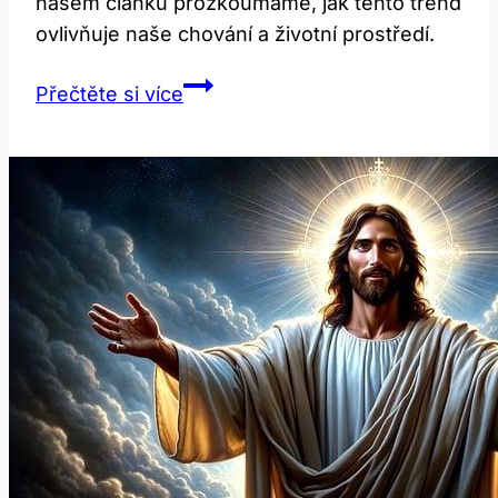
našem článku prozkoumáme, jak tento trend
ovlivňuje naše chování a životní prostředí.
Convenience:
Přečtěte si více
Jak
Tento
Výraz
Ovlivňuje
Moderní
Život?