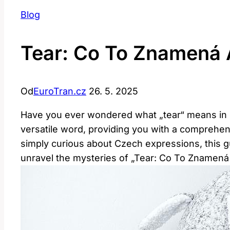
Blog
Tear: Co To Znamená 
Od
EuroTran.cz
26. 5. 2025
Have you ever wondered what „tear“ means in Cz
versatile word, providing you with a comprehen
simply curious about Czech expressions, this gu
unravel the mysteries of „Tear: Co To Znamená