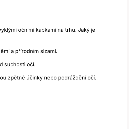
bvyklými očními kapkami na trhu. Jaký je
němi a přírodním slzami.
d suchosti očí.
sou zpětné účinky nebo podráždění očí.