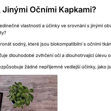
A Jinými Očními Kapkami?
jedinečné vlastnosti a účinky ve srovnání s jinými o
ty?
uronát sodný, které jsou biokompatibilní s očními tká
ťuje dlouhodobé zvlhčení očí a dlouhotrvající úlevu o
ezpůsobuje žádné nepříjemné vedlejší účinky, jako j