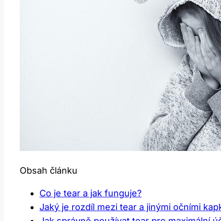
Obsah článku
Co je tear a jak funguje?
Jaký je rozdíl mezi tear a jinými očními ka
Jak správně používat tear pro maximální ú