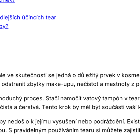
lejších účincích tear
eby?
?
le ve skutečnosti se jedná o důležitý prvek v kosme
odstranit zbytky make-upu, nečistot a mastnoty z 
dnoduchý proces. Stačí namočit vatový tampón v tearu
čistá a čerstvá. Tento krok by měl být součástí vaš
, aby nedošlo k jejímu vysušení nebo podráždění. Exi
u. S pravidelným používáním tearu si můžete zajist