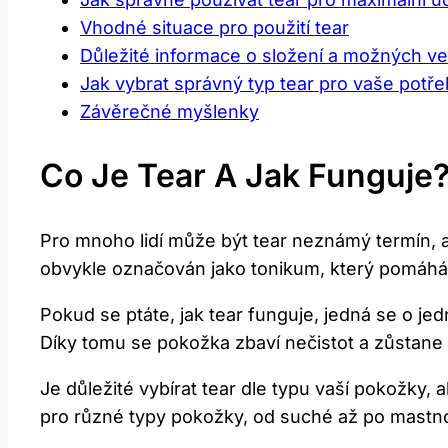
Vhodné situace pro použití tear
Důležité informace o složení a možných ved
Jak vybrat správný typ tear pro vaše potř
Závěrečné myšlenky
Co Je Tear A Jak Funguje
Pro mnoho lidí může být tear neznámý termín, a
obvykle označován jako tonikum, který pomáhá 
Pokud se ptáte, jak tear funguje, jedná se o je
Díky tomu se pokožka zbaví nečistot a zůstane 
Je důležité vybírat tear dle typu vaší pokožky
pro různé typy pokožky, od suché až po mastno