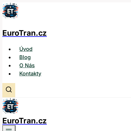
Přeskočit
na
obsah
EuroTran.cz
Úvod
Blog
O Nás
Kontakty
EuroTran.cz