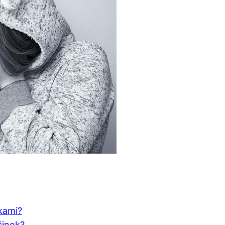
pkami?
činek?