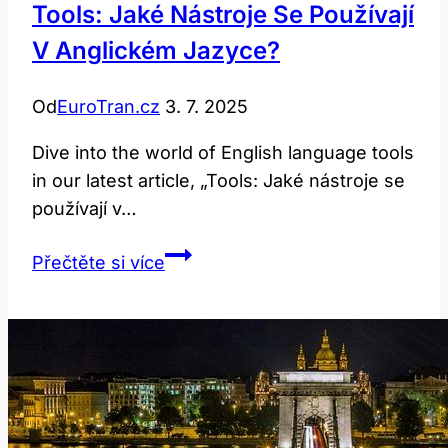
Tools: Jaké Nástroje Se Používají
používá
V Anglickém Jazyce?
v
anglických
Od
EuroTran.cz
3. 7. 2025
dokumentech?
Dive into the world of English language tools
in our latest article, „Tools: Jaké nástroje se
používají v…
Tools:
Přečtěte si více
Jaké
nástroje
se
používají
v
anglickém