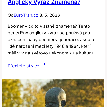
Anglický Výraz Znamená?
Od
EuroTran.cz
8. 5. 2026
Boomer – co to vlastně znamená? Tento
generičný anglický výraz se používá pro
označení baby boomers generace. Jsou to
lidé narození mezi lety 1946 a 1964, kteří
měli vliv na světovou ekonomiku a kulturu.
Boomer:
Přečtěte si více
Co
Tento
Generační
Anglický
Výraz
Znamená?