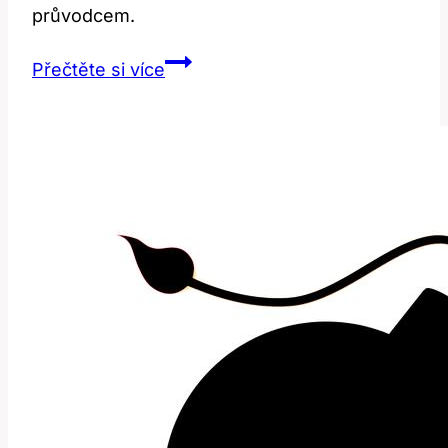
průvodcem.
Quarter:
Přečtěte si více
Překlad
a
Jak
Ho
Používat
ve
Finančním
Světě?