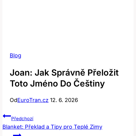
Blog
Joan: Jak Správně Přeložit
Toto Jméno Do Češtiny
Od
EuroTran.cz
12. 6. 2026
Navigace
Předchozí
Pro
Blanket: Překlad a Tipy pro Teplé Zimy