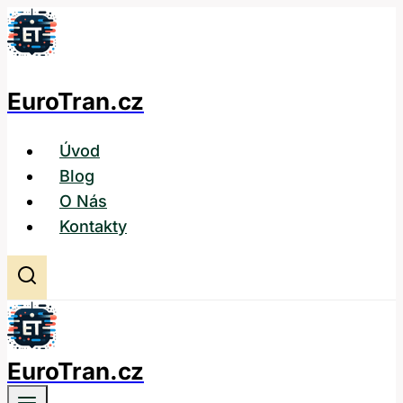
Přeskočit
na
obsah
EuroTran.cz
Úvod
Blog
O Nás
Kontakty
EuroTran.cz