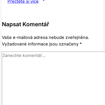
Přečtěte si více
Jak
Efektivně
Zvládat
Napsat Komentář
Dětské
Záchvaty?
Vaše e-mailová adresa nebude zveřejněna.
Vyžadované informace jsou označeny
*