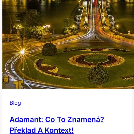
jazyce?
Blog
Adamant: Co To Znamená?
Překlad A Kontext!