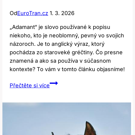
Od
EuroTran.cz
1. 3. 2026
„Adamant“ je slovo používané k popisu
niekoho, kto je neoblomný, pevný vo svojich
názoroch. Je to anglický výraz, ktorý
pochádza zo staroveké gréčtiny. Čo presne
znamená a ako sa používa v súčasnom
kontexte? To vám v tomto článku objasníme!
Adamant:
Přečtěte si více
Co
to
znamená?
Překlad
a
kontext!