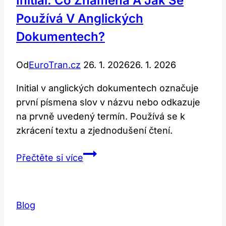
Initial: Co Znamená A Jak Se
Používá V Anglických
Dokumentech?
Od
EuroTran.cz
26. 1. 2026
26. 1. 2026
Initial v anglických dokumentech označuje
první písmena slov v názvu nebo odkazuje
na prvně uvedený termín. Používá se k
zkrácení textu a zjednodušení čtení.
Initial:
Přečtěte si více
Co
znamená
a
Blog
jak
se