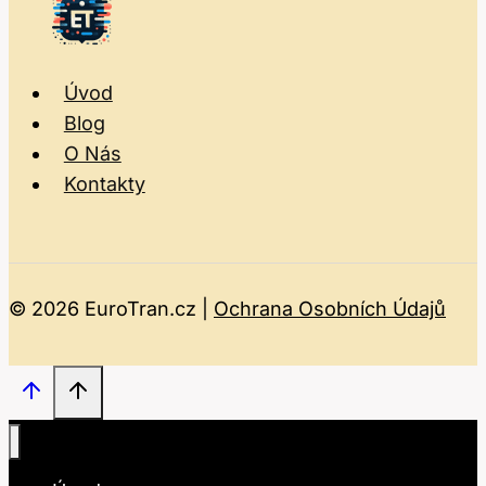
Úvod
Blog
O Nás
Kontakty
© 2026 EuroTran.cz |
Ochrana Osobních Údajů