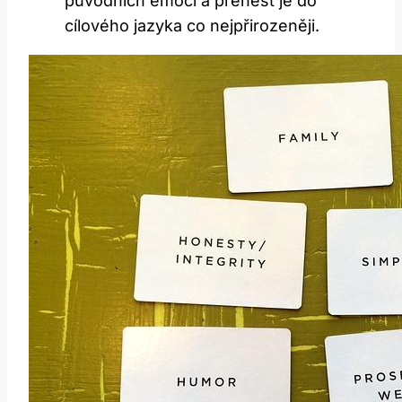
původních emocí a přenést je do
cílového jazyka co nejpřirozeněji.