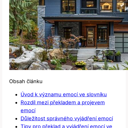
Obsah článku
Úvod k významu emocí ve slovníku
Rozdíl mezi překladem a projevem
emocí
Důležitost správného vyjádření emocí
Tipy pro překlad a vyjádření emocí ve