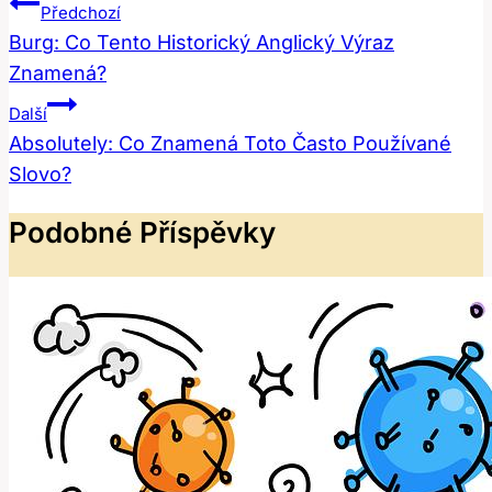
Navigace
Předchozí
Pro
Burg: Co Tento Historický Anglický Výraz
Znamená?
Příspěvek
Další
Absolutely: Co Znamená Toto Často Používané
Slovo?
Podobné Příspěvky