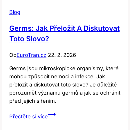
Blog
Germs: Jak Přeložit A Diskutovat
Toto Slovo?
Od
EuroTran.cz
22. 2. 2026
Germs jsou mikroskopické organismy, které
mohou způsobit nemoci a infekce. Jak
přeložit a diskutovat toto slovo? Je důležité
porozumět významu germů a jak se ochránit
před jejich šířením.
Germs:
Přečtěte si více
Jak