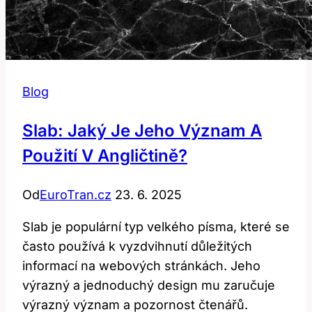
Blog
Slab: Jaký Je Jeho Význam A
Použití V Angličtině?
Od
EuroTran.cz
23. 6. 2025
Slab je populární typ velkého písma, které se
často používá k vyzdvihnutí důležitých
informací na webových stránkách. Jeho
výrazný a jednoduchý design mu zaručuje
výrazný význam a pozornost čtenářů.