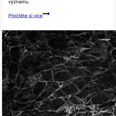
významu.
Flemings:
Přečtěte si více
Jak
správně
přeložit
a
používat
toto
slovo?