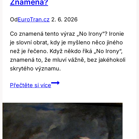
Znamená?
Od
EuroTran.cz
2. 6. 2026
Co znamená tento výraz „No Irony“? Ironie
je slovní obrat, kdy je myšleno něco jiného
než je řečeno. Když někdo říká „No Irony“,
znamená to, že mluví vážně, bez jakéhokoli
skrytého významu.
No
Přečtěte si více
Irony:
Co
Tento
Výraz
Znamená?