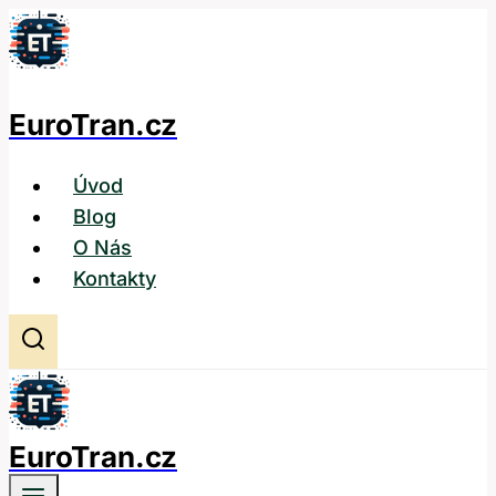
Přeskočit
na
obsah
EuroTran.cz
Úvod
Blog
O Nás
Kontakty
EuroTran.cz