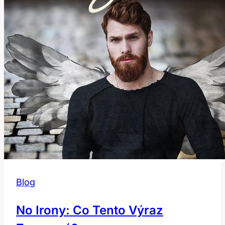
Správně
Používat
Tuto
Frázi?
Blog
No Irony: Co Tento Výraz