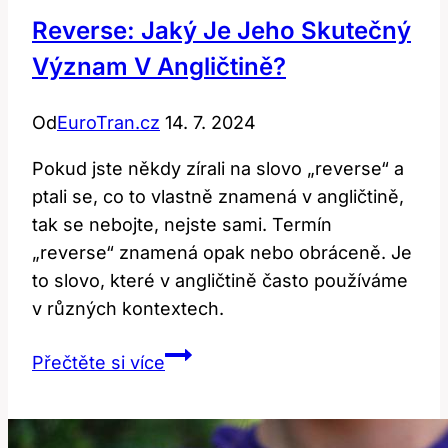
Reverse: Jaký Je Jeho Skutečný
Význam V Angličtině?
Od
EuroTran.cz
14. 7. 2024
Pokud jste někdy zírali na slovo „reverse“ a
ptali se, co to vlastně znamená v angličtině,
tak se nebojte, nejste sami. Termín
„reverse“ znamená opak nebo obráceně. Je
to slovo, které v angličtině často používáme
v různých kontextech.
Reverse:
Přečtěte si více
Jaký
je
jeho