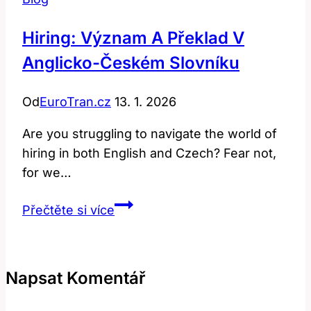
Hiring: Význam A Překlad V
Anglicko-Českém Slovníku
Od
EuroTran.cz
13. 1. 2026
Are you struggling to navigate the world of
hiring in both English and​ Czech? Fear ⁤not,
for we…
Hiring:
Přečtěte si více
Význam
a
Překlad
Napsat Komentář
v
Anglicko-