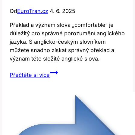
Od
EuroTran.cz
4. 6. 2025
Překlad a význam slova „comfortable“ je
důležitý pro správné porozumění anglického
jazyka. S anglicko-českým slovníkem
můžete snadno získat správný překlad a
význam této složité anglické slova.
Comfortable
Přečtěte si více
with:
Překlad
a
význam
pohodlí
s
v