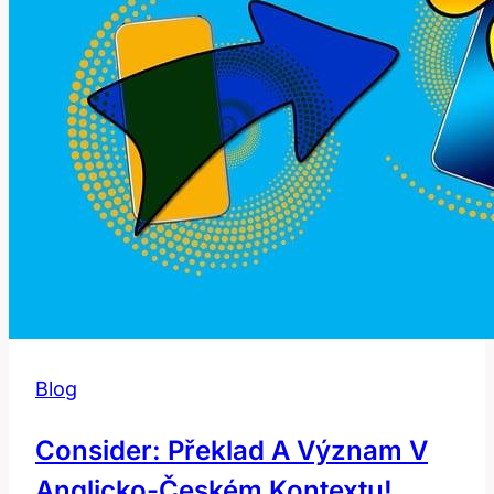
v
češtině?
Blog
Consider: Překlad A Význam V
Anglicko-Českém Kontextu!