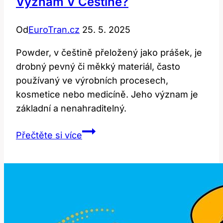
Význam V Češtině?
Od
EuroTran.cz
25. 5. 2025
Powder, v češtině přeložený jako prášek, je
drobný pevný či měkký materiál, často
používaný ve výrobních procesech,
kosmetice nebo medicíně. Jeho význam je
základní a nenahraditelný.
Powder:
Přečtěte si více
Jaký
je
jeho
překlad
a
význam