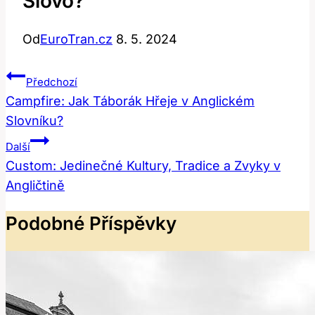
Slovo?
Od
EuroTran.cz
8. 5. 2024
Navigace
Předchozí
Pro
Campfire: Jak Táborák Hřeje v Anglickém
Slovníku?
Příspěvek
Další
Custom: Jedinečné Kultury, Tradice a Zvyky v
Angličtině
Podobné Příspěvky