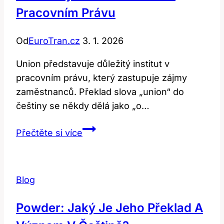
Pracovním Právu
Od
EuroTran.cz
3. 1. 2026
Union představuje důležitý institut v
pracovním právu, který zastupuje zájmy
zaměstnanců. Překlad slova „union“ do
češtiny se někdy dělá jako „o…
Union:
Přečtěte si více
Význam
a
Překlad
Blog
v
Pracovním
Powder: Jaký Je Jeho Překlad A
Právu