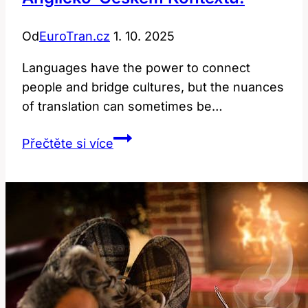
Od
EuroTran.cz
1. 10. 2025
Languages have the power to connect
people and bridge cultures, but the nuances
of translation can sometimes be…
Consider:
Přečtěte si více
Překlad
a
význam
v
anglicko-
českém
kontextu!