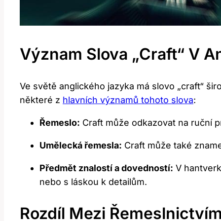
Význam Slova „craft“ V A
Ve světě anglického jazyka má slovo „craft“ ši
některé z
hlavních významů tohoto slova
:
Řemeslo:
Craft může odkazovat na ruční prá
Umělecká řemesla:
Craft může také znamen
Předmět znalostí a dovedností:
V hantverk
nebo s láskou k detailům.
Rozdíl Mezi Řemeslnictví