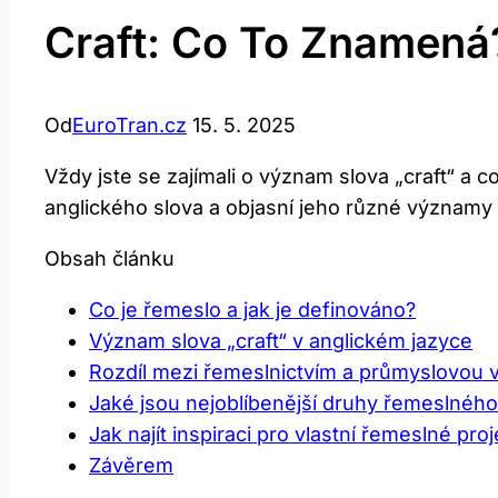
Craft: Co To Znamená
Od
EuroTran.cz
15. 5. 2025
Vždy jste se zajímali o význam slova „craft“ a
anglického slova a objasní jeho různé významy 
Obsah článku
Co je řemeslo a jak je definováno?
Význam slova „craft“ v anglickém jazyce
Rozdíl mezi řemeslnictvím a průmyslovou 
Jaké jsou nejoblíbenější druhy řemeslnéh
Jak najít inspiraci pro vlastní řemeslné pro
Závěrem