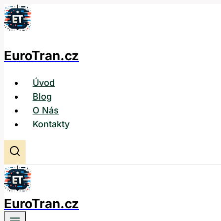
Přeskočit
na
obsah
EuroTran.cz
Úvod
Blog
O Nás
Kontakty
EuroTran.cz