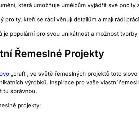
u umění, která umožňuje umělcům vyjádřit své pocity
pro ty, kteří se rádi věnují detailům a mají rádi práci 
 je populární pro svou unikátnost a možnost tvorby 
astní Řemeslné Projekty
lovo
„craft“, ve světě řemeslných projektů toto slov
nikátních výrobků. Inspirace pro vaše vlastní řemesl
t tu správnou.
meslné projekty: