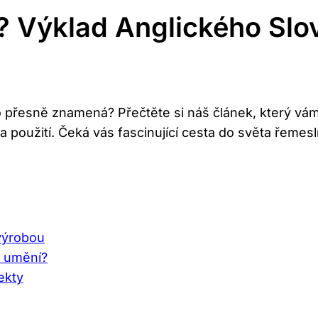
? Výklad Anglického Slo
 co přesně znamená? Přečtěte si náš článek, který v
a použití. Čeká vás fascinující cesta do světa řemes
výrobou
o umění?
jekty