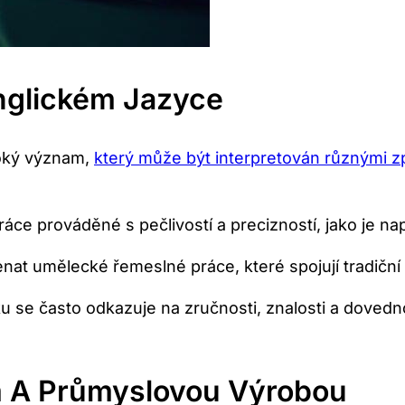
nglickém Jazyce
roký význam,
který může být interpretován různými 
ce prováděné s pečlivostí a precizností, jako je nap
at umělecké řemeslné práce, které spojují tradičn
u se často odkazuje na zručnosti, znalosti a dovedn
m A Průmyslovou Výrobou