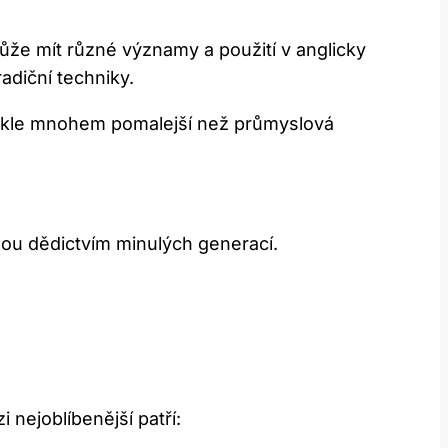
ůže mít různé významy a použití v anglicky
adiční techniky.
bvykle mnohem pomalejší než průmyslová
jsou dědictvím minulých generací.
 nejoblíbenější patří: