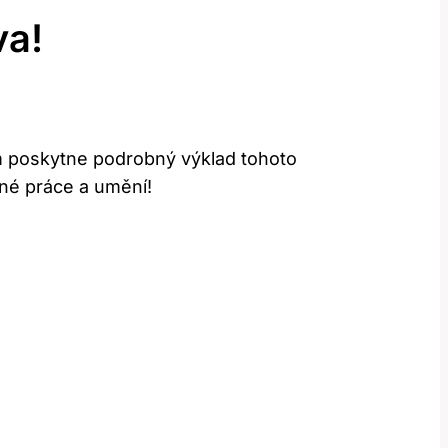
va!
ám poskytne podrobný výklad tohoto
lné práce a umění!