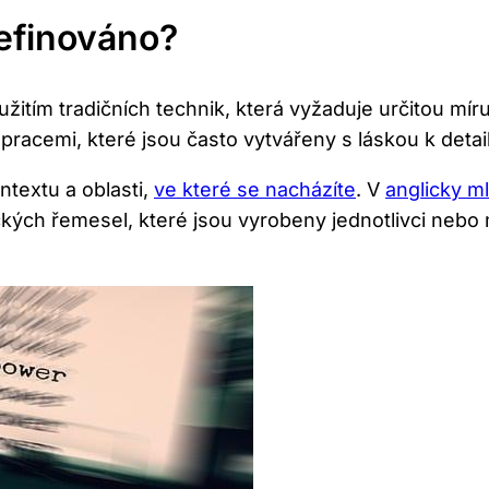
efinováno?
itím tradičních technik, která vyžaduje určitou mír
acemi, které jsou často vytvářeny s láskou k detailu
ntextu a oblasti,
ve které se nacházíte
. V
anglicky ml
ých řemesel, které jsou vyrobeny jednotlivci nebo 