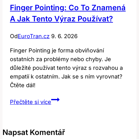
Finger Pointing: Co To Znamená
A Jak Tento Výraz Používat?
Od
EuroTran.cz
9. 6. 2026
Finger Pointing je forma obviňování
ostatních za problémy nebo chyby. Je
důležité používat tento výraz s rozvahou a
empatií k ostatním. Jak se s ním vyrovnat?
Čtěte dál!
Finger
Přečtěte si více
pointing:
Co
to
Napsat Komentář
znamená