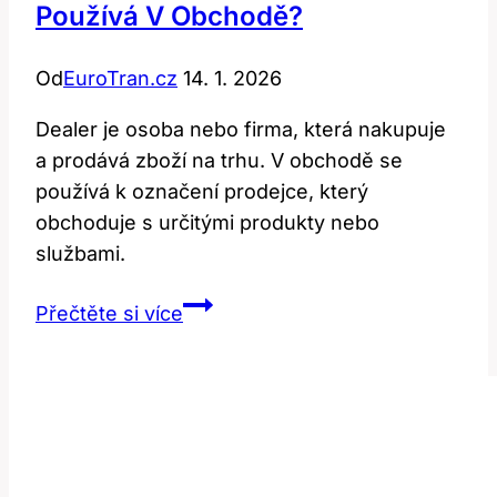
Používá V Obchodě?
Od
EuroTran.cz
14. 1. 2026
Dealer je osoba nebo firma, která nakupuje
a prodává zboží na trhu. V obchodě se
používá k označení prodejce, který
obchoduje s určitými produkty nebo
službami.
Dealer:
Přečtěte si více
Co
to
znamená
a
jak
se