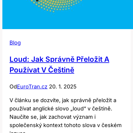
Blog
Loud: Jak Správně Přeložit A
Používat V Češtině
Od
EuroTran.cz
20. 1. 2025
V článku se dozvíte, jak správně přeložit a
používat anglické slovo „loud“ v češtině.
Naučíte se, jak zachovat význam i
společenský kontext tohoto slova v českém