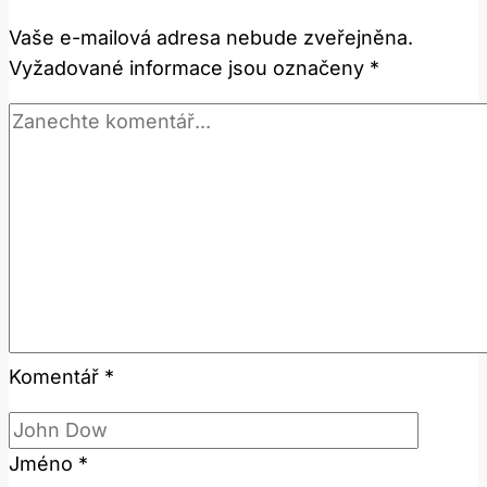
a
Vaše e-mailová adresa nebude zveřejněna.
jak
Vyžadované informace jsou označeny
*
tento
výraz
používat?
Komentář
*
Jméno
*