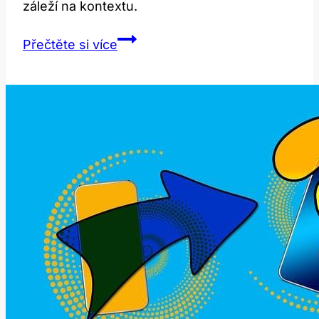
záleží na kontextu.
Footsie:
Přečtěte si více
Co
Tento
Hravý
Termín
Znamená
v
Angličtině?