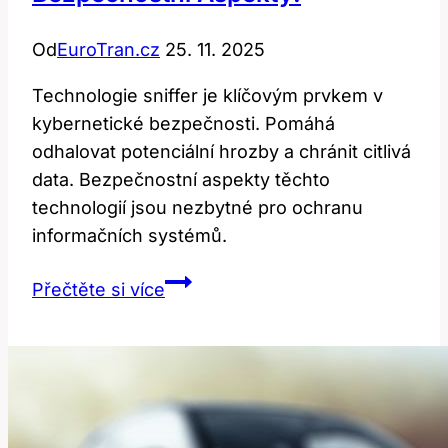
Od
EuroTran.cz
25. 11. 2025
Technologie sniffer je klíčovým prvkem v
kybernetické bezpečnosti. Pomáhá
odhalovat potenciální hrozby a chránit citlivá
data. Bezpečnostní aspekty těchto
technologií jsou nezbytné pro ochranu
informačních systémů.
Sniffer:
Přečtěte si více
Technologie
a
bezpečnostní
aspekty!