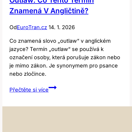
Outlaw: Co Tento Termín
Znamená V Angličtině?
Od
EuroTran.cz
14. 1. 2026
Co znamená slovo „outlaw“ v anglickém
jazyce? Termín „outlaw“ se používá k
označení osoby, která porušuje zákon nebo
je mimo zákon. Je synonymem pro psance
nebo zločince.
Outlaw:
Přečtěte si více
Co
Tento
Termín
Znamená
v