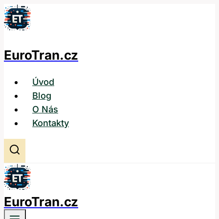
Přeskočit
na
obsah
EuroTran.cz
Úvod
Blog
O Nás
Kontakty
EuroTran.cz