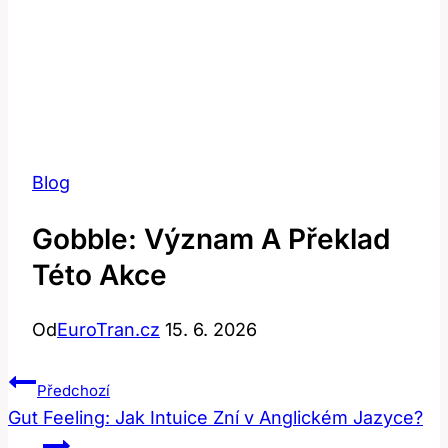
Blog
Gobble: Význam A Překlad
Této Akce
Od
EuroTran.cz
15. 6. 2026
Navigace
Předchozí
Pro
Gut Feeling: Jak Intuice Zní v Anglickém Jazyce?