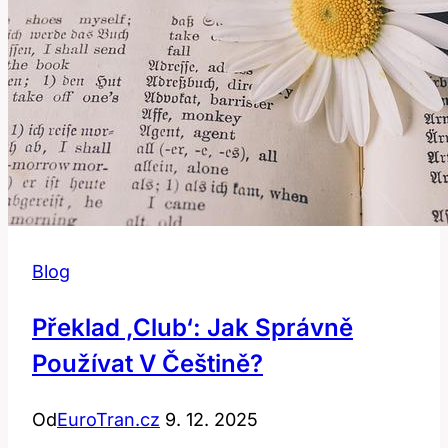
Blog
Překlad ‚club‘: Jak Správně
Používat V Češtině?
Od
EuroTran.cz
9. 12. 2025