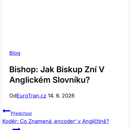
Blog
Bishop: Jak Biskup Zní V
Anglickém Slovníku?
Od
EuroTran.cz
14. 6. 2026
Navigace
Předchozí
Pro
Kodér: Co Znamená ‚encoder‘ v Angličtině?