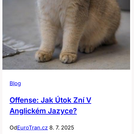
Blog
Offense: Jak Útok Zní V
Anglickém Jazyce?
Od
EuroTran.cz
8. 7. 2025