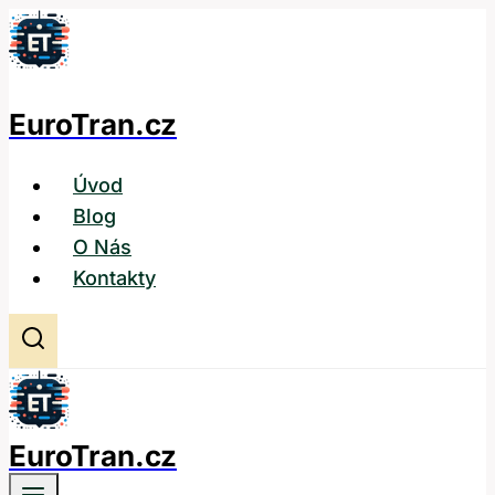
Přeskočit
na
obsah
EuroTran.cz
Úvod
Blog
O Nás
Kontakty
EuroTran.cz