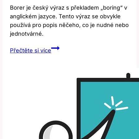
Borer je český výraz s překladem „boring“ v
anglickém jazyce. Tento výraz se obvykle
používá pro popis něčeho, co je nudné nebo
jednotvárné.
Borer:
Přečtěte si více
Překlad
a
Význam
v
Anglickém
Jazyce!