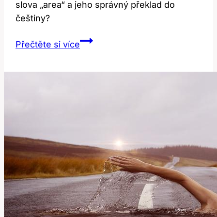
slova „area“ a jeho správný překlad do
češtiny?
Area:
Přečtěte si více
Význam
a
Překlad
v
Anglicko-
Českém
Kontextu