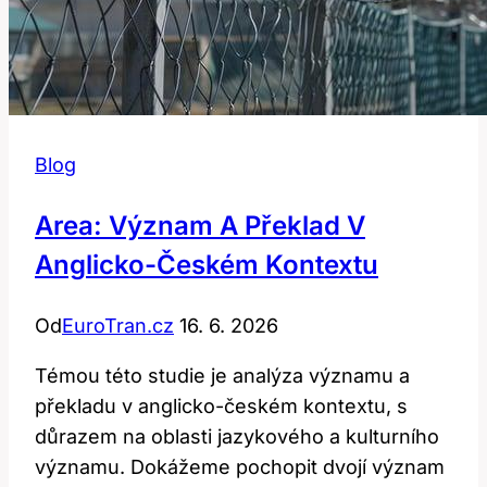
Blog
Area: Význam A Překlad V
Anglicko-Českém Kontextu
Od
EuroTran.cz
16. 6. 2026
Témou této studie je analýza významu a
překladu v anglicko-českém kontextu, s
důrazem na oblasti jazykového a kulturního
významu. Dokážeme pochopit dvojí význam