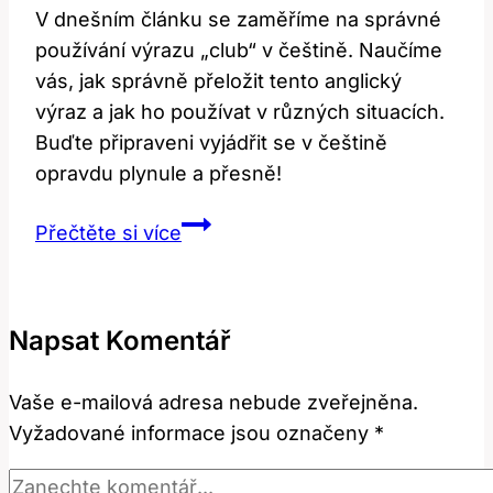
V dnešním článku se zaměříme na správné
používání výrazu „club“ v češtině. Naučíme
vás, jak správně přeložit tento anglický
výraz a jak ho používat v různých situacích.
Buďte připraveni vyjádřit se v češtině
opravdu plynule a přesně!
Překlad
Přečtěte si více
‚club‘:
Jak
správně
Napsat Komentář
používat
v
Vaše e-mailová adresa nebude zveřejněna.
češtině?
Vyžadované informace jsou označeny
*