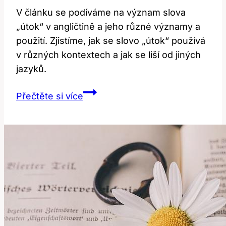
V článku se podíváme na význam slova
„útok“ v angličtině a jeho různé významy a
použití. Zjistíme, jak se slovo „útok“ používá
v různých kontextech a jak se liší od jiných
jazyků.
Offense:
Přečtěte si více
Jak
Útok
Zní
v
Anglickém
Jazyce?