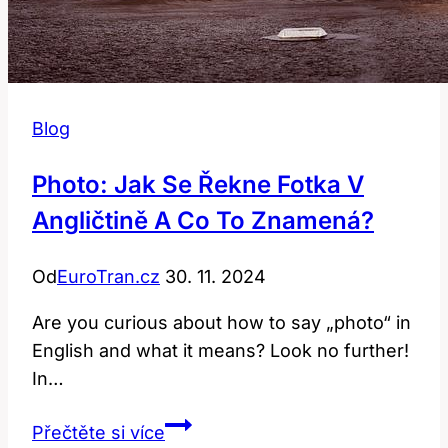
Blog
Photo: Jak Se Řekne Fotka V
Angličtině A Co To Znamená?
Od
EuroTran.cz
30. 11. 2024
Are you curious about how to say „photo“ in
English and what it means? Look no further!
In…
Photo:
Přečtěte si více