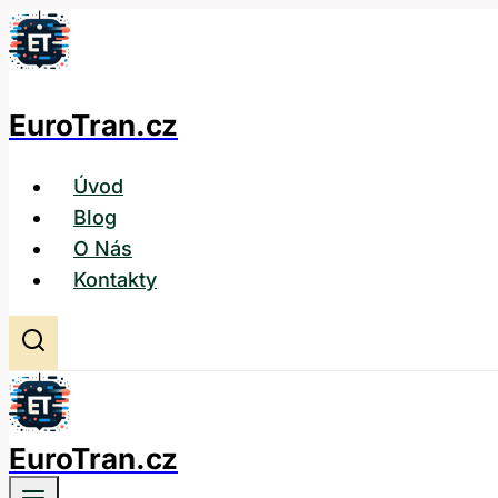
Přeskočit
na
obsah
EuroTran.cz
Úvod
Blog
O Nás
Kontakty
EuroTran.cz