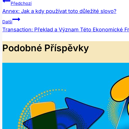
Navigace
Předchozí
Annex: Jak a kdy používat toto důležité slovo?
Pro
Další
Příspěvek
Transaction: Překlad a Význam Této Ekonomické F
Podobné Příspěvky