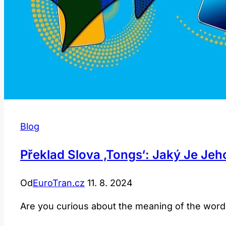
Blog
Překlad Slova ‚tongs‘: Jaký Je Je
Od
EuroTran.cz
11. 8. 2024
Are you curious about the meaning of the word „