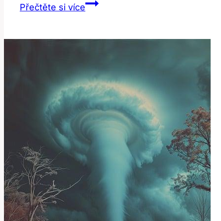
Překlad
Přečtěte si více
slova
‚tongs‘:
Jaký
je
jeho
význam?