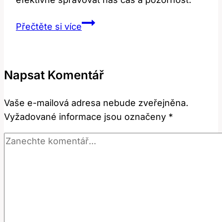
Attention:
Přečtěte si více
Jak
Tento
Termín
Napsat Komentář
Ovlivňuje
Naši
Vaše e-mailová adresa nebude zveřejněna.
Koncentraci?
Vyžadované informace jsou označeny
*