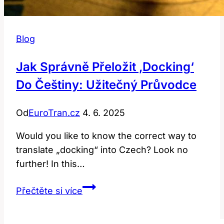
Blog
Jak Správně Přeložit ‚Docking‘
Do Češtiny: Užitečný Průvodce
Od
EuroTran.cz
4. 6. 2025
Would‌ you ‍like to know the correct way to
translate „docking“ into ​Czech? Look no
further! In this…
Jak
Přečtěte si více
Správně
Přeložit