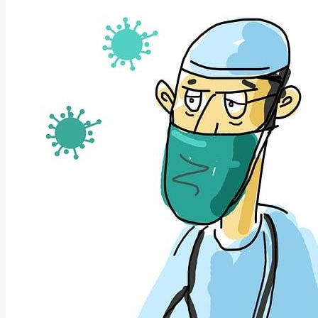
‚Docking‘
do
Češtiny:
Užitečný
Průvodce