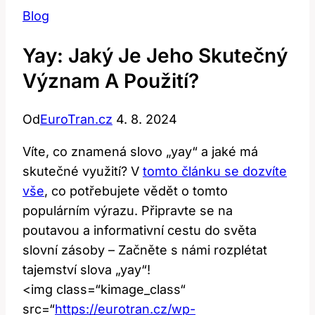
Blog
Yay: Jaký Je Jeho Skutečný
Význam A Použití?
Od
EuroTran.cz
4. 8. 2024
Víte, co znamená slovo „yay“ a jaké má
skutečné využití? V
tomto článku se dozvíte
vše
, co potřebujete vědět o tomto
populárním výrazu. Připravte se na
poutavou a informativní cestu do světa
slovní zásoby – Začněte s námi rozplétat
tajemství slova „yay“!
<img class=“kimage_class“
src=“
https://eurotran.cz/wp-