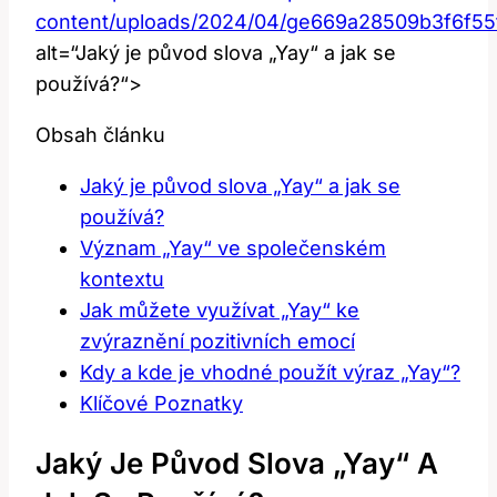
content/uploads/2024/04/ge669a28509b3f6f
alt=“Jaký je původ slova „Yay“ a jak se
používá?“>
Obsah článku
Jaký je původ slova „Yay“ a jak se
používá?
Význam „Yay“ ve společenském
kontextu
Jak můžete využívat „Yay“ ke
zvýraznění pozitivních emocí
Kdy a kde je vhodné použít výraz „Yay“?
Klíčové Poznatky
Jaký Je Původ Slova „Yay“ A