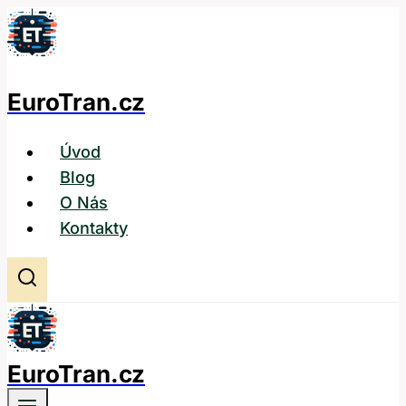
Přeskočit
na
obsah
EuroTran.cz
Úvod
Blog
O Nás
Kontakty
EuroTran.cz