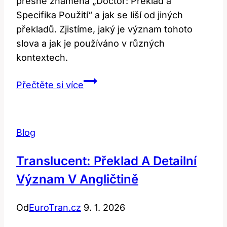
přesně znamená „Doctor: Překlad a
Specifika Použití“ a jak se liší od jiných
překladů. Zjistíme, jaký je význam tohoto
slova a jak je používáno v různých
kontextech.
Doctor:
Přečtěte si více
Překlad
a
Specifika
Blog
Použití
Translucent: Překlad A Detailní
Význam V Angličtině
Od
EuroTran.cz
9. 1. 2026