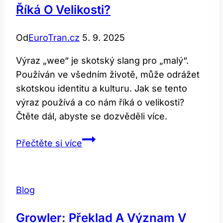
Říká O Velikosti?
Od
EuroTran.cz
5. 9. 2025
Výraz „wee“ je skotský slang pro „malý“.
Používán ve všedním životě, může odrážet
skotskou identitu a kulturu. Jak se tento
výraz používá a co nám říká o velikosti?
Čtěte dál, abyste se dozvěděli více.
Wee:
Přečtěte si více
Co
tento
skotský
Blog
výraz
říká
Growler: Překlad A Význam V
o