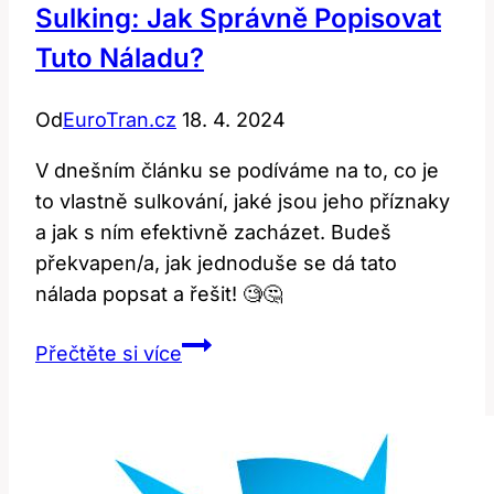
Sulking: Jak Správně Popisovat
Tuto Náladu?
Od
EuroTran.cz
18. 4. 2024
V dnešním článku se podíváme na to, co je
to vlastně sulkování, jaké jsou jeho příznaky
a jak s ním efektivně zacházet. Budeš
překvapen/a, jak jednoduše se dá tato
nálada popsat a řešit! 🧐🤔
Sulking:
Přečtěte si více
Jak
správně
popisovat
tuto