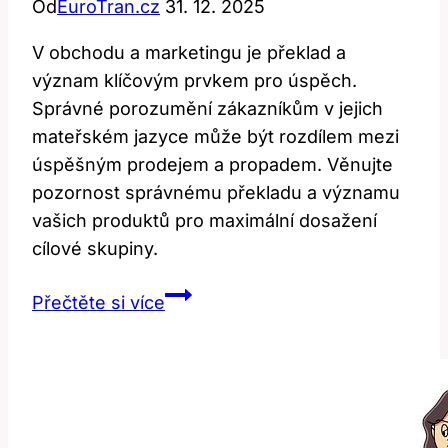
Od
EuroTran.cz
31. 12. 2025
V obchodu a marketingu je překlad a
význam klíčovým prvkem pro úspěch.
Správné porozumění zákazníkům v jejich
mateřském jazyce může být rozdílem mezi
úspěšným prodejem a propadem. Věnujte
pozornost správnému překladu a významu
vašich produktů pro maximální dosažení
cílové skupiny.
Product:
Přečtěte si více
Překlad
a
význam
v
obchodě