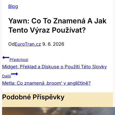
Blog
Yawn: Co To Znamená A Jak
Tento Výraz Používat?
Od
EuroTran.cz
9. 6. 2026
Navigace
Předchozí
Pro
Midget: Překlad a Diskuse o Použití Této Slovky
Příspěvek
Další
Metla: Co znamená ‚broom‘ v angličtině?
Podobné Příspěvky