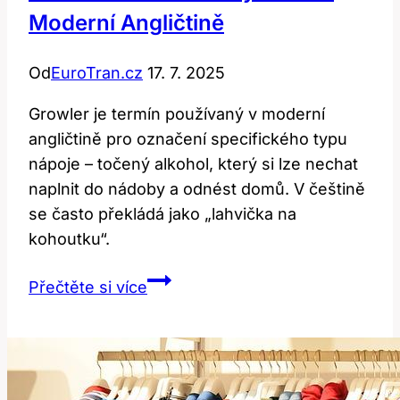
Moderní Angličtině
velikosti?
Od
EuroTran.cz
17. 7. 2025
Growler je termín používaný v moderní
angličtině pro označení specifického typu
nápoje – točený alkohol, který si lze nechat
naplnit do nádoby a odnést domů. V češtině
se často překládá jako „lahvička na
kohoutku“.
Growler:
Přečtěte si více
Překlad
a
význam
v