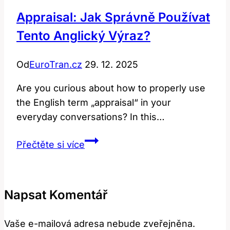
Appraisal: Jak Správně Používat
Tento Anglický Výraz?
Od
EuroTran.cz
29. 12. 2025
Are you curious about how to properly use
the English term „appraisal“ in your
everyday conversations? In this…
Appraisal:
Přečtěte si více
Jak
Správně
Používat
Napsat Komentář
Tento
Anglický
Vaše e-mailová adresa nebude zveřejněna.
Výraz?