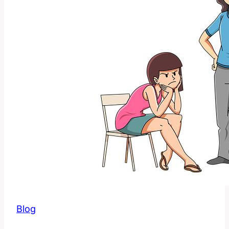
a
marketingu
Blog