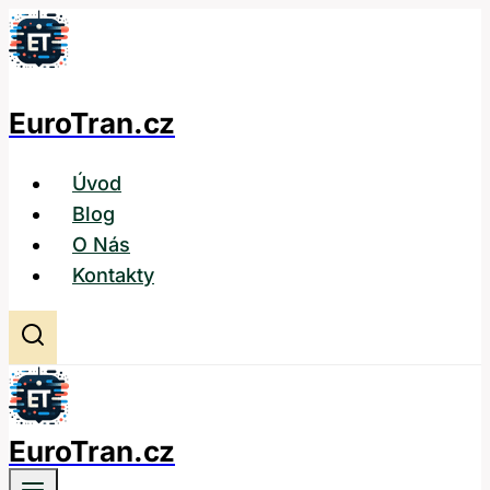
Přeskočit
na
obsah
EuroTran.cz
Úvod
Blog
O Nás
Kontakty
EuroTran.cz