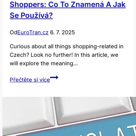
Shoppers: Co To Znamená A Jak
Se Používá?
Od
EuroTran.cz
6. 7. 2025
Curious about all things⁢ shopping-related in
Czech? Look no further! In⁤ this article, we
will explore the meaning‌…
Shoppers:
Přečtěte si více
Co
to
znamená
a
jak
se