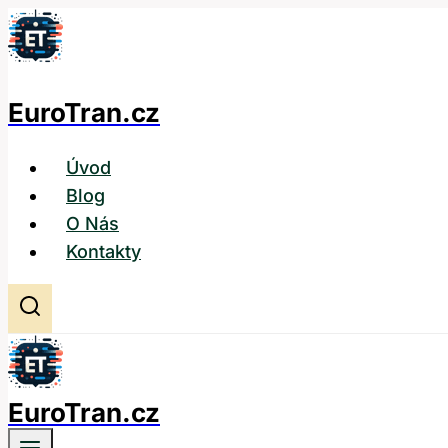
Přeskočit
na
obsah
EuroTran.cz
Úvod
Blog
O Nás
Kontakty
EuroTran.cz