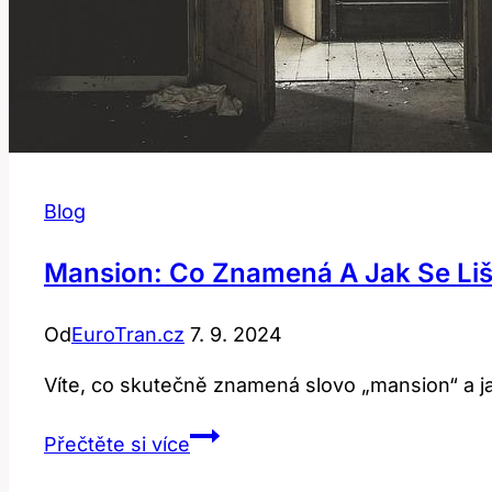
Blog
Mansion: Co Znamená A Jak Se Liš
Od
EuroTran.cz
7. 9. 2024
Víte, co skutečně znamená slovo „mansion“ a j
Mansion:
Přečtěte si více
Co