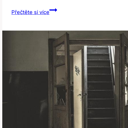
Brief:
Přečtěte si více
Jaký
je
skutečný
význam
této
anglické
fráze?