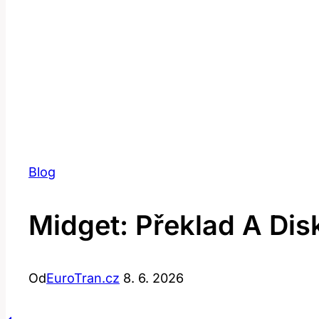
Blog
Midget: Překlad A Dis
Od
EuroTran.cz
8. 6. 2026