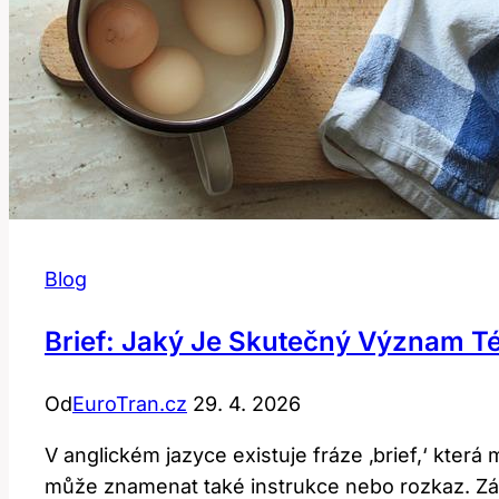
Blog
Brief: Jaký Je Skutečný Význam Té
Od
EuroTran.cz
29. 4. 2026
V anglickém jazyce existuje fráze ‚brief,‘ kte
může znamenat také instrukce nebo rozkaz. Zá