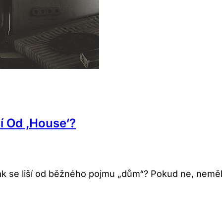
í Od ‚House‘?
ak se liší od běžného pojmu „dům“? Pokud ne, nemě