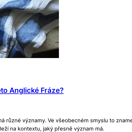
to Anglické Fráze?
rá má různé významy. Ve všeobecném smyslu to zname
leží na kontextu, jaký přesně význam má.