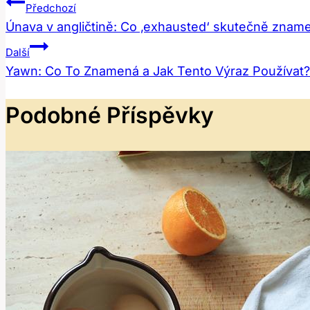
Navigace
Předchozí
Únava v angličtině: Co ‚exhausted‘ skutečně znam
Pro
Další
Příspěvek
Yawn: Co To Znamená a Jak Tento Výraz Používat?
Podobné Příspěvky