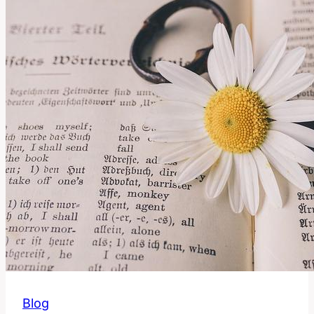
Význam
Léčby
v
Nemocnici
v
Anglicko-
Českém
Slovníku
Blog