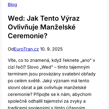
Blog
Wed: Jak Tento Výraz
Ovlivňuje Manželské
Ceremonie?
Od
EuroTran.cz
10. 9. 2025
Víte, co to znamená, když řeknete „ano“ v
cizí řeči? Slovo „Wed“ – tímto tajemným
termínem jsou provázány svatební obřady
po celém světě. Jaký význam má tento
slovní obrat a jak ovlivňuje manželské
ceremonie? Připojte se k nám, abychom
společně odhalili tajemství za zvyky a
tradicemi spojenými s tímto úžasným