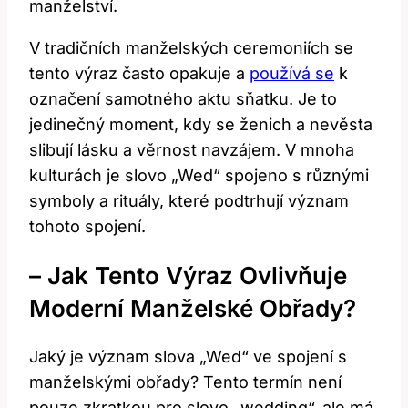
manželství.
V tradičních manželských ceremoniích se
tento výraz často opakuje a
používá se
k
označení samotného aktu sňatku. Je to
jedinečný moment, kdy se ženich a nevěsta
slibují lásku a věrnost navzájem. V mnoha
kulturách je slovo „Wed“ spojeno s různými
symboly a rituály, které podtrhují význam
tohoto spojení.
– Jak Tento Výraz Ovlivňuje
Moderní Manželské Obřady?
Jaký je význam slova „Wed“ ve spojení s
manželskými obřady? Tento termín není
pouze zkratkou pro slovo „wedding“, ale má