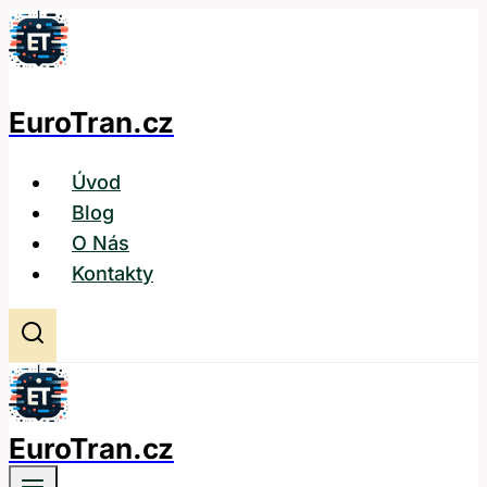
Přeskočit
na
obsah
EuroTran.cz
Úvod
Blog
O Nás
Kontakty
EuroTran.cz