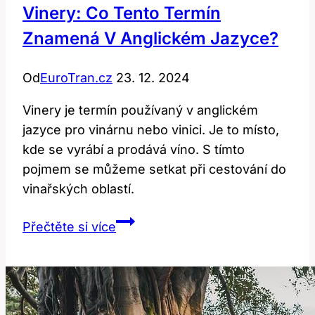
Vinery: Co Tento Termín
Znamená V Anglickém Jazyce?
Od
EuroTran.cz
23. 12. 2024
Vinery je termín používaný v anglickém
jazyce pro vinárnu nebo vinici. Je to místo,
kde se vyrábí a prodává víno. S tímto
pojmem se můžeme setkat při cestování do
vinařských oblastí.
Vinery:
Přečtěte si více
Co
Tento
Termín
Znamená