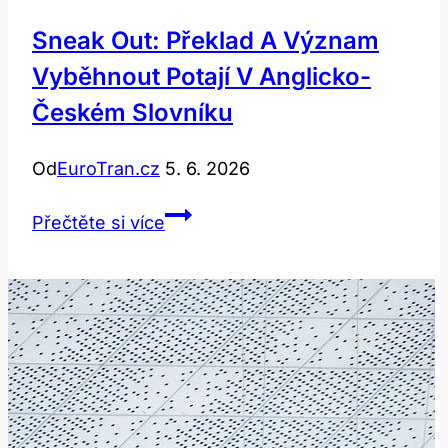
Sneak Out: Překlad A Význam
Vyběhnout Potají V Anglicko-
Českém Slovníku
Od
EuroTran.cz
5. 6. 2026
Sneak
Přečtěte si více
out:
Překlad
a
význam
vyběhnout
potají
v
anglicko-