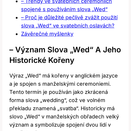
– Trendy ve svatebních ceremoniích
spojené s používáním slova „Wed“
– Proč je důležité pečlivě zvážit použití
slova „Wed“ ve svatebních oslavách?
Závěrečné myšlenky
– Význam Slova „Wed“ A Jeho
Historické Kořeny
Výraz „Wed“ má kořeny v anglickém jazyce
a je spojen s manželskými ceremoniemi.
Tento termín je používán jako zkrácená
forma slova „wedding“, což ve volném
překladu znamená „svatba“. Historicky má
slovo „Wed“ v manželských obřadech velký
význam a symbolizuje spojení dvou lidí v