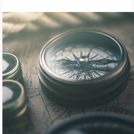
Co
Znamená
Toto
Anglické
Slovo?