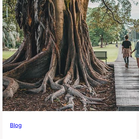
v
Anglickém
Jazyce?
Blog