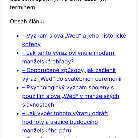
termínem.
Obsah článku
– Význam slova „Wed“ a jeho historické
kořeny
– Jak tento výraz ovlivňuje moderní
manželské obřady?
– Doporučené způsoby, jak začlenit
výraz „Wed“ do svatebních ceremonií
– Psychologický význam spojený s
použitím slova „Wed“ v manželských
slavnostech
– Jak výběr tohoto výrazu odráží
hodnoty a tradice budoucího
manželského páru