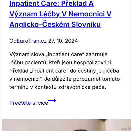
Inpatient Care: Překlad A
Význam Léčby V Nemocnici V
Anglicko-Českém Slovníku
Od
EuroTran.cz
27. 10. 2024
Význam slova „inpatient care“ zahrnuje
léčbu pacientů, kteří jsou hospitalizováni.
Překlad „inpatient care“ do češtiny je „léčba
v nemocnici“. Je důležité porozumět tomuto
termínu v kontextu zdravotnické péče.
Inpatient
Přečtěte si více
Care:
Překlad
a