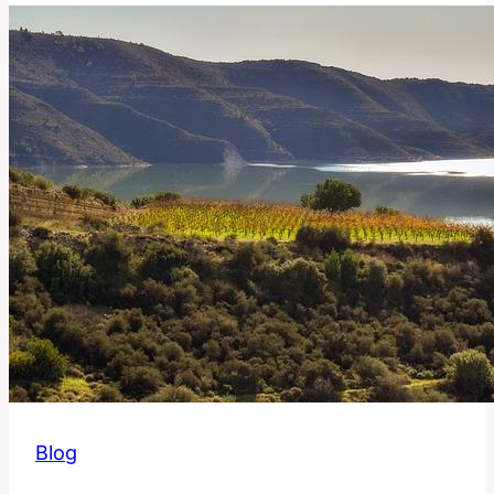
Význam
v
Anglicko-
Českém
Slovníku
Blog