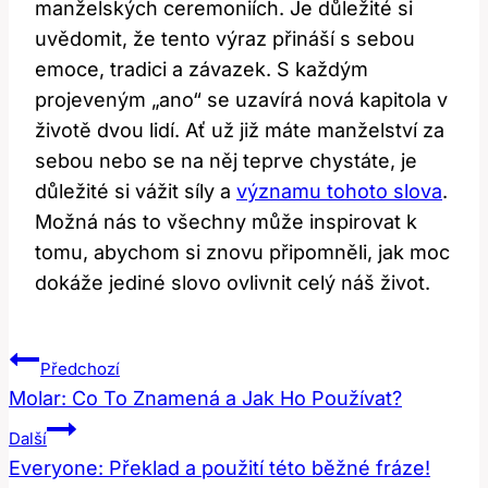
manželských ceremoniích. Je důležité si
uvědomit, že tento výraz přináší s sebou
emoce, tradici a závazek. S každým
projeveným „ano“ se uzavírá nová kapitola v
životě dvou lidí. Ať už již máte manželství za
sebou nebo se na něj teprve chystáte, je
důležité si vážit síly a
významu tohoto slova
.
Možná nás to všechny může inspirovat k
tomu, abychom si znovu připomněli, jak moc
dokáže jediné slovo ovlivnit celý náš život.
Navigace
Předchozí
Pro
Molar: Co To Znamená a Jak Ho Používat?
Příspěvek
Další
Everyone: Překlad a použití této běžné fráze!