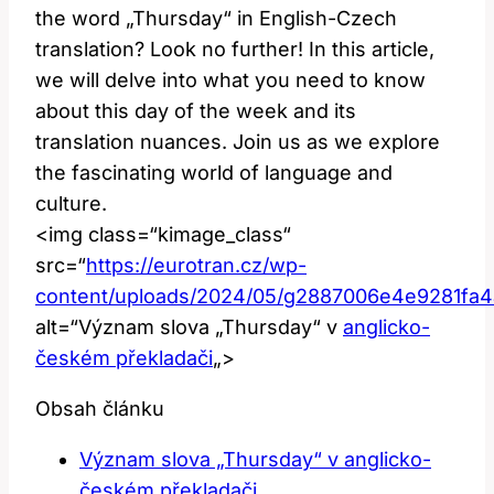
the word „Thursday“ in English-Czech
translation? Look no further! In this article,
we will delve ⁢into what you need to know
about⁤ this day of the ​week‍ and its
translation nuances. Join us as we explore
the fascinating world⁣ of language and
culture.
<img ⁢class=“kimage_class“
src=“
https://eurotran.cz/wp-
content/uploads/2024/05/g2887006e4e9281f
alt=“Význam⁢ slova „Thursday“ v
anglicko-
českém překladači
„>
Obsah článku
Význam slova „Thursday“ v anglicko-
českém překladači