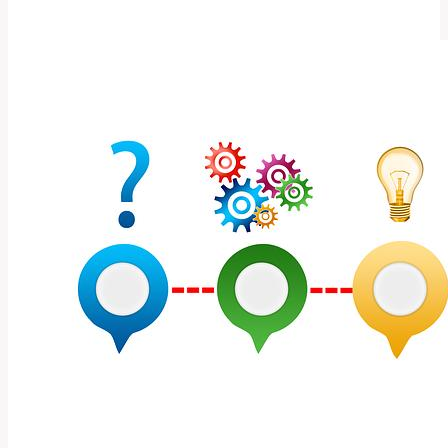
i:
Jak
správně
přeložit
tuto
frázi
do
češtiny