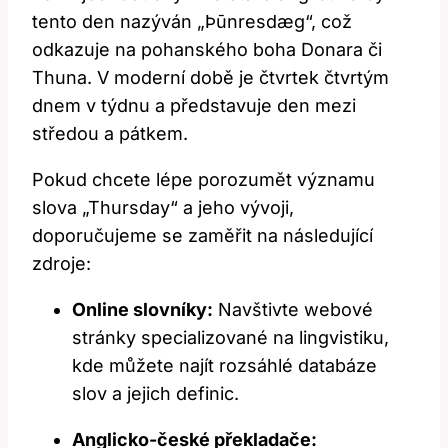
tento den nazýván‌ „Þūnresdæg“, což
odkazuje na pohanského boha Donara či
Thuna. V moderní době je ​čtvrtek čtvrtým
dnem v týdnu​ a představuje den mezi
středou a pátkem.
Pokud chcete lépe porozumět významu
slova „Thursday“ a jeho vývoji,
doporučujeme se zaměřit na následující
zdroje:
Online slovníky:
Navštivte webové
stránky specializované na lingvistiku,
kde můžete najít⁣ rozsáhlé ⁤databáze
slov a jejich‌ definic.
Anglicko-české překladače:
​