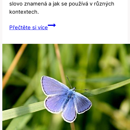
slovo znamená a jak se používá v různých
kontextech.
Co
Přečtěte si více
Znamená
‚Private‘?
Vysvětlení
v
Anglicko-
Českém
Slovníku