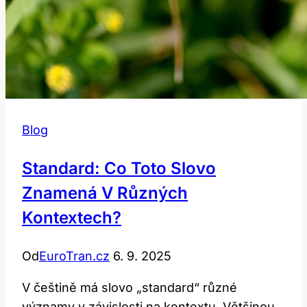
Blog
Standard: Co Toto Slovo
Znamená V Různých
Kontextech?
Od
EuroTran.cz
6. 9. 2025
V češtině má slovo „standard“ různé
významy v závislosti na kontextu. Většinou