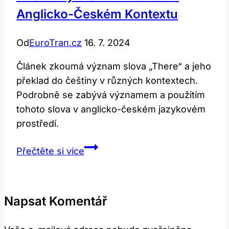
Anglicko-Českém Kontextu
Od
EuroTran.cz
16. 7. 2024
Článek zkoumá význam slova „There“ a jeho
překlad do češtiny v různých kontextech.
Podrobně se zabývá významem a použitím
tohoto slova v anglicko-českém jazykovém
prostředí.
There:
Přečtěte si více
Význam
a
překlad
Napsat Komentář
v
anglicko-