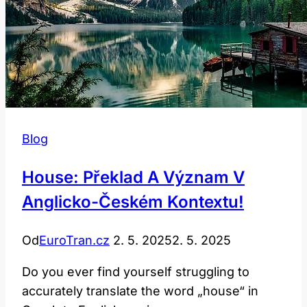
Blog
House: Překlad A Význam V
Anglicko-Českém Kontextu!
Od
EuroTran.cz
2. 5. 2025
2. 5. 2025
Do you ever‌ find yourself struggling to
accurately ⁢translate ‍the word „house“ in