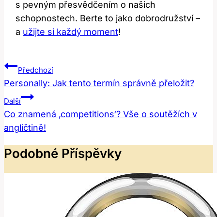
s pevným přesvědčením o našich
schopnostech. Berte to jako dobrodružství –
a
užijte si každý moment
!
Navigace
Předchozí
Pro
Personally: Jak tento termín správně přeložit?
Příspěvek
Další
Co znamená ‚competitions‘? Vše o soutěžích v
angličtině!
Podobné Příspěvky