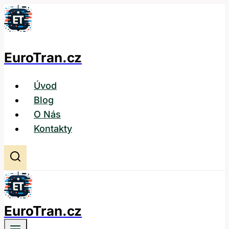
Přeskočit
na
obsah
EuroTran.cz
Úvod
Blog
O Nás
Kontakty
EuroTran.cz