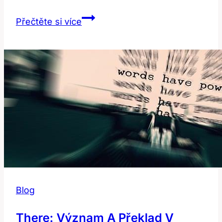
Agree:
Přečtěte si více
Co
to
znamená?
Překlad
a
význam!
Blog
There: Význam A Překlad V