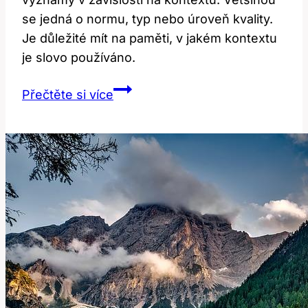
se jedná o normu, typ nebo úroveň kvality.
Je důležité mít na paměti, v jakém kontextu
je slovo používáno.
Standard:
Přečtěte si více
Co
toto
slovo
znamená
v
různých
kontextech?