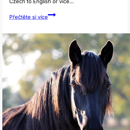
Czech⁣ to English ⁣or vice…
House:
Přečtěte si více
Překlad
a
význam
v
anglicko-
českém
kontextu!