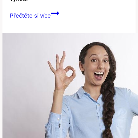
Perks:
Přečtěte si více
Co
Tento
Anglický
Výraz
Znamená
a
Jak
Ho
Používat?