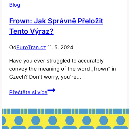
Blog
Frown: Jak Správně Přeložit
Tento Výraz?
Od
EuroTran.cz
11. 5. 2024
Have you ever struggled to accurately
convey the meaning of the word „frown“ in
Czech? Don’t worry, you’re…
Frown:
Přečtěte si více
Jak
Správně
Přeložit
Tento