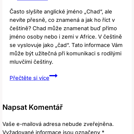
Často slyšíte anglické jméno „Chad“, ale
nevíte přesně, co znamená a jak ho říct v
češtině? Chad může znamenat buď přímo
jméno osoby nebo i zemi v Africe. V češtině
se vyslovuje jako „čad“. Tato informace Vám
může být užitečná při komunikaci s rodilými
mluvčími češtiny.
Chad:
Přečtěte si více
Co
to
znamená
Napsat Komentář
a
jak
Vaše e-mailová adresa nebude zveřejněna.
to
Vyžadované informace jsou označeny
*
říct