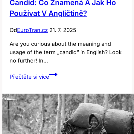
Candid: Co Znamená A Jak Ho
Používat V Angličtině?
Od
EuroTran.cz
21. 7. 2025
Are you curious about the meaning and
usage of the term „candid“ in English? Look
no further! In…
Candid:
Přečtěte si více
Co
Znamená
a
Jak
Ho
Používat
v