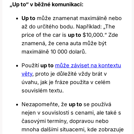
„Up to“ v běžné komunikaci:
Up to
může znamenat maximálně nebo
až do určitého bodu. Například: „The
price of the car is
up to
$10,000.“ Zde
znamená, že cena auta může být
maximálně 10 000 dolarů.
Použití
up to
může záviset na kontextu
věty
, proto je důležité vždy brát v
úvahu, jak je fráze použita v celém
souvislém textu.
Nezapomeňte, že
up to
se používá
nejen v souvislosti s cenami, ale také s
časovými termíny, dopravou nebo
mnoha dalšími situacemi, kde zobrazuje