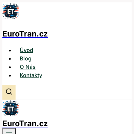
Přeskočit
na
obsah
EuroTran.cz
Úvod
Blog
O Nás
Kontakty
EuroTran.cz