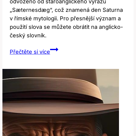
odvozeno od staroanglického výrazu
„Sæternesdæg“, což znamená den Saturna
v římské mytologii. Pro přesnější význam a
použití slova se můžete obrátit na anglicko-
český slovník.
Co
Přečtěte si více
znamená
‚saturday‘?
Vysvětlení
v
anglicko-
českém
slovníku