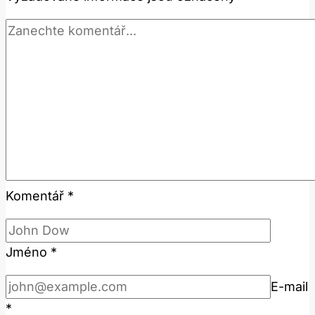
česky?
Komentář
*
Jméno
*
E-mail
*