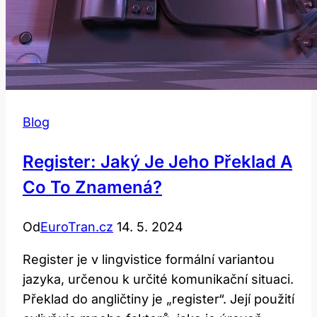
Blog
Register: Jaký Je Jeho Překlad A
Co To Znamená?
Od
EuroTran.cz
14. 5. 2024
Register je v lingvistice formální variantou
jazyka, určenou k určité komunikační situaci.
Překlad do angličtiny je „register“. Její použití