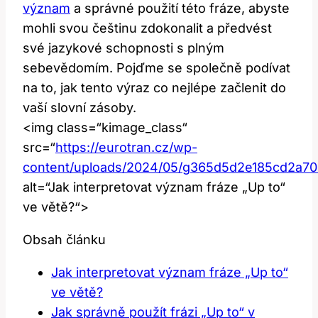
význam
a správné použití této fráze, abyste
mohli svou češtinu zdokonalit a předvést
své jazykové schopnosti s plným
sebevědomím. Pojďme se společně podívat
na to, jak tento výraz co nejlépe začlenit do
vaší slovní zásoby.
<img class=“kimage_class“
src=“
https://eurotran.cz/wp-
content/uploads/2024/05/g365d5d2e185cd2a
alt=“Jak interpretovat význam fráze „Up to“
ve větě?“>
Obsah článku
Jak interpretovat význam fráze „Up to“
ve větě?
Jak správně použít frázi „Up to“ v