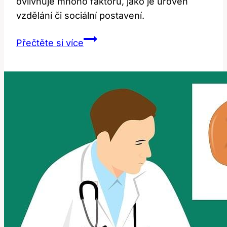
ovlivňuje mnoho faktorů, jako je úroveň
vzdělání či sociální postavení.
Register:
Přečtěte si více
Jaký
je
jeho
překlad
a
co
to
znamená?