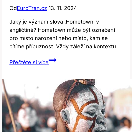
Od
EuroTran.cz
13. 11. 2024
Jaký je význam slova ‚Hometown‘ v
angličtině? Hometown může být označení
pro místo narození nebo místo, kam se
cítíme příbuznost. Vždy záleží na kontextu.
Hometown:
Přečtěte si více
Jaký
je
jeho
význam
a
použití
v
angličtině?