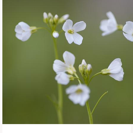
Význam
Příjemnějšího
v
Anglicko-
Českém
Slovníku