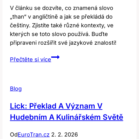
V článku se dozvíte, co znamená slovo
„than“ v angličtině a jak se překládá do
češtiny. Zjistíte také různé kontexty, ve
kterých se toto slovo používá. Buďte
připraveni rozšířit své jazykové znalosti!
Than:
Přečtěte si více
Co
to
znamená?
Blog
Překlad
a
Lick: Překlad A Význam V
kontext!
Hudebním A Kulinářském Světě
Od
EuroTran.cz
2. 2. 2026