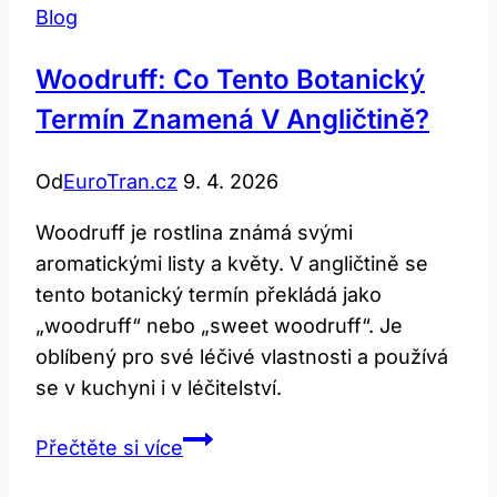
Blog
Woodruff: Co Tento Botanický
Termín Znamená V Angličtině?
Od
EuroTran.cz
9. 4. 2026
Woodruff je rostlina známá svými
aromatickými listy a květy. V angličtině se
tento botanický termín překládá jako
„woodruff“ nebo „sweet woodruff“. Je
oblíbený pro své léčivé vlastnosti a používá
se v kuchyni i v léčitelství.
Woodruff:
Přečtěte si více
Co