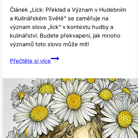
Článek „Lick: Překlad a Význam v Hudebním
a Kulinářském Světě“ se zaměřuje na
význam slova „lick“ v kontextu hudby a
kulinářství. Budete překvapeni, jak mnoho
významů toto slovo může mít!
Lick:
Přečtěte si více
Překlad
a
Význam
v
Hudebním
a
Kulinářském
Světě