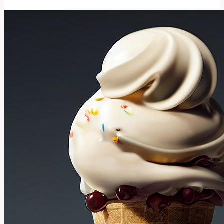
český
překlad
slova
‚apparel‘?
Zjistěte!