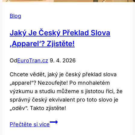
Blog
Jaký Je Český Překlad Slova
‚apparel‘? Zjistěte!
Od
EuroTran.cz
9. 4. 2026
Chcete vědět, jaký je český překlad slova
„apparel“? Nezoufejte! Po mnohaletém
výzkumu a studiu můžeme s jistotou říci, že
správný český ekvivalent pro toto slovo je
„oděv“. Takto zjistěte!
Jaký
Přečtěte si více
je