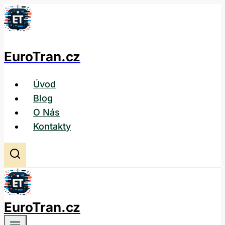
Přeskočit
na
obsah
EuroTran.cz
Úvod
Blog
O Nás
Kontakty
EuroTran.cz