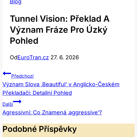
Blog
Tunnel Vision: Překlad A
Význam Fráze Pro Úzký
Pohled
Od
EuroTran.cz
27. 6. 2026
Navigace
Předchozí
Pro
Význam Slova ‚Beautiful‘ v Anglicko-Českém
Překladači: Detailní Pohled
Příspěvek
Další
Agressivní: Co Znamená ‚aggressive‘?
Podobné Příspěvky