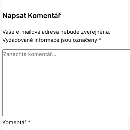
tento
botanický
Napsat Komentář
termín
znamená
Vaše e-mailová adresa nebude zveřejněna.
v
Vyžadované informace jsou označeny
*
angličtině?
Komentář
*