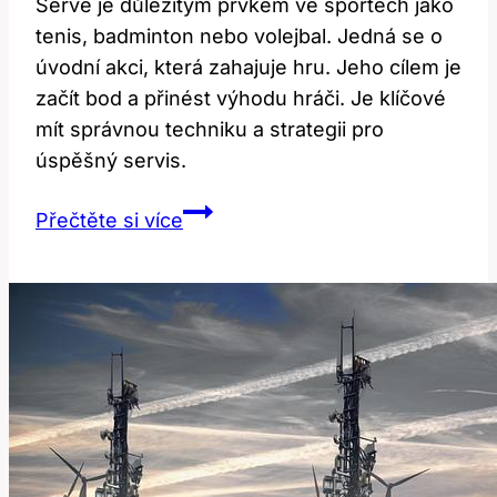
Serve je důležitým prvkem ve sportech jako
tenis, badminton nebo volejbal. Jedná se o
úvodní akci, která zahajuje hru. Jeho cílem je
začít bod a přinést výhodu hráči. Je klíčové
mít správnou techniku a strategii pro
úspěšný servis.
Serve:
Přečtěte si více
Co
to
znamená
a
jak
se
používá
ve
sportu?