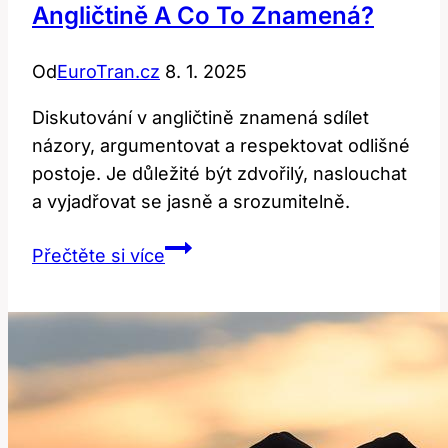
Angličtině A Co To Znamená?
Od
EuroTran.cz
8. 1. 2025
Diskutování v angličtině znamená sdílet
názory, argumentovat a respektovat odlišné
postoje. Je důležité být zdvořilý, naslouchat
a vyjadřovat se jasně a srozumitelně.
Discuss:
Přečtěte si více
Jak
Diskutovat
v
Angličtině
a
Co
To