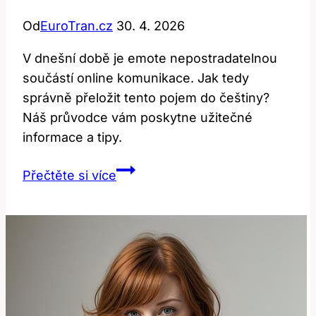
Od
EuroTran.cz
30. 4. 2026
V dnešní době je emote nepostradatelnou
součástí online komunikace. Jak tedy
správně přeložit tento pojem do češtiny?
Náš průvodce vám poskytne užitečné
informace a tipy.
Jak
Přečtěte si více
správně
přeložit
‚emote‘
do
češtiny:
Užitečný
průvodce