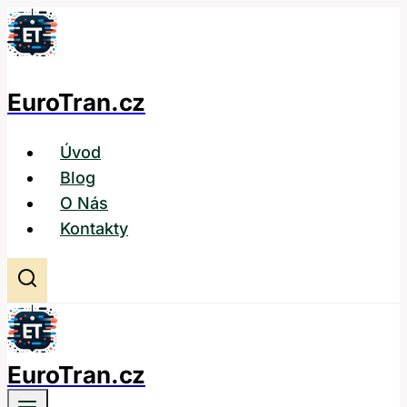
Přeskočit
na
obsah
EuroTran.cz
Úvod
Blog
O Nás
Kontakty
EuroTran.cz