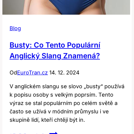
Blog
Busty: Co Tento Populární
Anglický Slang Znamená?
Od
EuroTran.cz
14. 12. 2024
V anglickém slangu se slovo „busty“ používá
k popisu osoby s velkým poprsím. Tento
výraz se stal populárním po celém světě a
často se užívá v módním průmyslu i ve
skupině lidí, kteří chtějí být in.
Busty: