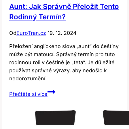
Aunt: Jak Správně Přeložit Tento
Rodinný Termín?
Od
EuroTran.cz
19. 12. 2024
Přeložení anglického slova „aunt“ do češtiny
může být matoucí. Správný termín pro tuto
rodinnou roli v češtině je „teta“. Je důležité
používat správné výrazy, aby nedošlo k
nedorozumění.
Aunt:
Přečtěte si více
Jak
Správně
Přeložit
Tento