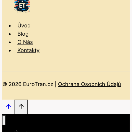
Úvod
Blog
O Nás
Kontakty
© 2026 EuroTran.cz |
Ochrana Osobních Údajů