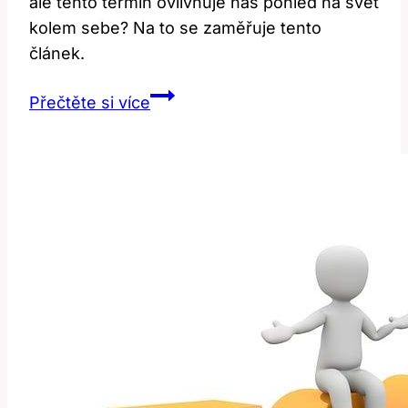
ale tento termín ovlivňuje náš pohled na svět
kolem sebe? Na to se zaměřuje tento
článek.
Pointy:
Přečtěte si více
Jak
tento
popisný
výraz
ovlivňuje
vnímání?