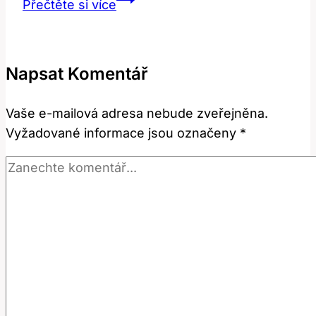
Přečtěte si více
Co
Tento
Populární
Napsat Komentář
Anglický
Slang
Vaše e-mailová adresa nebude zveřejněna.
Znamená?
Vyžadované informace jsou označeny
*