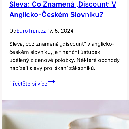
Sleva: Co Znamená ‚discount‘ V
Anglicko-Českém Slovníku?
Od
EuroTran.cz
17. 5. 2024
Sleva, což znamená „discount“ v anglicko-
českém slovníku, je finanční ústupek
udělený z cenové položky. Některé obchody
nabízejí slevy pro lákání zákazníků.
Sleva:
Přečtěte si více
Co
Znamená
‚discount‘
v
Anglicko-