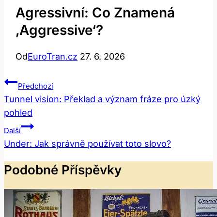
Agressivní: Co Znamená
‚aggressive‘?
Od
EuroTran.cz
27. 6. 2026
Navigace
Předchozí
Pro
Tunnel vision: Překlad a význam fráze pro úzký
pohled
Příspěvek
Další
Under: Jak správně používat toto slovo?
Podobné Příspěvky