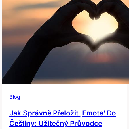
Znamená?
Blog
Jak Správně Přeložit ‚emote‘ Do
Češtiny: Užitečný Průvodce