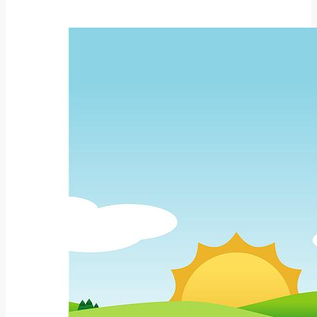
Co
Všechno
Může
Toto
Slovo
Znamenat?