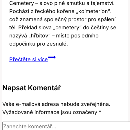
Cemetery – slovo plné smutku a tajemství.
Pochází z řeckého kořene „koimeterion“,
což znamená společný prostor pro spálení
těl. Překlad slova „cemetery“ do češtiny se
nazývá „hřbitov“ – místo posledního
odpočinku pro zesnulé.
Cemetery:
Přečtěte si více
Překlad
a
Význam
Napsat Komentář
Této
Smutné
Vaše e-mailová adresa nebude zveřejněna.
Fráze!
Vyžadované informace jsou označeny
*