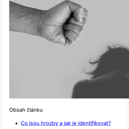
Obsah článku
Co⁢ jsou‍ hrozby a jak je identifikovat?