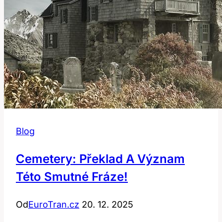
Blog
Cemetery: Překlad A Význam
Této Smutné Fráze!
Od
EuroTran.cz
20. 12. 2025