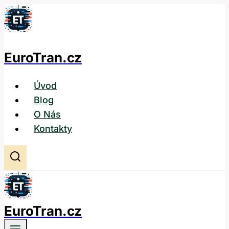
Přeskočit
na
obsah
EuroTran.cz
Úvod
Blog
O Nás
Kontakty
EuroTran.cz