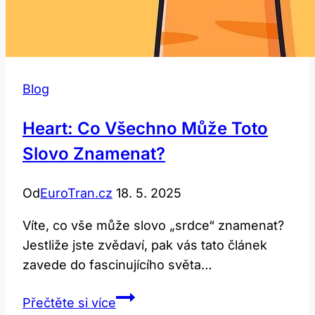
Blog
Heart: Co Všechno Může Toto
Slovo Znamenat?
Od
EuroTran.cz
18. 5. 2025
Víte, co vše může slovo „srdce“ znamenat?
Jestliže jste zvědaví,​ pak ‍vás‍ tato ⁢článek
zavede do ⁤fascinujícího světa…
Heart:
Přečtěte si více