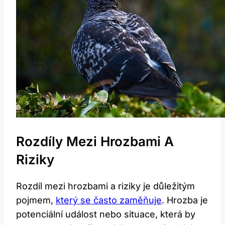
Rozdíly Mezi Hrozbami A
Riziky
Rozdíl mezi hrozbami‍ a⁢ riziky je⁤ důležitým
pojmem,
který se často zaměňuje
. Hrozba je
potenciální událost nebo ⁢situace, která by