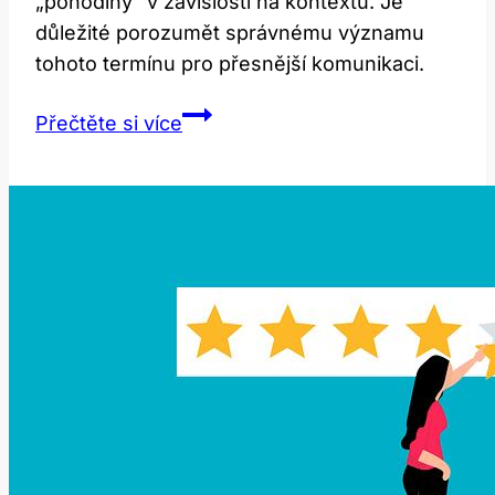
„pohodlný“ v závislosti na kontextu. Je
důležité porozumět správnému významu
tohoto termínu pro přesnější komunikaci.
Pleasant:
Přečtěte si více
Jak
Správně
Přeložit
Tento
Termín?