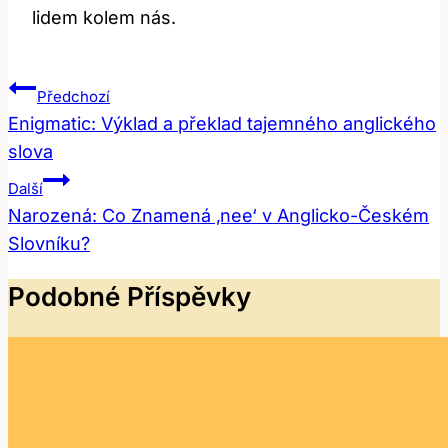
lidem kolem nás.
Navigace
Předchozí
Pro
Enigmatic: Výklad a překlad tajemného anglického
slova
Příspěvek
Další
Narozená: Co Znamená ‚nee‘ v Anglicko-Českém
Slovníku?
Podobné Příspěvky