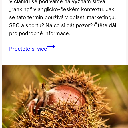
V článku se podíváme na význam slova
„ranking“ v anglicko-českém kontextu. Jak
se tato termín používá v oblasti marketingu,
SEO a sportu? Na co si dát pozor? Čtěte dál
pro podrobné informace.
Ranking:
Přečtěte si více
Co
tento
termín
znamená
v
anglicko-
českém
kontextu?