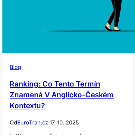
Blog
Ranking: Co Tento Termín
Znamená V Anglicko-Českém
Kontextu?
Od
EuroTran.cz
17. 10. 2025