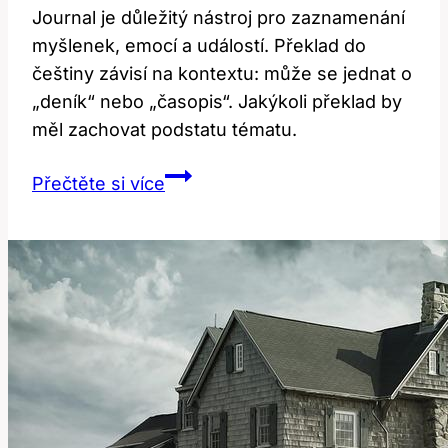
Journal je důležitý nástroj pro zaznamenání
myšlenek, emocí a událostí. Překlad do
češtiny závisí na kontextu: může se jednat o
„deník“ nebo „časopis“. Jakýkoli překlad by
měl zachovat podstatu tématu.
Journal:
Přečtěte si více
Jaký
je
jeho
význam
a
jak
ho
přeložit?