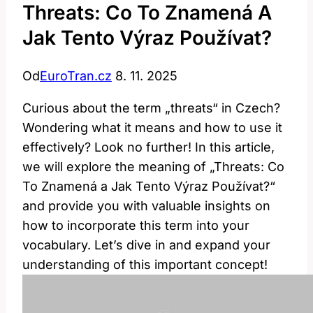
Threats: Co To Znamená A
Jak Tento Výraz Používat?
Od
EuroTran.cz
8. 11. 2025
Curious about the term „threats“‌ in Czech?
Wondering⁣ what it means and how to use it ​
effectively? Look no further! In this ⁣article,
⁢we will ‌explore‌ the meaning of⁢ „Threats: Co⁣
To‌ Znamená a ‍Jak Tento Výraz Používat?“
and​ provide you⁣ with ​valuable insights⁢ on
how to ‌incorporate this term into ⁣your
vocabulary. Let’s dive in and expand your
understanding of ‌this important ​concept!