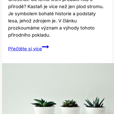
přírodě? Kastaň je více než jen plod stromu.
Je symbolem bohaté historie a podstaty
lesa, jehož zdrojem je. V článku
prozkoumáme význam a výhody tohoto
přírodního pokladu.
Chestnut:
Přečtěte si více
Co
Tento
Lesní
Produkt
Říká
o
Přírodě?