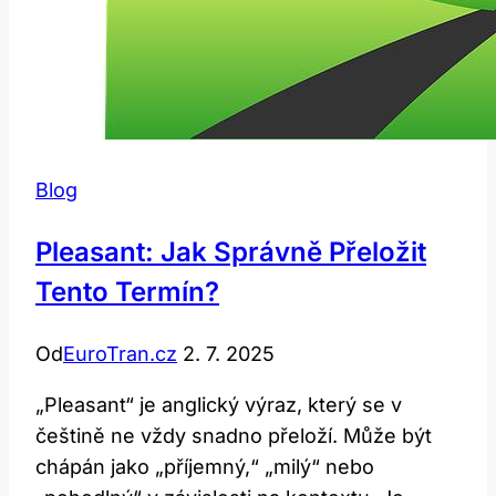
Blog
Pleasant: Jak Správně Přeložit
Tento Termín?
Od
EuroTran.cz
2. 7. 2025
„Pleasant“ je anglický výraz, který se v
češtině ne vždy snadno přeloží. Může být
chápán jako „příjemný,“ „milý“ nebo