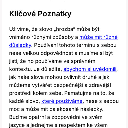
Klíčové⁣ Poznatky
Už ⁤víme, že slovo „hrozba“ může být
vnímáno⁢ různými způsoby a
může mít různé
důsledky
.⁣ Používání tohoto termínu s sebou
nese velkou odpovědnost a​ musíme si‌ být
jisti, že ho používáme ‌ve⁢ správném⁤
kontextu.⁤ Je důležité,
abychom si uvědomili
,
jak naše slova mohou ovlivnit druhé a ⁢jak
můžeme vytvářet bezpečnější a zdravější
prostředí kolem sebe. Pamatujme na to, že
každé slovo,
které používáme
, nese s sebou⁤
moc⁤ a může mít dalekosáhlé následky.
Buďme opatrní a zodpovědní ve svém
jazyce ‌a jednejme ⁤s respektem⁣ ke všem