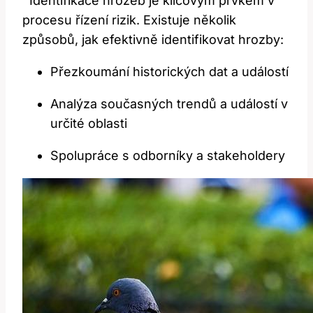
​ ​ Identifikace ⁣hrozeb je ⁣klíčovým ‍prvkem v
procesu řízení⁤ rizik. Existuje několik
‍způsobů,‍ jak efektivně ‍identifikovat hrozby:
Přezkoumání historických dat a událostí
Analýza současných trendů ​a událostí v⁤
určité oblasti
Spolupráce s ‌odborníky a stakeholdery