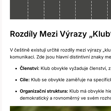
Rozdíly Mezi Výrazy⁣ „klub
V češtině existují určité rozdíly mezi výrazy „klu
komunikaci. Zde jsou hlavní distintivní znaky m
Členství:
Klub obvykle vyžaduje členství,​ z
Cíle:
Klub ⁢se ‍obvykle zaměřuje⁣ na specif
Organizační struktura:
⁣Klub má⁣ obvykle hi
⁢demokratický a⁣ rovnoměrný ve svém rozh