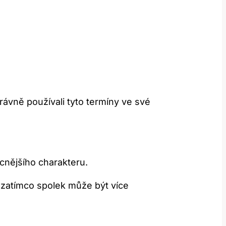
správně používali tyto termíny ve své
ecnějšího charakteru.
​zatímco spolek může​ být více