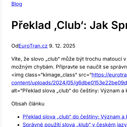
Blog
Překlad ‚club‘: Jak S
Od
EuroTran.cz
9. 12. 2025
Víte, že slovo „club“ ⁣může být trochu matoucí 
možným ‌chybám. Připravte se ⁣naučit se správné
<img ⁣class=“kimage_class“ src=“
https://eurotr
content/uploads/2024/05/g6dbe0153e22be0
alt=“Překlad ⁢slova „club“ do češtiny: Význam a
Obsah článku
Překlad slova‍ „club“ do češtiny: Význam ​a‌
Správné použití slova „klub“ v českém jaz