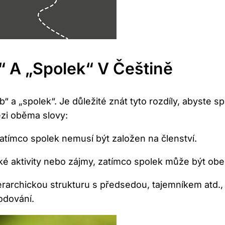
“ A „spolek“ ‌v Češtině
b“ a „spolek“. ⁣Je důležité ​znát tyto rozdíly, abyste 
ezi oběma slovy:
atímco ‌spolek nemusí​ být založen na členství.
ické aktivity nebo zájmy, zatímco spolek může být ob
erarchickou strukturu s ‌předsedou, tajemníkem atd., 
odování.