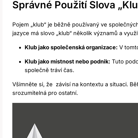
Správné Použití Slova „k
Pojem „klub“ je běžně‍ používaný ve ‍společnýc
jazyce ​má ​slovo „klub“ několik významů a využi
Klub jako ⁤společenská organizace:
V tomto
Klub⁢ jako místnost nebo podnik:
Tuto podob
společně tráví čas.
Všimněte si, že ⁤ závisí na kontextu a situaci.
srozumitelná pro ostatní.