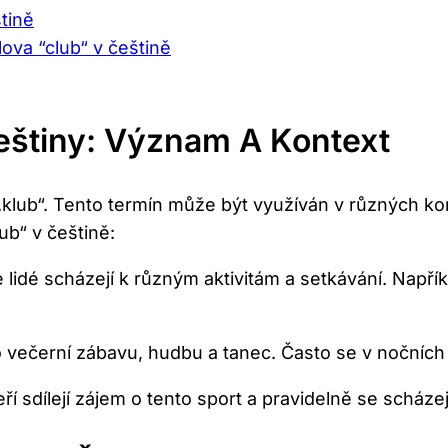
štině
va ⁤“club“ v češtině
eštiny: Význam ​a‌ Kontext
 „klub“. Tento termín může být ‌využíván v různých k
b“ ⁣v ‌češtině:
e lidé scházejí k různým aktivitám⁤ a setkávání. Napří
 večerní zábavu,​ hudbu ‍a tanec. Často se v nočních​
teří sdílejí zájem⁣ o tento sport a pravidelně se scháze