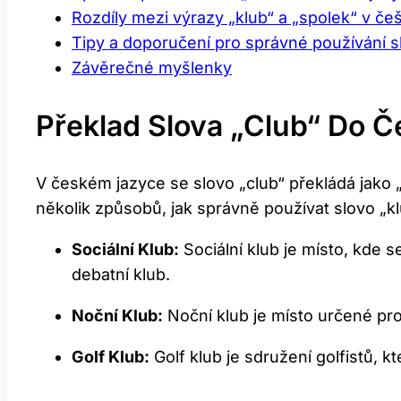
Rozdíly mezi výrazy⁣ „klub“ a „spolek“ ‌v če
Tipy a doporučení pro správné používání slo
Závěrečné myšlenky
Překlad Slova‍ „club“ Do Č
V‌ českém jazyce se⁢ slovo „club“ překládá jako
několik způsobů,‌ jak správně používat‍ slovo „klu
Sociální Klub:
Sociální klub je místo, kde ⁢s
debatní klub.
Noční Klub:
​Noční klub je místo určené pro
Golf Klub:
Golf klub je sdružení ⁤golfistů,⁤ k