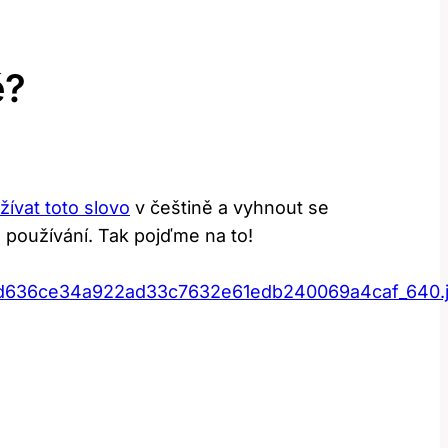
ě?
žívat toto slovo
v ⁣češtině a​ vyhnout se
m používání. Tak pojďme na to!
d636ce34a922ad33c7632e61edb240069a4caf_640.