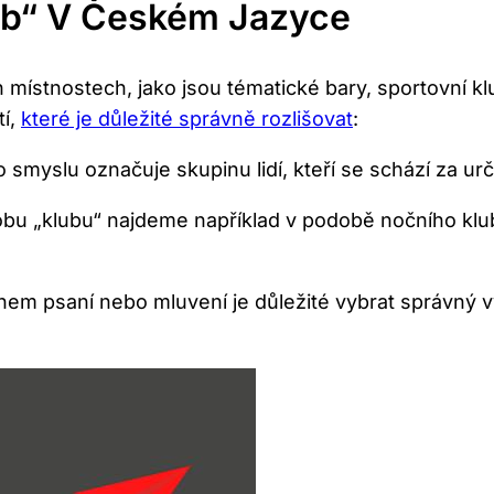
lub“ V Českém Jazyce
h místnostech, jako jsou tématické bary, sportovní
tí,
které je důležité správně rozlišovat
:
 ‍smyslu označuje⁣ skupinu lidí, kteří‌ se schází za 
u „klubu“ najdeme například v podobě nočního klubu
 Během psaní nebo mluvení je důležité vybrat správný