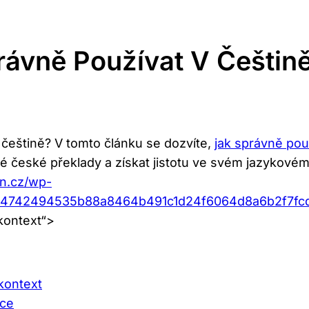
právně Používat V Češtin
v češtině? V tomto článku se dozvíte,
jak správně pou
 české‍ překlady a‍ získat jistotu ve svém jazykové
an.cz/wp-
9d4742494535b88a8464b491c1d24f6064d8a6b2f7fc
 kontext“>
 kontext
yce