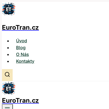
Přeskočit
na
obsah
EuroTran.cz
Úvod
Blog
O Nás
Kontakty
EuroTran.cz