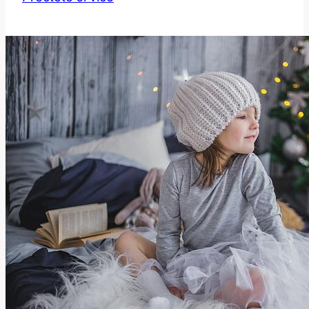
Překlad
a
Právní
Kontext
Anglického
Slova