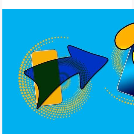
jsou
různé
významy
a
použití
této
slova?