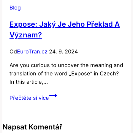
Blog
Expose: Jaký Je Jeho Překlad A
Význam?
Od
EuroTran.cz
24. 9. 2024
Are you curious to uncover the meaning and
translation of the word „Expose“ in Czech?
In this article,…
Expose:
Přečtěte si více
Jaký
Je
Jeho
Napsat Komentář
Překlad