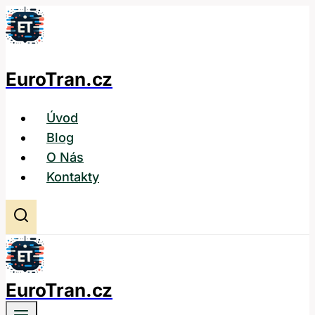
Přeskočit
na
obsah
EuroTran.cz
Úvod
Blog
O Nás
Kontakty
EuroTran.cz