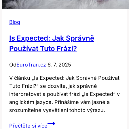
Blog
Is Expected: Jak Správně
Používat Tuto Frázi?
Od
EuroTran.cz
6. 7. 2025
V článku „Is Expected: Jak Správně Používat
Tuto Frázi?“ se dozvíte, jak správně
interpretovat a používat frázi „Is Expected“ v
anglickém jazyce. Přinášíme vám jasné a
srozumitelné vysvětlení tohoto výrazu.
Is
Přečtěte si více