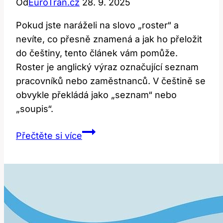
Od
EuroTran.cz
28. 9. 2025
Pokud jste naráželi na slovo „roster“ a
nevíte, co přesně znamená a jak ho přeložit
do češtiny, tento článek vám pomůže.
Roster je anglický výraz označující seznam
pracovníků nebo zaměstnanců. V češtině se
obvykle překládá jako „seznam“ nebo
„soupis“.
Roster:
Přečtěte si více
Co
slovo
znamená
a
jak
ho