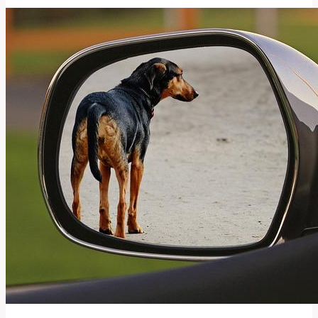
Správně
Používat
Tuto
Slovesnou
Formu?