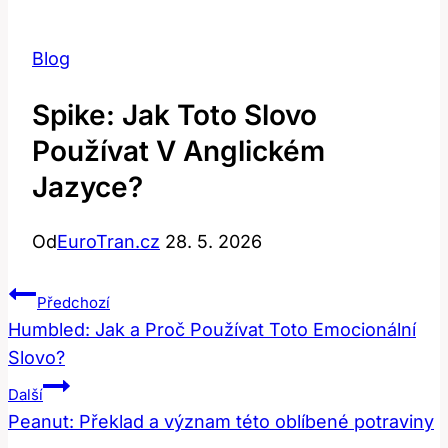
Blog
Spike: Jak Toto Slovo
Používat V Anglickém
Jazyce?
Od
EuroTran.cz
28. 5. 2026
Navigace
Předchozí
Pro
Humbled: Jak a Proč Používat Toto Emocionální
Slovo?
Příspěvek
Další
Peanut: Překlad a význam této oblíbené potraviny