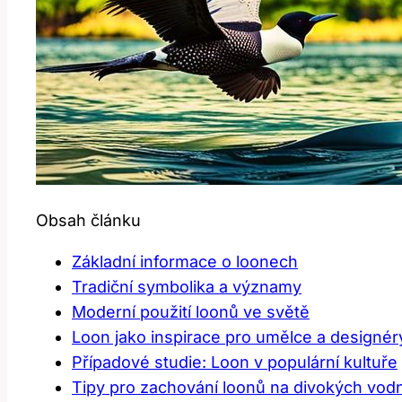
Obsah článku
Základní informace o loonech
Tradiční symbolika a významy
Moderní použití loonů ve světě
Loon jako ⁣inspirace⁢ pro umělce​ a designér
Případové studie: Loon v populární‌ kultuře
Tipy ⁤pro zachování loonů na divokých vodn