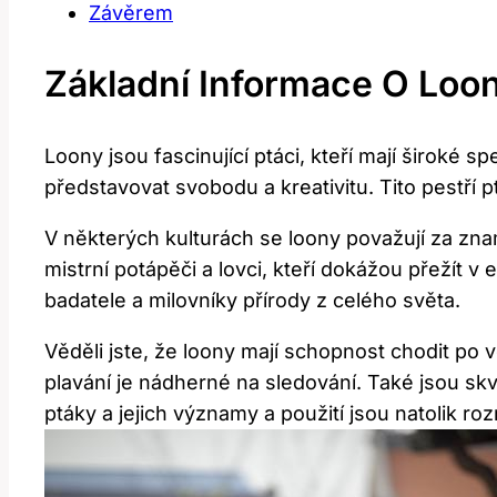
Závěrem
Základní Informace O Loo
Loony jsou fascinující ptáci, kteří mají ​široké 
představovat‍ svobodu ‌a⁢ kreativitu. Tito pestř
V některých kulturách se⁣ loony považují za‌ zna
mistrní potápěči a lovci, kteří dokážou přežít v e
badatele a milovníky přírody z ‌celého světa.
Věděli jste, že​ loony mají schopnost chodit po⁣
plavání‍ je nádherné na sledování. ⁣Také jsou sk
ptáky⁤ a jejich významy a ⁤použití jsou natolik ro