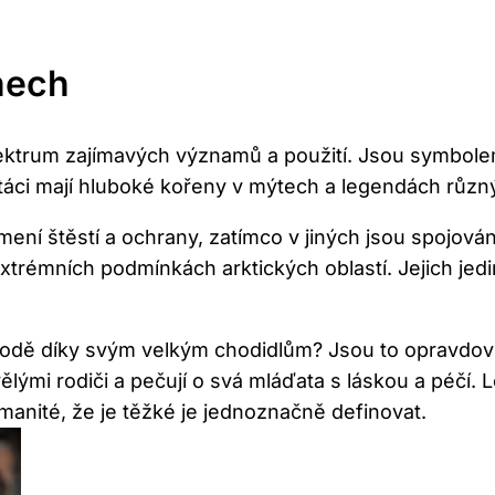
nech
spektrum zajímavých významů a použití. Jsou symbolem š
í ptáci mají hluboké kořeny v mýtech a legendách různ
mení štěstí⁢ a ochrany, zatímco v jiných jsou spojován
xtrémních podmínkách arktických oblastí. Jejich jedine
 vodě ‍díky svým velkým ‍chodidlům? Jsou⁢ to opravdoví
vělými rodiči ‌a pečují o svá mláďata s láskou a péčí
zmanité, že⁣ je těžké je ‌jednoznačně‌ definovat.