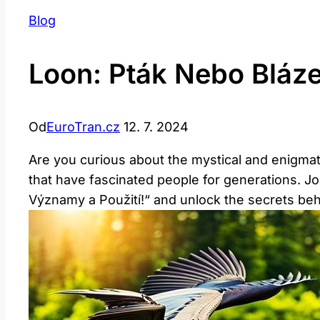
Blog
Loon: Pták Nebo Bláz
Od
EuroTran.cz
12. 7. 2024
Are you curious about the⁣ mystical and ‍enigma
that have fascinated people for generations. Joi
Významy ⁢a Použití!“‍ and‌ unlock ⁣the secrets be