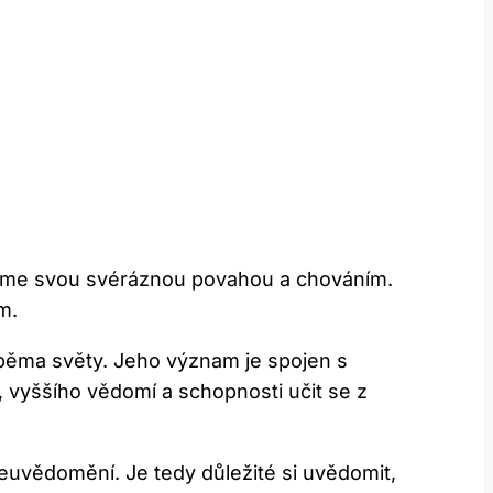
zaujme ⁤svou svéráznou povahou ⁢a chováním.
m.
běma světy.‌ Jeho význam je ⁣spojen s
í, vyššího vědomí a⁣ schopnosti učit se z
ebeuvědomění. ⁣Je tedy důležité‍ si uvědomit,⁤