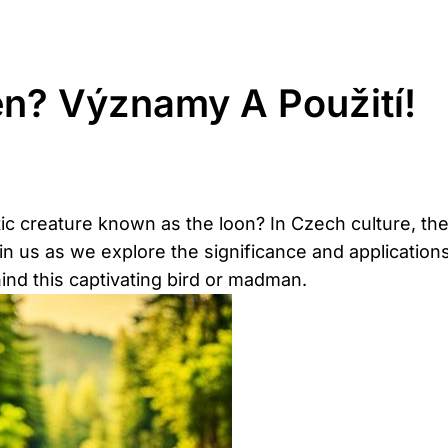
en? Významy A Použití!
tic creature known as the⁣ loon? In⁣ Czech culture, ⁤
n ​us as we explore the significance​ and applications
hind this captivating ⁣bird or madman.