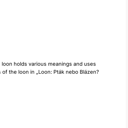
the loon holds various meanings and uses
 of the⁤ loon in „Loon: Pták ⁤nebo Blázen?