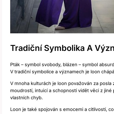
Tradiční Symbolika A Vý
Pták – symbol svobody,‍ blázen – ⁣symbol absurdi
V tradiční symbolice a ⁣významech je loon cháp
V mnoha kulturách⁢ je loon považován za ⁢posla 
moudrostí, intuicí ‍a schopností ‌vidět věci z ji
vlastních‌ chyb.
Loon⁢ je​ také spojován ⁢s​ emocemi a citlivostí, ‍