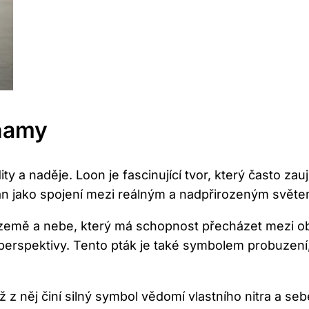
znamy
ty a naděje. ⁤Loon‍ je fascinující tvor, který často 
án jako spojení mezi reálným ⁤a nadpřirozeným ​světe
země a nebe, ⁤který⁣ má schopnost přecházet​ mezi ​o
né perspektivy.⁤ Tento​ pták ‍je také symbolem probuzen
což‍ z něj činí silný ⁢symbol vědomí vlastního nitra ⁢a s