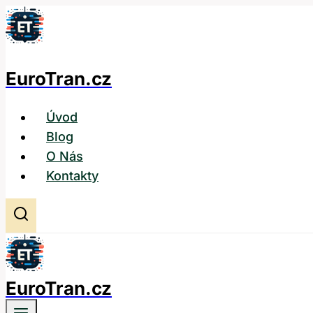
Přeskočit
na
obsah
EuroTran.cz
Úvod
Blog
O Nás
Kontakty
EuroTran.cz