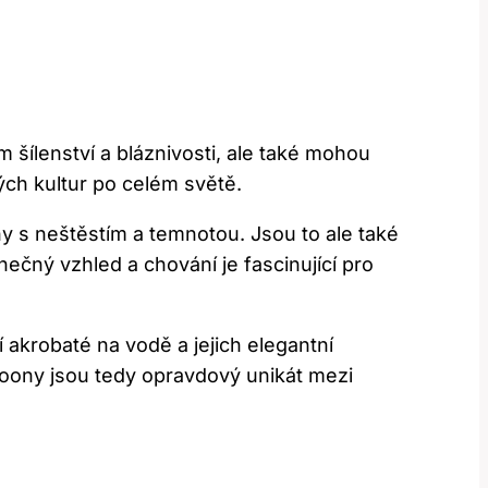
ílenství⁤ a bláznivosti, ​ale také ‍mohou⁤
ých‌ kultur po celém světě.
y s neštěstím a ‍temnotou. Jsou to ale také⁤
čný vzhled ⁣a ​chování je ​fascinující pro​
 ⁢akrobaté na vodě a jejich elegantní
. Loony jsou tedy opravdový unikát mezi