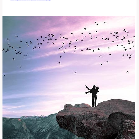
Význam
a
překlad
této
odborné
fráze