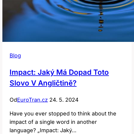
Blog
Impact: Jaký Má Dopad Toto
Slovo V Angličtině?
Od
EuroTran.cz
24. 5. 2024
Have you ever stopped to think about the
impact of a single word in another
language? „Impact: Jaký…