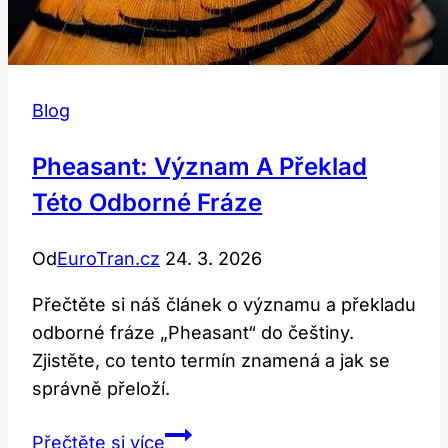
Blog
Pheasant: Význam A Překlad
Této Odborné Fráze
Od
EuroTran.cz
24. 3. 2026
Přečtěte si náš článek o významu a překladu
odborné fráze „Pheasant“ do češtiny.
Zjistěte, co tento termín znamená a jak se
správně přeloží.
Pheasant:
Přečtěte si více