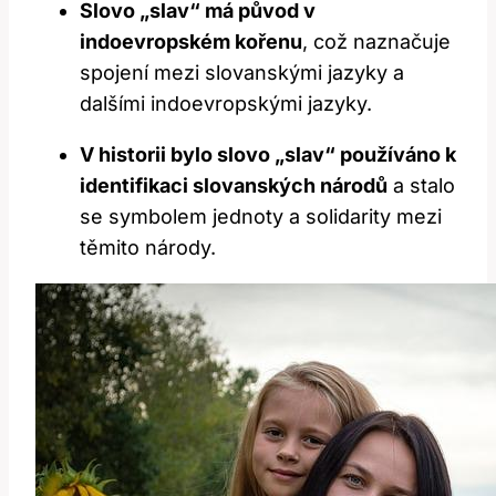
Slovo „slav“ má původ v
indoevropském kořenu
, což naznačuje
spojení mezi slovanskými jazyky a
dalšími indoevropskými jazyky.
V historii bylo slovo „slav“ používáno k
identifikaci slovanských národů
a stalo
se symbolem jednoty a solidarity mezi
těmito národy.