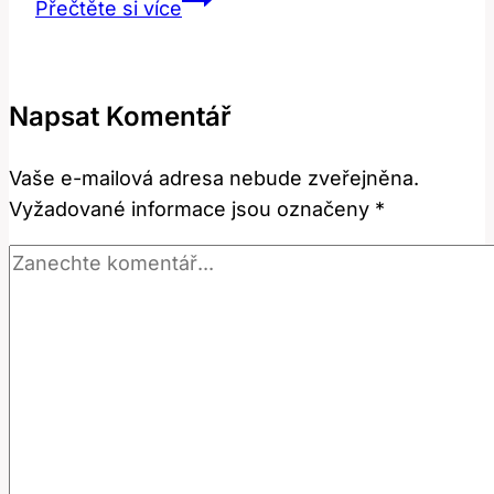
Přečtěte si více
Foot:
Překlad
a
Napsat Komentář
Význam
Pěší
Vaše e-mailová adresa nebude zveřejněna.
Dopravy
Vyžadované informace jsou označeny
*