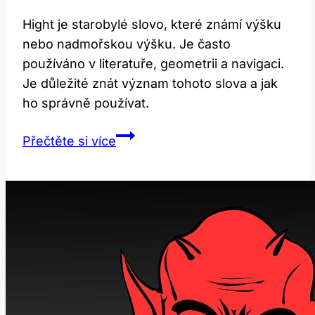
Hight je starobylé slovo, které známí výšku
nebo nadmořskou výšku. Je často
používáno v literatuře, geometrii a navigaci.
Je důležité znát význam tohoto slova a jak
ho správně používat.
Hight:
Přečtěte si více
Co
toto
slovo
znamená
a
jak
ho
používat?