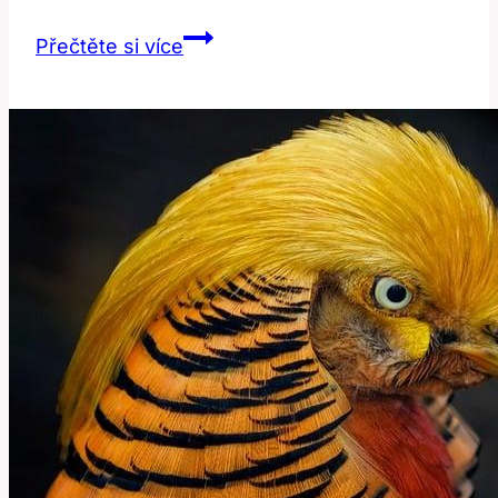
Impact:
Přečtěte si více
Jaký
Má
Dopad
Toto
Slovo
v
Angličtině?