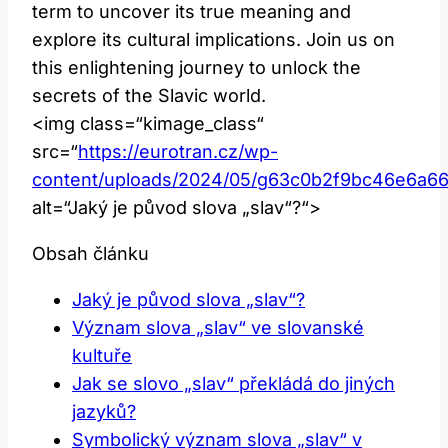
term to uncover its true meaning and
explore its cultural implications. Join us on
this enlightening journey to unlock the
secrets of the Slavic world.
<img class=“kimage_class“
src=“
https://eurotran.cz/wp-
content/uploads/2024/05/g63c0b2f9bc46e6a
alt=“Jaký je původ slova „slav“?“>
Obsah článku
Jaký je původ slova „slav“?
Význam slova „slav“ ve slovanské
kultuře
Jak se slovo „slav“ překládá do jiných
jazyků?
Symbolický význam slova „slav“ v