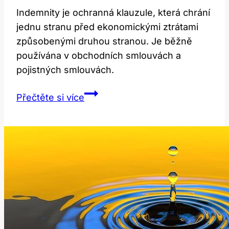
Indemnity je ochranná klauzule, která chrání
jednu stranu před ekonomickými ztrátami
způsobenými druhou stranou. Je běžně
používána v obchodních smlouvách a
pojistných smlouvách.
Indemnity:
Přečtěte si více
Co
tento
termín
znamená
v
angličtině?