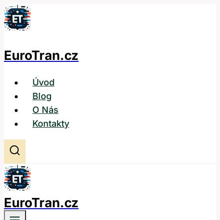
Přeskočit
na
obsah
EuroTran.cz
Úvod
Blog
O Nás
Kontakty
EuroTran.cz