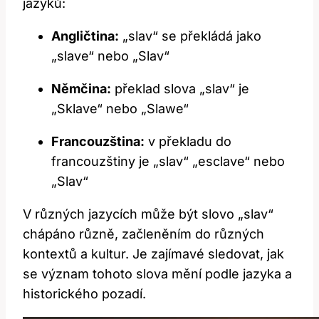
jazyků:
Angličtina:
„slav“ se překládá jako
„slave“ nebo „Slav“
Němčina:
překlad slova „slav“ je
„Sklave“ nebo „Slawe“
Francouzština:
v překladu do
francouzštiny je „slav“ „esclave“ nebo
„Slav“
V různých jazycích může být slovo „slav“
chápáno různě, začleněním do různých
kontextů a kultur. Je zajímavé sledovat, jak
se význam tohoto slova mění podle jazyka a
historického pozadí.