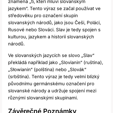
znamená „ti, kteří mluví slovanským
jazykem“. Tento výraz se začal používat ve
středověku pro označení skupin
slovanských národů, jako jsou Češi, Poláci,
Rusové nebo Slováci. Slav je tedy spojen s
kulturou, jazykem a historií slovanských
národů.
Ve slovanských jazycích se slovo „Slav“
překládá například jako „Slovianin“ (ruština),
„Słowianin“ (polština) nebo „Slovák“
(srbština). Tento výraz je tedy velmi blízký
původnímu germánskému označení pro
slovanské národy a udržuje spojení mezi
různými slovanskými skupinami.
Závěrečné Poznámky