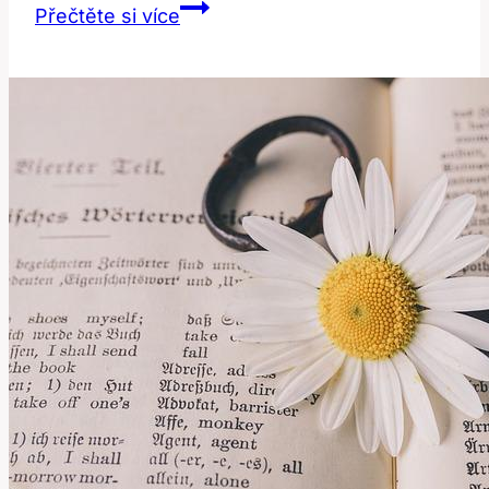
Devil:
Přečtěte si více
Co
tento
náboženský
anglický
výraz
znamená?