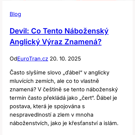
Blog
Devil: Co Tento Náboženský
Anglický Výraz Znamená?
Od
EuroTran.cz
20. 10. 2025
Často slyšíme slovo „ďábel“ v anglicky
mluvících zemích, ale co to vlastně
znamená? V češtině se tento náboženský
termín často překládá jako „čert“. Ďábel je
postava, která je spojována s
nespravedlností a zlem v mnoha
náboženstvích, jako je křesťanství a islám.