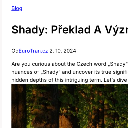
Blog
Shady: Překlad A Výz
Od
EuroTran.cz
2. 10. 2024
Are you curious about the Czech word „Shady“ and
nuances of „Shady“ and uncover its true signif
hidden depths of this intriguing term. Let’s dive 