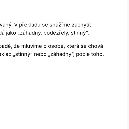
vaný. V překladu se snažíme zachytit
 jako „záhadný, podezřelý, stinný“.
řípadě, že mluvíme o osobě, která se chová
klad „stinný“ nebo „záhadný“, podle toho,