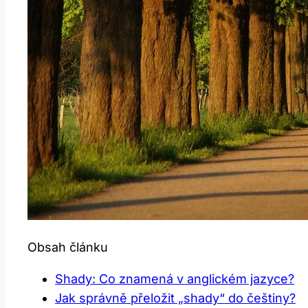
Obsah článku
Shady: Co znamená v anglickém jazyce?
Jak správně přeložit „shady“ do češtiny?