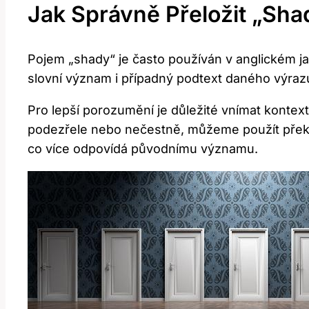
Jak Správně Přeložit „sha
Pojem „shady“ je často používán v anglickém j
slovní význam i případný podtext daného výraz
Pro lepší porozumění je důležité vnímat kontext
podezřele nebo nečestně, můžeme použít překla
co více odpovídá původnímu významu.