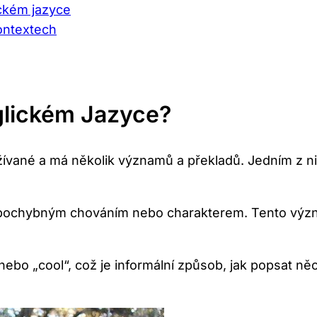
ickém jazyce
kontextech
lickém Jazyce?
žívané a má několik významů a překladů. Jedním z ni
pochybným chováním nebo charakterem. Tento význa
bo „cool“, což je informální způsob, jak popsat něc