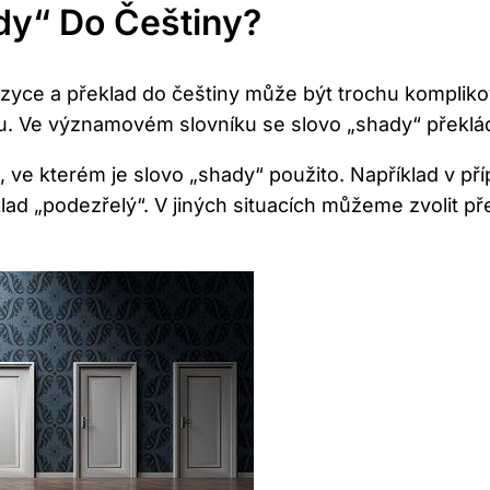
dy“ Do Češtiny?
azyce a překlad do češtiny může být trochu kompliko
u. Ve významovém slovníku se slovo „shady“ překládá
, ve kterém je slovo „shady“ použito. Například v p
d „podezřelý“. V jiných situacích můžeme zvolit pře