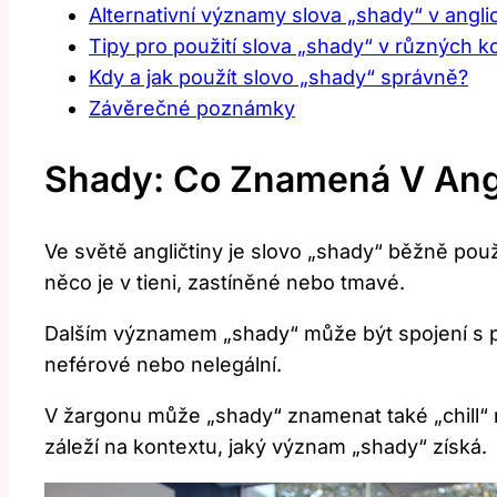
Alternativní významy slova „shady“ v angl
Tipy pro použití slova „shady“ v různých 
Kdy a jak použít slovo „shady“ správně?
Závěrečné poznámky
Shady: Co Znamená V Ang
Ve světě angličtiny je slovo „shady“ běžně pou
něco je v tieni, zastíněné nebo tmavé.
Dalším významem „shady“ může být spojení s 
neférové nebo nelegální.
V žargonu může „shady“ znamenat také „chill“ ne
záleží na kontextu, jaký význam „shady“ získá.