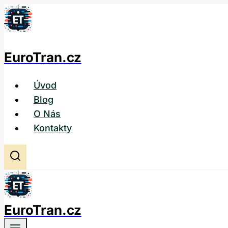
Přeskočit
na
obsah
EuroTran.cz
Úvod
Blog
O Nás
Kontakty
EuroTran.cz