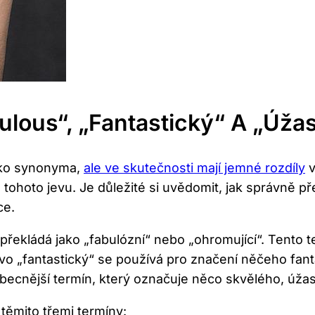
ulous“, „fantastický“ A „úža
jako synonyma,
ale ve skutečnosti mají jemné rozdíly
v
tohoto jevu. Je důležité si uvědomit, jak správně př
ce.
překládá jako „fabulózní“ nebo „ohromující“. Tento 
ovo „fantastický“ se používá pro značení něčeho fa
obecnější termín, který označuje něco skvělého, úž
 těmito třemi termíny: