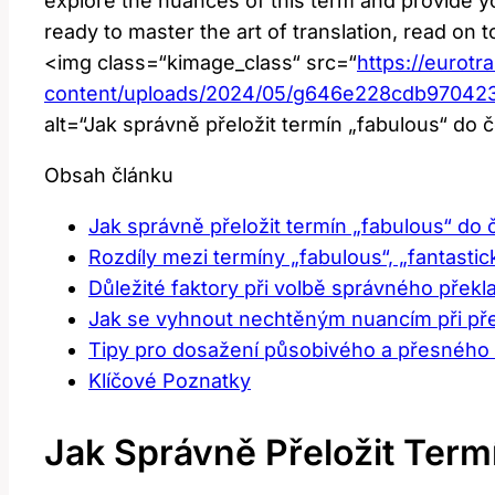
explore the nuances of this term and provide y
ready to master the art of translation, read on 
<img class=“kimage_class“ src=“
https://eurotr
content/uploads/2024/05/g646e228cdb9704
alt=“Jak správně přeložit termín „fabulous“ do 
Obsah článku
Jak správně přeložit termín „fabulous“ do 
Rozdíly mezi termíny „fabulous“, „fantasti
Důležité faktory při volbě správného překl
Jak se vyhnout nechtěným nuancím při pře
Tipy pro dosažení působivého a přesného 
Klíčové Poznatky
Jak Správně Přeložit Term