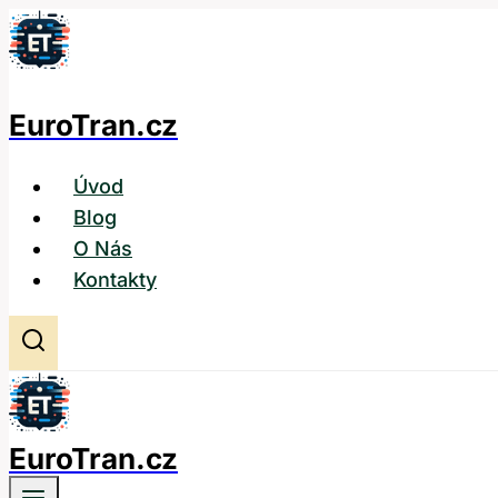
Přeskočit
na
obsah
EuroTran.cz
Úvod
Blog
O Nás
Kontakty
EuroTran.cz