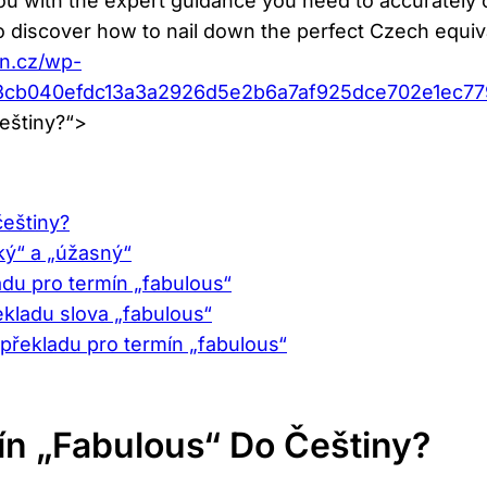
ou with the expert guidance you need to accurately c
to discover how to nail down the perfect Czech equiv
an.cz/wp-
23cb040efdc13a3a2926d5e2b6a7af925dce702e1ec7
češtiny?“>
češtiny?
cký“ a „úžasný“
adu pro termín „fabulous“
kladu slova „fabulous“
překladu pro termín „fabulous“
ín „fabulous“ Do Češtiny?