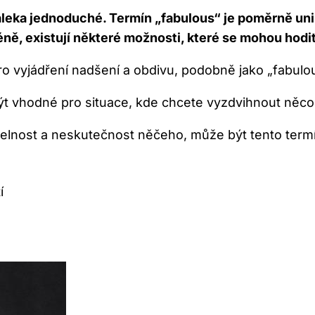
leka jednoduché. Termín „fabulous“ je poměrně uni
ně, existují některé možnosti, které se mohou hodit
o vyjádření nadšení a obdivu, podobně jako „fabulou
ýt vhodné pro situace, kde chcete vyzdvihnout něc
elnost a neskutečnost něčeho, může být tento term
í