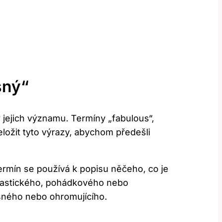
sný“
 jejich významu. Termíny „fabulous“,
eložit tyto výrazy, abychom předešli
termín se používá k popisu něčeho, co je
ntastického, pohádkového nebo
asného nebo ohromujícího.