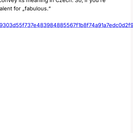
onvey its meaning in Czech. So, if you’re
alent for „fabulous.“
79303d55f737e483984885567f1b8f74a91a7edc0d2f