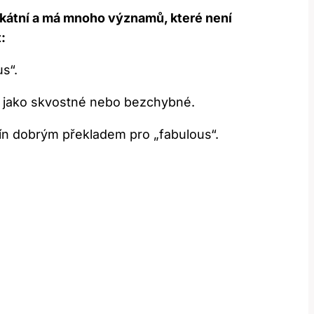
kátní a má mnoho významů, které není
:
s“.
o jako skvostné nebo bezchybné.
ín dobrým překladem pro „fabulous“.