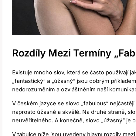
Rozdíly Mezi Termíny „fab
Existuje mnoho slov, která se často používají 
„fantastický“ a „úžasný“ jsou dobrým příkladem 
nedorozuměním a ozvláštněním naší komunika
V českém jazyce se slovo „fabulous“ nejčastěji 
naprosto úžasné a skvělé. Na druhé straně, sl
neuvěřitelného. A konečně, slovo „úžasný“ je 
V tabulce níže jsou uvedeny hlavní rozdíly mezi