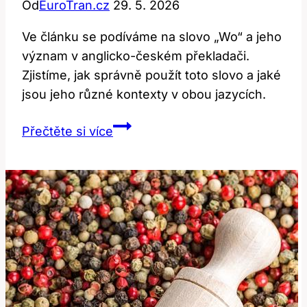
Od
EuroTran.cz
29. 5. 2026
Ve článku se podíváme na slovo „Wo“ a jeho
význam v anglicko-českém překladači.
Zjistíme, jak správně použít toto slovo a jaké
jsou jeho různé kontexty v obou jazycích.
Co
Přečtěte si více
Znamená
‚Wo‘?
Vysvětlení
v
Anglicko-
Českém
Překladači