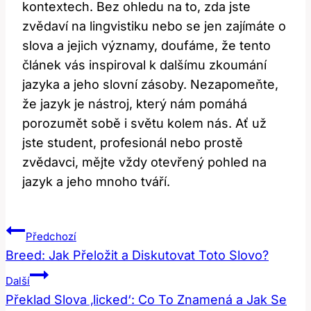
kontextech. Bez ohledu na to, zda jste
zvědaví na lingvistiku nebo se jen zajímáte o
slova a jejich významy, doufáme, že tento
článek vás inspiroval k dalšímu zkoumání
jazyka a jeho slovní zásoby. Nezapomeňte,
že jazyk je nástroj, který nám pomáhá
porozumět sobě i světu kolem nás. Ať už
jste student, profesionál nebo prostě
zvědavci, mějte vždy otevřený pohled na
jazyk a jeho mnoho tváří.
Navigace
Předchozí
Pro
Breed: Jak Přeložit a Diskutovat Toto Slovo?
Příspěvek
Další
Překlad Slova ‚licked‘: Co To Znamená a Jak Se