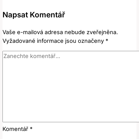
Používat
Napsat Komentář
Tento
Anglický
Vaše e-mailová adresa nebude zveřejněna.
Výraz?
Vyžadované informace jsou označeny
*
Komentář
*