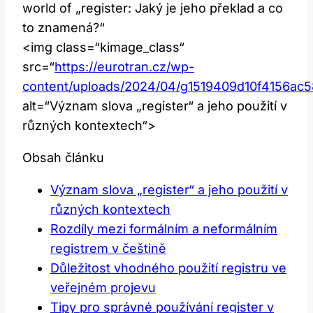
world of „register: Jaký je jeho překlad a co
to znamená?“
<img class=“kimage_class“
src=“
https://eurotran.cz/wp-
content/uploads/2024/04/g1519409d10f4156
alt=“Význam slova „register“ a jeho použití v
různých kontextech“>
Obsah článku
Význam slova „register“ a jeho použití v
různých kontextech
Rozdíly mezi formálním a neformálním
registrem v češtině
Důležitost vhodného použití registru ve
veřejném projevu
Tipy pro správné používání register v