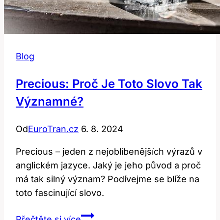
Blog
Precious: Proč Je Toto Slovo Tak
Významné?
Od
EuroTran.cz
6. 8. 2024
Precious – jeden z nejoblíbenějších výrazů v
anglickém jazyce. Jaký je jeho původ a proč
má tak silný význam? Podívejme se blíže na
toto fascinující slovo.
Precious:
Přečtěte si více