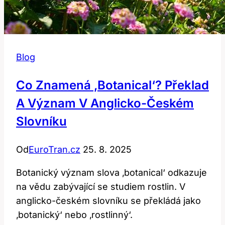
Blog
Co Znamená ‚botanical‘? Překlad
A Význam V Anglicko-Českém
Slovníku
Od
EuroTran.cz
25. 8. 2025
Botanický význam slova ‚botanical‘ odkazuje
na vědu zabývající se studiem rostlin. V
anglicko-českém slovníku se překládá jako
‚botanický‘ nebo ‚rostlinný‘.