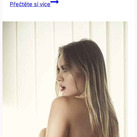
In
Přečtěte si více
Power:
Překlad
a
Význam
U
Moci
v
Anglicko-
Českém
Slovníku