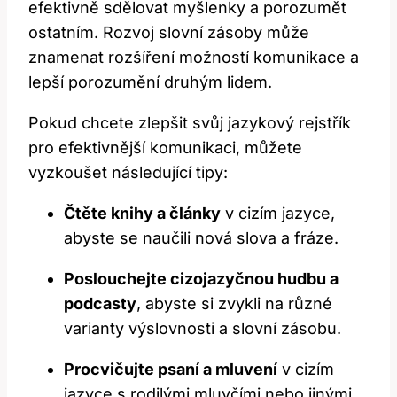
efektivně sdělovat myšlenky a porozumět
ostatním. Rozvoj slovní zásoby může
znamenat rozšíření možností komunikace a
lepší porozumění druhým lidem.
Pokud chcete zlepšit svůj jazykový rejstřík
pro efektivnější komunikaci, můžete
vyzkoušet následující tipy:
Čtěte knihy a články
v cizím jazyce,
abyste se naučili nová slova a fráze.
Poslouchejte cizojazyčnou hudbu a
podcasty
, abyste si zvykli na různé
varianty výslovnosti a slovní zásobu.
Procvičujte psaní a mluvení
v cizím
jazyce s rodilými mluvčími nebo jinými