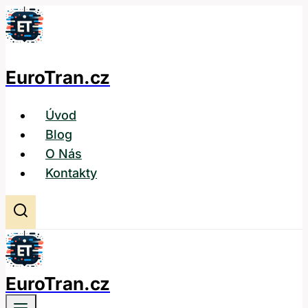
Přeskočit
na
obsah
EuroTran.cz
Úvod
Blog
O Nás
Kontakty
EuroTran.cz