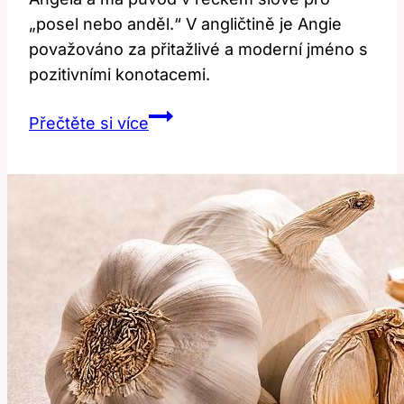
„posel nebo anděl.“ V angličtině je Angie
považováno za přitažlivé a moderní jméno s
pozitivními konotacemi.
Angie:
Přečtěte si více
Jaký
je
význam
tohoto
jména
v
angličtině?