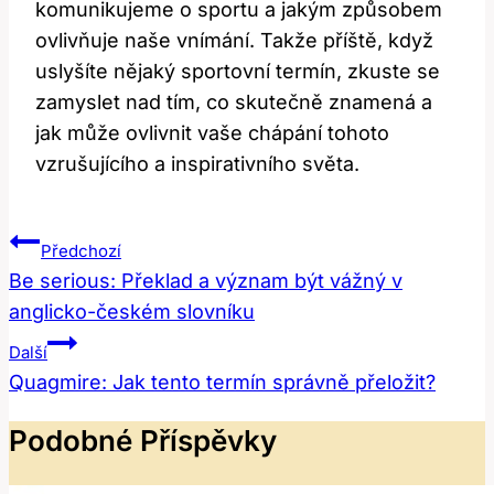
komunikujeme o sportu a jakým způsobem
ovlivňuje naše vnímání. Takže příště, když
uslyšíte nějaký sportovní termín, zkuste se
zamyslet nad tím, co skutečně znamená a
jak může ovlivnit vaše chápání tohoto
vzrušujícího a inspirativního světa.
Navigace
Předchozí
Pro
Be serious: Překlad a význam být vážný v
anglicko-českém slovníku
Příspěvek
Další
Quagmire: Jak tento termín správně přeložit?
Podobné Příspěvky