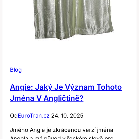
Blog
Angie: Jaký Je Význam Tohoto
Jména V Angličtině?
Od
EuroTran.cz
24. 10. 2025
Jméno Angie je zkrácenou verzí jména
Angela a má původ v řeckém slově pro