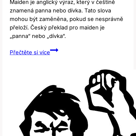
Maiden je anglický výraz, který v češtině
znamená panna nebo dívka. Tato slova
mohou být zaměněna, pokud se nesprávně
přeloží. Český překlad pro maiden je
„panna“ nebo „dívka“.
Maiden:
Přečtěte si více
Co
to
Znamená?
Anglicko-
Český
Překlad