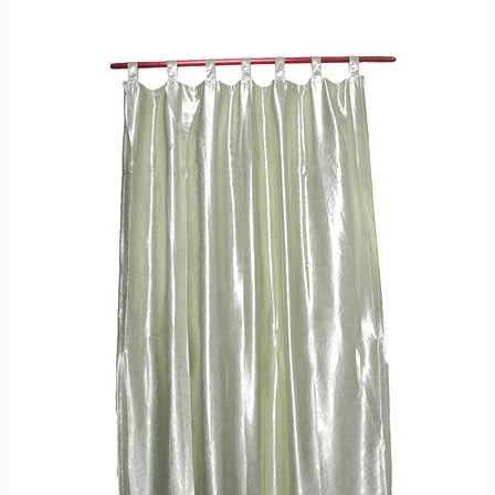
Přeložit
a
Používat
v
Češtině