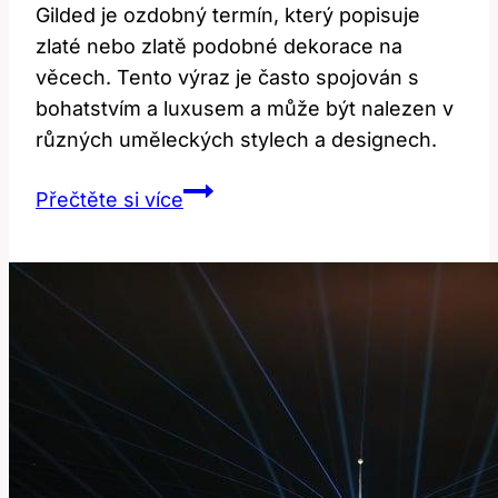
Gilded je ozdobný termín, který popisuje
zlaté nebo zlatě podobné dekorace na
věcech. Tento výraz je často spojován s
bohatstvím a luxusem a může být nalezen v
různých uměleckých stylech a designech.
Gilded:
Přečtěte si více
Jaký
Je
Význam
Této
Dekorativní
Slova?