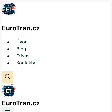
Přeskočit
na
obsah
EuroTran.cz
Úvod
Blog
O Nás
Kontakty
EuroTran.cz