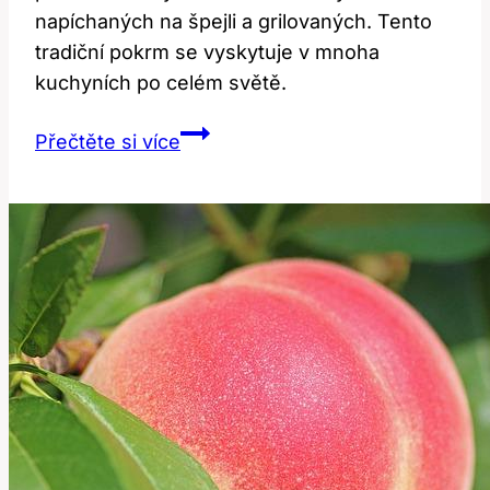
napíchaných na špejli a grilovaných. Tento
tradiční pokrm se vyskytuje v mnoha
kuchyních po celém světě.
Kabob:
Přečtěte si více
Co
tento
kulinářský
termín
znamená?