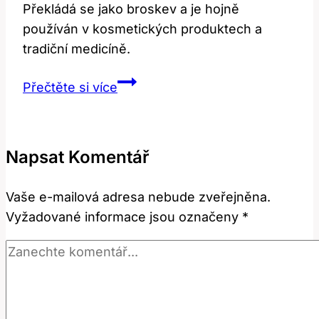
Překládá se jako broskev a je hojně
používán v kosmetických produktech a
tradiční medicíně.
Peach:
Přečtěte si více
Nejen
Broskev!
Překlad
Napsat Komentář
a
Botanické
Vaše e-mailová adresa nebude zveřejněna.
Použití!
Vyžadované informace jsou označeny
*