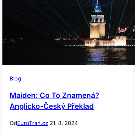
Blog
Maiden: Co To Znamená?
Anglicko-Český Překlad
Od
EuroTran.cz
21. 8. 2024