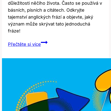
důležitosti něčího života. Často se používá v
básních, písních a citátech. Odkryjte
tajemství anglických frází a objevte, jaký
význam může skrývat tato jednoduchá
fráze!
Co
Přečtěte si více
znamená
‚my
life‘?
Odkryjte
tajemství
anglických
frází!