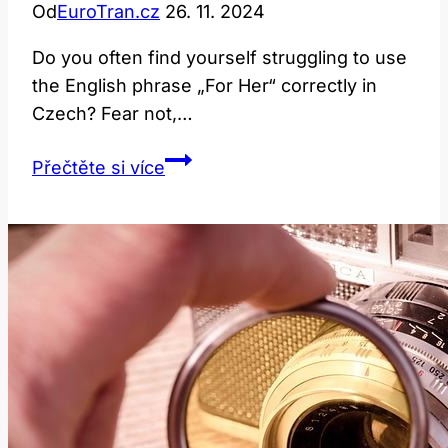
Od
EuroTran.cz
26. 11. 2024
Do you often find yourself struggling to use
the English phrase „For Her“ correctly in
Czech? Fear not,…
For
Přečtěte si více
her:
Jak
správně
používat
tuto
anglickou
frázi?