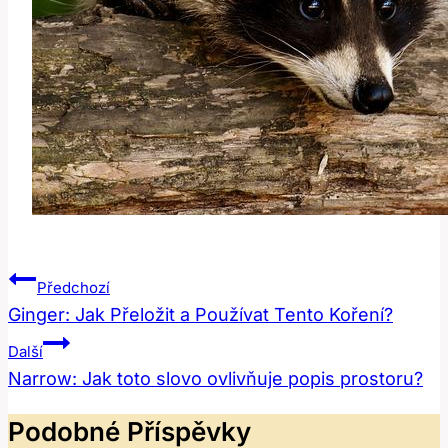
Navigace
Předchozí
Pro
Ginger: Jak Přeložit a Používat Tento Koření?
Příspěvek
Další
Narrow: Jak toto slovo ovlivňuje popis prostoru?
Podobné Příspěvky