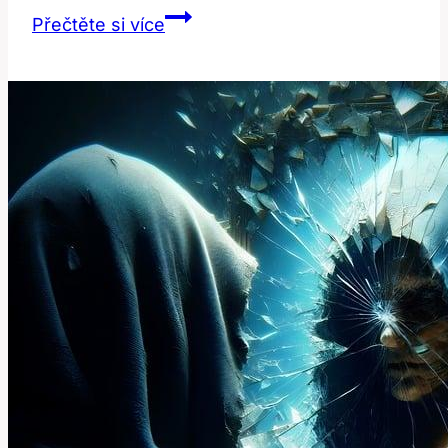
Red
Přečtěte si více
Currant:
Překlad
a
Význam
Červeného
Rybízu
v
Anglicko-
Českém
Slovníku