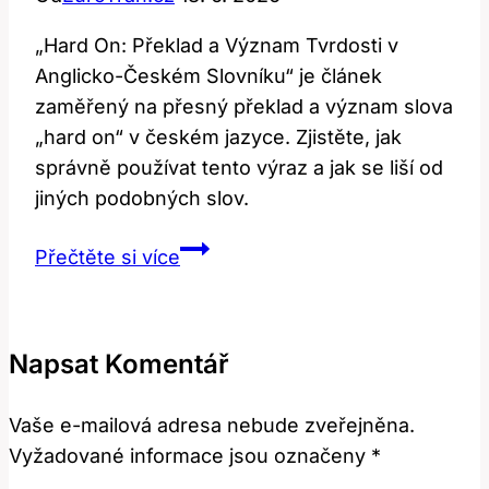
„Hard On: Překlad a Význam Tvrdosti v
Anglicko-Českém Slovníku“ je článek
zaměřený na přesný překlad a význam slova
„hard on“ v českém jazyce. Zjistěte, jak
správně používat tento výraz a jak se liší od
jiných podobných slov.
Hard
Přečtěte si více
on:
Překlad
a
Napsat Komentář
význam
tvrdosti
Vaše e-mailová adresa nebude zveřejněna.
v
Vyžadované informace jsou označeny
*
anglicko-