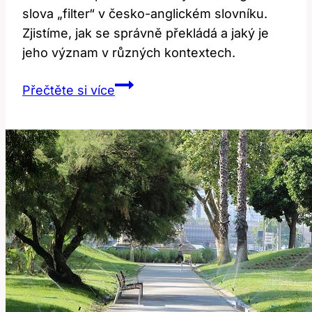
slova „filter“ v česko-anglickém slovníku.
Zjistíme, jak se správně překládá a jaký je
jeho význam v různých kontextech.
Filtr:
Přečtěte si více
Co
Znamená
‚filter‘
v
Anglicko-
Českém
Slovníku?