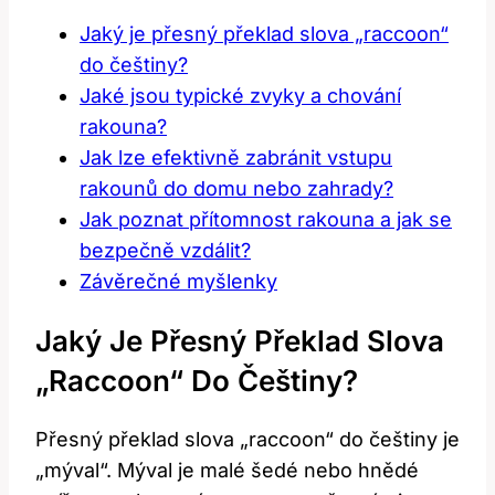
Jaký je přesný překlad slova „raccoon“
do češtiny?
Jaké jsou typické zvyky a chování
rakouna?
Jak lze efektivně zabránit vstupu
rakounů do domu nebo zahrady?
Jak poznat přítomnost rakouna a jak se
bezpečně vzdálit?
Závěrečné myšlenky
Jaký Je Přesný Překlad Slova
„raccoon“ Do Češtiny?
Přesný překlad slova „raccoon“ do češtiny je
„mýval“. Mýval je malé šedé nebo hnědé