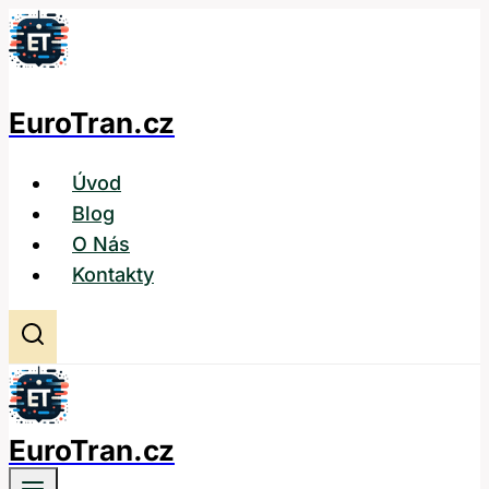
Přeskočit
na
obsah
EuroTran.cz
Úvod
Blog
O Nás
Kontakty
EuroTran.cz