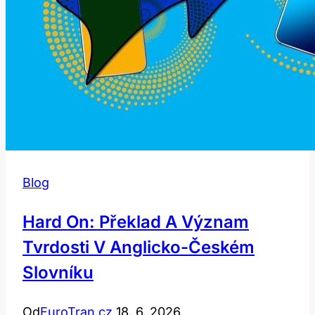
Blog
Hard On: Překlad A Význam
Tvrdosti V Anglicko-Českém
Slovníku
Od
EuroTran.cz
18. 6. 2026