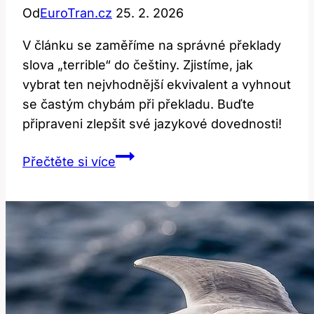
Od
EuroTran.cz
25. 2. 2026
V článku se zaměříme na správné překlady
slova „terrible“ do češtiny. Zjistíme, jak
vybrat ten nejvhodnější ekvivalent a vyhnout
se častým chybám při překladu. Buďte
připraveni zlepšit své jazykové dovednosti!
Terrible:
Přečtěte si více
Jak
Správně
Přeložit
Tento
Termín?