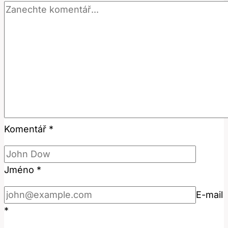
českém
slovníku
Komentář
*
Jméno
*
E-mail
*