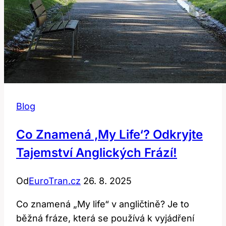
Blog
Co Znamená ‚my Life‘? Odkryjte
Tajemství Anglických Frází!
Od
EuroTran.cz
26. 8. 2025
Co znamená „My life“ v angličtině? Je to
běžná fráze, která se používá k vyjádření