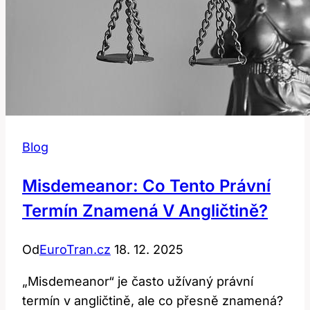
Blog
Misdemeanor: Co Tento Právní
Termín Znamená V Angličtině?
Od
EuroTran.cz
18. 12. 2025
„Misdemeanor“ je často užívaný právní
termín v angličtině, ale co přesně znamená?