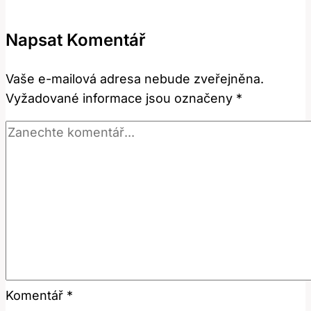
Správně
Používat
Napsat Komentář
Tento
Anglický
Vaše e-mailová adresa nebude zveřejněna.
Výraz?
Vyžadované informace jsou označeny
*
Komentář
*