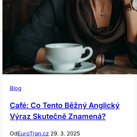
Blog
Café: Co Tento Běžný Anglický
Výraz Skutečně Znamená?
Od
EuroTran.cz
29. 3. 2025