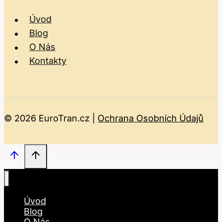
Úvod
Blog
O Nás
Kontakty
© 2026 EuroTran.cz |
Ochrana Osobních Údajů
Úvod
Blog
O Nás