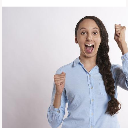
Správně
Používat
Tento
Termín
v
Angličtině?