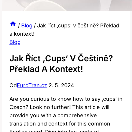
/
Blog
/
Jak říct ‚cups‘ v češtině? Překlad
a kontext!
Blog
Jak Říct ‚cups‘ V Češtině?
Překlad A Kontext!
Od
EuroTran.cz
2. 5. 2024
Are you curious to know how to say ‚cups‘ in
Czech? Look no further! This article will
provide you with a comprehensive
translation and context for this common
English word. Dive into the world of