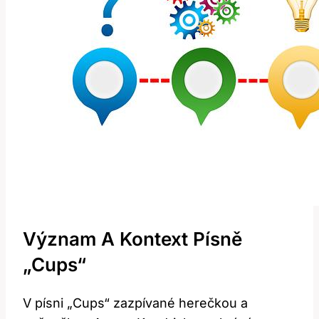
Význam A Kontext Písně
„Cups“
V písni „Cups“ zazpívané herečkou a