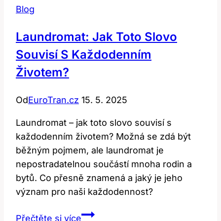
Blog
Laundromat: Jak Toto Slovo
Souvisí S Každodenním
Životem?
Od
EuroTran.cz
15. 5. 2025
Laundromat – jak toto slovo souvisí s
každodenním životem? Možná se zdá být
běžným pojmem, ale laundromat je
nepostradatelnou součástí mnoha rodin a
bytů. Co přesně znamená a jaký je jeho
význam pro naši každodennost?
Laundromat:
Přečtěte si více