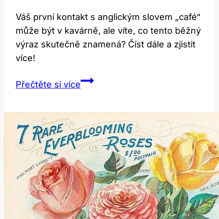
Váš první kontakt s anglickým slovem „café“
může být v kavárně, ale víte, co tento běžný
výraz skutečně znamená? Číst dále a zjistit
více!
Café:
Přečtěte si více
Co
tento
běžný
anglický
výraz
skutečně
znamená?