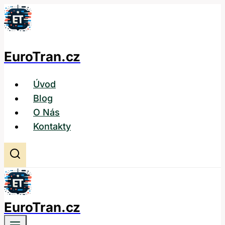
Přeskočit
na
obsah
EuroTran.cz
Úvod
Blog
O Nás
Kontakty
EuroTran.cz