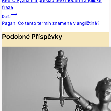
Pro
Reels: Význam a překlad této moderní anglické
fráze
Příspěvek
Další
Pagan: Co tento termín znamená v angličtině?
Podobné Příspěvky