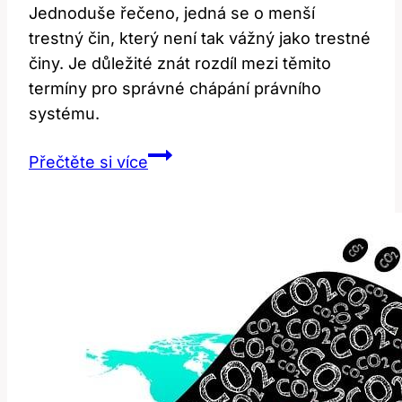
Jednoduše řečeno, jedná se o menší
trestný čin, který není tak vážný jako trestné
činy. Je důležité znát rozdíl mezi těmito
termíny pro správné chápání právního
systému.
Misdemeanor:
Přečtěte si více
Co
Tento
Právní
Termín
Znamená
v
Angličtině?