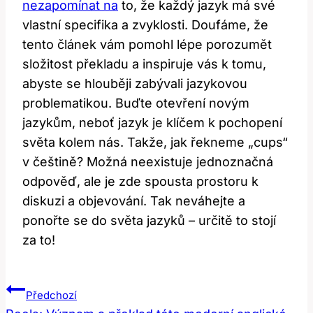
nezapomínat na
to, že každý jazyk má své
vlastní specifika a zvyklosti. Doufáme, že
tento článek vám pomohl lépe porozumět
složitost překladu a inspiruje vás k tomu,
abyste se hlouběji zabývali jazykovou
problematikou. Buďte otevření novým
jazykům, neboť jazyk je klíčem k pochopení
světa kolem nás. Takže, jak řekneme „cups“
v češtině? Možná neexistuje jednoznačná
odpověď, ale je zde spousta prostoru k
diskuzi a objevování. Tak neváhejte a
ponořte se do světa jazyků – určitě to stojí
za to!
Navigace
Předchozí