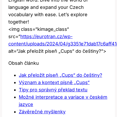
language and expand your Czech
vocabulary with ease. Let’s explore
together!
<img class=“kimage_class“
src=“
https://eurotran.cz/wp-
content/uploads/2024/04/g3351e71dab17c6aff
alt=“Jak přeložit píseň „Cups“ do češtiny?“>
Obsah článku
Jak přeložit píseň „Cups“ do češtiny?
Význam a kontext písně „Cups“
Tipy pro správný překlad textu
Možné interpretace a variace v českém
jazyce
Závěrečné myšlenky