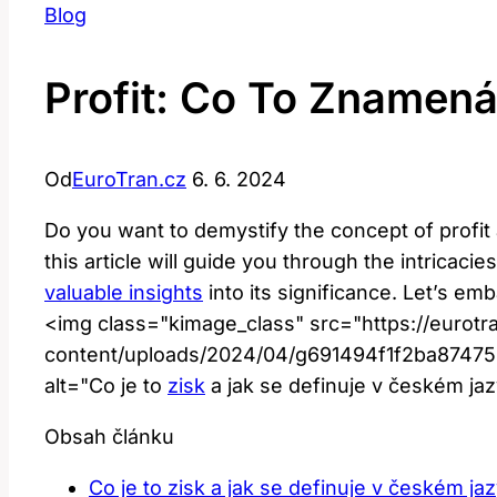
Blog
Profit: Co To Znamená
Od
EuroTran.cz
6. 6. 2024
Do you want to demystify the concept of profit 
this article will guide you through the intricaci
valuable insights
into its significance. Let’s em
<img class="kimage_class" src="https://eurotr
content/uploads/2024/04/g691494f1f2ba874
alt="Co je to
zisk
a jak se definuje v českém ja
Obsah článku
Co je to zisk a jak se definuje v českém ja