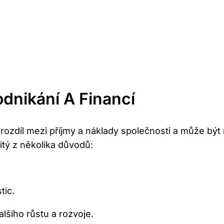
dnikání A Financí
e rozdíl mezi příjmy a náklady společnosti a může bý
žitý z několika důvodů:
tic.
lšího růstu a rozvoje.