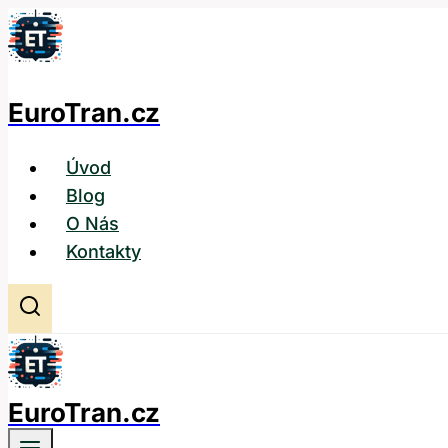
Přeskočit
na
obsah
EuroTran.cz
Úvod
Blog
O Nás
Kontakty
EuroTran.cz