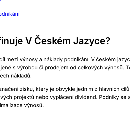
odnikání
efinuje V Českém Jazyce?
díl mezi výnosy a náklady podnikání. V českém jazyce
jené s výrobou či prodejem od celkových výnosů. Ted
šech nákladů.
načení zisku, který je obvykle jedním z hlavních cíl
nových projektů nebo vyplácení dividend. Podniky se 
timalizace výnosů.