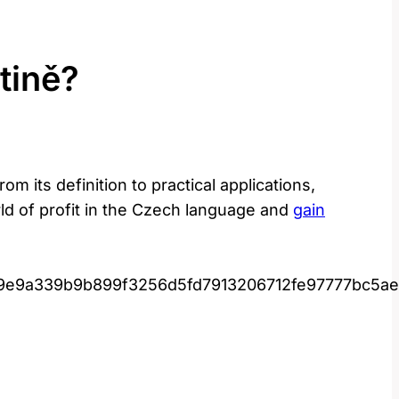
tině?
 its definition to practical applications,
orld of profit in the Czech language and
gain
e9e9a339b9b899f3256d5fd7913206712fe97777bc5ae