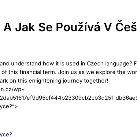
 A Jak Se Používá V Češ
and understand how it is used in Czech language? From
es of this financial term. Join us as we explore the w
bark on this enlightening journey together!
an.cz/wp-
752dab51617ef9d95cf444b23309cb2cb3d2511db36a
zyce?“>
zyce?