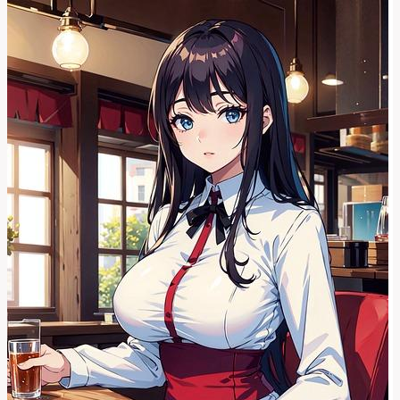
Termín
Říká
o
Globalizaci?