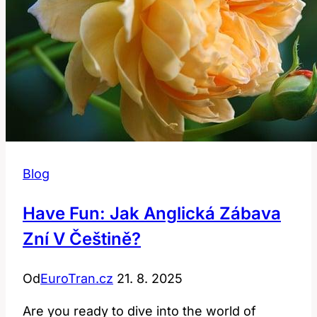
Blog
Have Fun: Jak Anglická Zábava
Zní V Češtině?
Od
EuroTran.cz
21. 8. 2025
Are ⁤you ready ​to dive into the ⁢world of