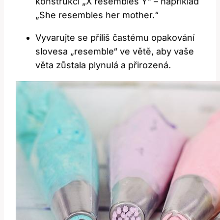
konstrukci „X resembles Y“ – například
„She resembles her mother.“
Vyvarujte se příliš častému opakování
slovesa „resemble“ ve větě, aby vaše
věta zůstala plynulá a přirozená.