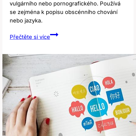
vulgárního nebo pornografického. Používá
se zejména k popisu obscénního chování
nebo jazyka.
Lewd:
Přečtěte si více
Co
to
znamená
a
jak
se
používá?