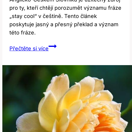
pro ty, kteří chtějí porozumět významu fráze
„stay cool“ v češtině. Tento článek
poskytuje jasný a přesný překlad a význam
této fráze.
Stay
Přečtěte si více
cool:
Překlad
a
význam
zůstat
klidný
v
anglicko-
českém
slovníku