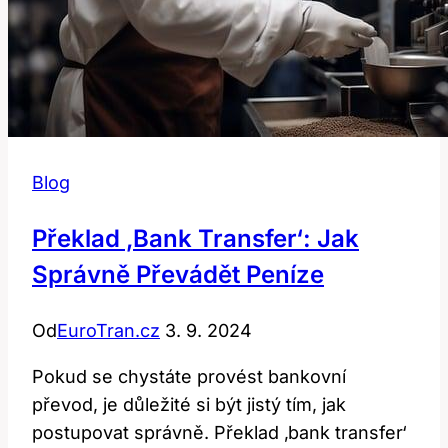
Blog
Překlad ‚bank Transfer‘: Jak
Správně Převádět Peníze
Od
EuroTran.cz
3. 9. 2024
Pokud se chystáte provést bankovní
převod, je důležité si být jistý tím, jak
postupovat správně. Překlad ‚bank transfer‘