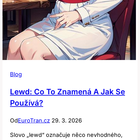
Blog
Lewd: Co To Znamená A Jak Se
Používá?
Od
EuroTran.cz
29. 3. 2026
Slovo „lewd“ označuje něco nevhodného,