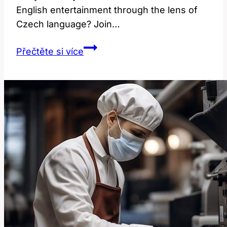
English ​entertainment ‍through the lens of
Czech language? ⁣Join…
Have
Přečtěte si více
Fun:
Jak
Anglická
Zábava
Zní
v
Češtině?