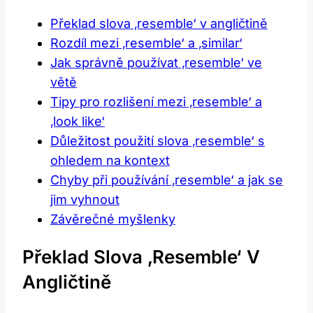
Překlad slova ‚resemble‘ v angličtině
Rozdíl mezi ‚resemble‘ a ‚similar‘
Jak správně používat ‚resemble‘ ve
větě
Tipy pro rozlišení mezi ‚resemble‘ a
‚look like‘
Důležitost použití slova ‚resemble‘ s
ohledem na kontext
Chyby při používání ‚resemble‘ a jak se
jim vyhnout
Závěrečné myšlenky
Překlad Slova ‚resemble‘ V
Angličtině