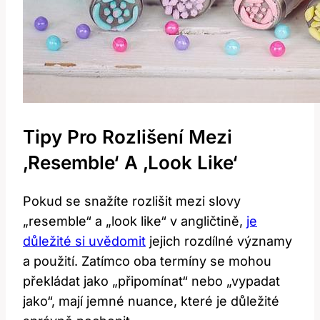
Tipy Pro Rozlišení Mezi
‚resemble‘ A ‚look Like‘
Pokud se snažíte rozlišit mezi slovy
„resemble“ a „look like“ v angličtině,
je
důležité si uvědomit
jejich rozdílné významy
a použití. Zatímco oba termíny se mohou
překládat jako „připomínat“ nebo „vypadat
jako“, mají jemné nuance, které je důležité