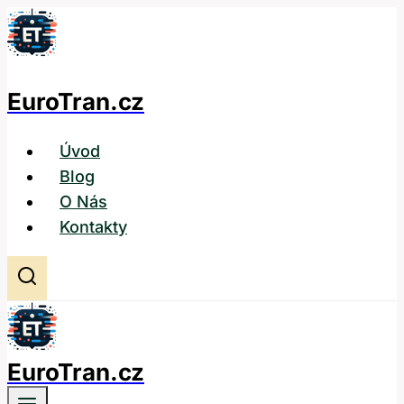
Přeskočit
na
obsah
EuroTran.cz
Úvod
Blog
O Nás
Kontakty
EuroTran.cz