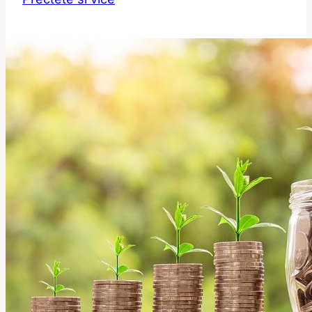
Parlor:
Jak
Správně
Přeložit
Tento
Výraz?
Anglicko-
Český
Slovník