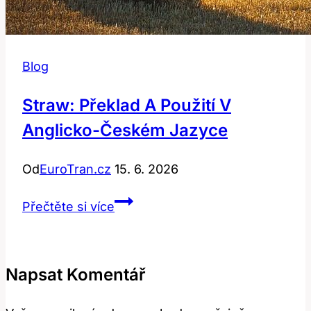
Blog
Straw: Překlad A Použití V
Anglicko-Českém Jazyce
Od
EuroTran.cz
15. 6. 2026
Straw:
Přečtěte si více
Překlad
a
použití
Napsat Komentář
v
anglicko-