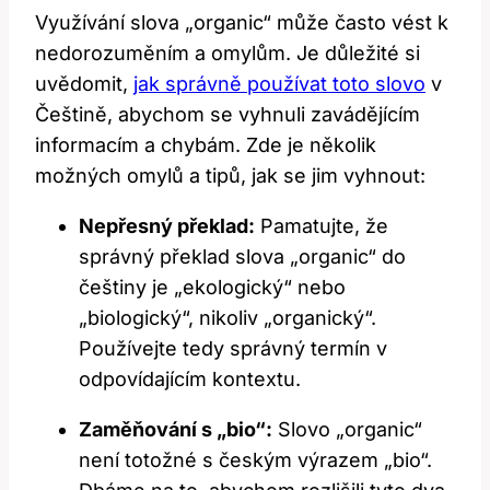
Využívání slova „organic“ může často vést k
nedorozuměním a omylům. Je důležité si
uvědomit,
jak správně používat toto slovo
v
Češtině, abychom se vyhnuli zavádějícím
informacím a chybám. Zde je několik
možných omylů a tipů, jak se jim vyhnout:
Nepřesný překlad:
Pamatujte, že
správný překlad slova „organic“ do
češtiny je „ekologický“ nebo
„biologický“, nikoliv „organický“.
Používejte tedy správný termín v
odpovídajícím kontextu.
Zaměňování s „bio“:
Slovo „organic“
není totožné s českým výrazem „bio“.