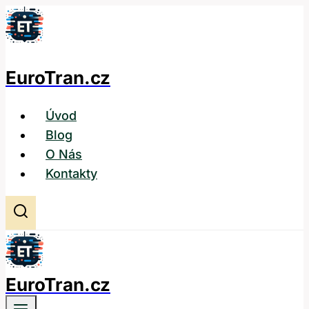
Přeskočit
na
obsah
EuroTran.cz
Úvod
Blog
O Nás
Kontakty
EuroTran.cz