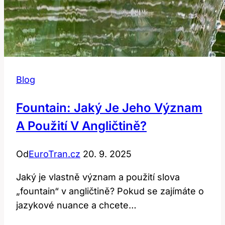
Blog
Fountain: Jaký Je Jeho Význam
A Použití V Angličtině?
Od
EuroTran.cz
20. 9. 2025
Jaký je vlastně význam a použití slova
„fountain“ v angličtině? Pokud se zajímáte o
jazykové nuance a chcete…