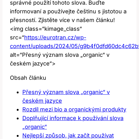
správné použití tohoto slova. Buďte
informovaní a používejte češtinu s jistotou a
přesností. Zjistěte více v našem článku!
<img class=“kimage_class“
src=“
https://eurotran.cz/wp-
content/uploads/2024/05/g9b4f0dfd60dc4c6
alt=“Přesný význam slova „organic“ v
českém jazyce“>
Obsah článku
Přesný význam slova „organic“ v
českém jazyce
Rozdíl mezi bio a organickými produkty
Doplňující informace k používání slova
„organic“
Nejlepší způsob, jak začít používat