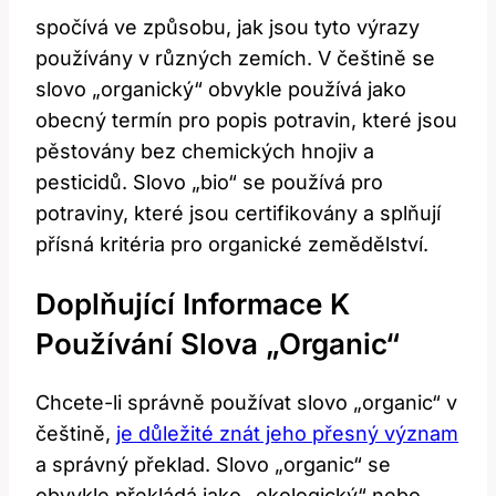
spočívá ve způsobu, jak jsou tyto výrazy
používány v různých zemích. V češtině se
slovo „organický“ obvykle používá jako
obecný termín pro popis potravin, které jsou
pěstovány bez chemických hnojiv a
pesticidů. Slovo „bio“ se používá pro
potraviny, které jsou certifikovány a splňují
přísná kritéria pro organické zemědělství.
Doplňující Informace K
Používání Slova „organic“
Chcete-li správně používat slovo „organic“ v
češtině,
je důležité znát jeho přesný význam
a správný překlad. Slovo „organic“ se
obvykle překládá jako „ekologický“ nebo