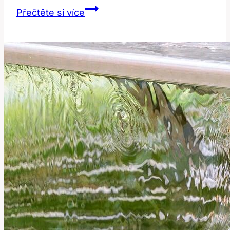
Saved:
Přečtěte si více
Co
tento
výraz
skutečně
znamená?