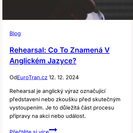
Blog
Rehearsal: Co To Znamená V
Anglickém Jazyce?
Od
EuroTran.cz
12. 12. 2024
Rehearsal je anglický výraz označující
představení nebo zkoušku před skutečným
vystoupením. Je to důležitá část procesu
přípravy na akci nebo událost.
Rehearsal:
Přečtěte si více