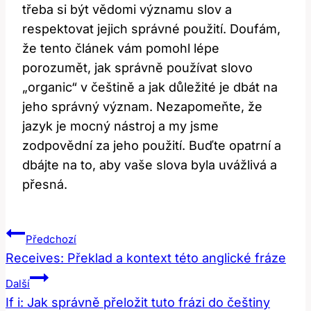
třeba si být vědomi významu slov a
respektovat jejich správné použití. Doufám,
že tento článek vám pomohl lépe
porozumět, jak správně používat slovo
„organic“ v češtině a jak důležité je dbát na
jeho správný význam. Nezapomeňte, že
jazyk je mocný nástroj a my jsme
zodpovědní za jeho použití. Buďte opatrní a
dbájte na to, aby vaše slova byla uvážlivá a
přesná.
Navigace
Předchozí
Pro
Receives: Překlad a kontext této anglické fráze
Příspěvek
Další
If i: Jak správně přeložit tuto frázi do češtiny