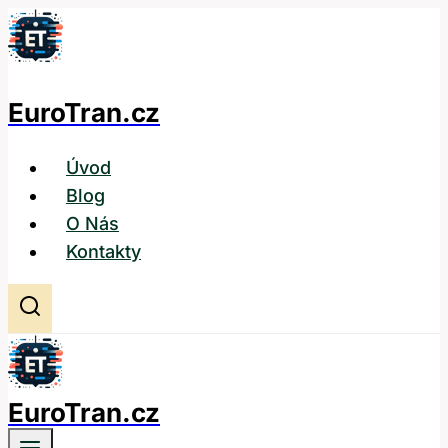
Přeskočit
na
obsah
EuroTran.cz
Úvod
Blog
O Nás
Kontakty
EuroTran.cz