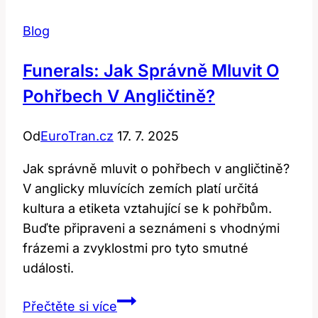
Blog
Funerals: Jak Správně Mluvit O
Pohřbech V Angličtině?
Od
EuroTran.cz
17. 7. 2025
Jak správně mluvit o pohřbech v angličtině?
V anglicky mluvících zemích platí určitá
kultura a etiketa vztahující se k pohřbům.
Buďte připraveni a seznámeni s vhodnými
frázemi a zvyklostmi pro tyto smutné
události.
Funerals:
Přečtěte si více