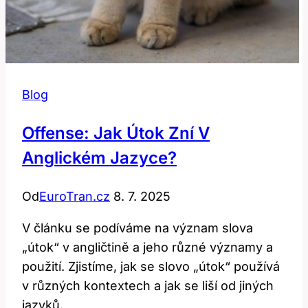
Blog
Offense: Jak Útok Zní V
Anglickém Jazyce?
Od
EuroTran.cz
8. 7. 2025
V článku se podíváme na význam slova
„útok“ v angličtině a jeho různé významy a
použití. Zjistíme, jak se slovo „útok“ používá
v různých kontextech a jak se liší od jiných
jazyků.