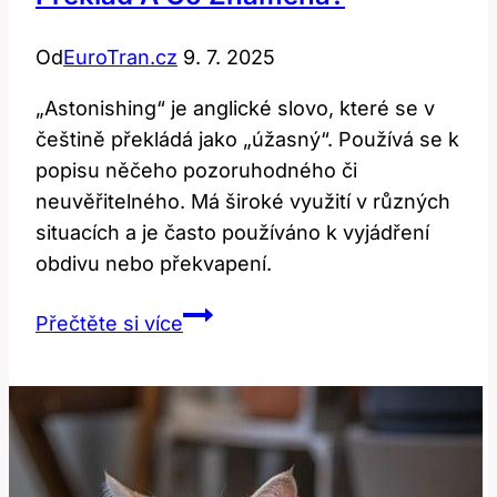
Od
EuroTran.cz
9. 7. 2025
„Astonishing“ je anglické slovo, které se v
češtině překládá jako „úžasný“. Používá se k
popisu něčeho pozoruhodného či
neuvěřitelného. Má široké využití v různých
situacích a je často používáno k vyjádření
obdivu nebo překvapení.
Astonishing:
Přečtěte si více
Jaký
je
jeho
překlad
a