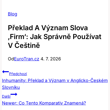
Blog
Překlad A Význam Slova
‚firm‘: Jak Správně Používat
V Češtině
Od
EuroTran.cz
4. 7. 2026
Navigace
Předchozí
Pro
Inhumanity: Překlad a Význam v Anglicko-Českém
Slovníku
Příspěvek
Další
Newer: Co Tento Komparativ Znamená?