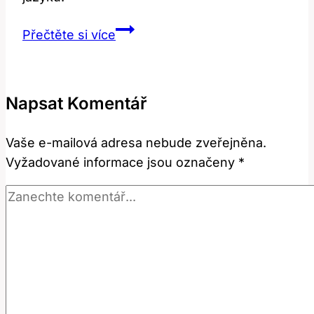
Offense:
Přečtěte si více
Jak
Útok
Zní
Napsat Komentář
v
Anglickém
Vaše e-mailová adresa nebude zveřejněna.
Jazyce?
Vyžadované informace jsou označeny
*