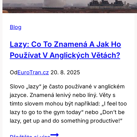
Blog
Lazy: Co To Znamená A Jak Ho
Používat V Anglických Větách?
Od
EuroTran.cz
20. 8. 2025
Slovo „lazy“ je často používané v anglickém
jazyce. Znamená lenivý nebo líný. Věty s
tímto slovem mohou být například: „I feel too
lazy to go to the gym today“ nebo „Don’t be
lazy, get up and do something productive!“
Lazy: