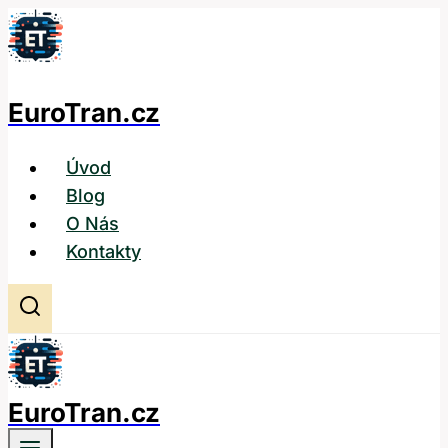
Přeskočit
na
obsah
EuroTran.cz
Úvod
Blog
O Nás
Kontakty
EuroTran.cz