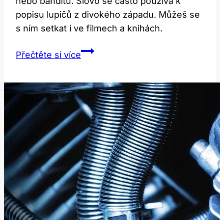
nebo banditu. Slovo se často používá k
popisu lupičů z divokého západu. Můžeš se
s ním setkat i ve filmech a knihách.
Marauder:
Přečtěte si více
Co
skrývá
tento
anglický
výraz?