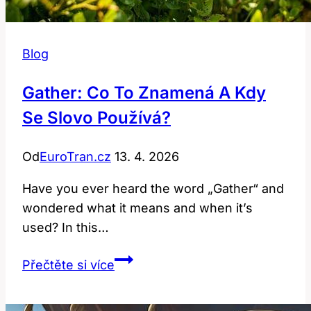
Blog
Gather: Co To Znamená A Kdy
Se Slovo Používá?
Od
EuroTran.cz
13. 4. 2026
Have you ever heard the word „Gather“ and
wondered what it means and when it’s
used? In this…
Gather:
Přečtěte si více
Co
to