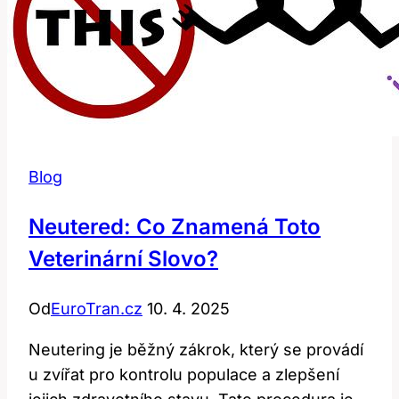
Blog
Neutered: Co Znamená Toto
Veterinární Slovo?
Od
EuroTran.cz
10. 4. 2025
Neutering je běžný zákrok, který se provádí
u zvířat pro kontrolu populace a zlepšení