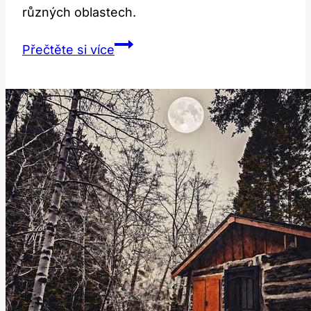
různých oblastech.
Hose:
Přečtěte si více
Od
zahradní
hadice
po
technický
výraz!