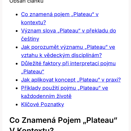
Obsah článku
Co ‍znamená pojem „Plateau“ v⁢
kontextu?
Význam slova „Plateau“ v překladu do
češtiny
Jak⁢ porozumět významu „Plateau“ ve
vztahu k vědeckým disciplínám?
Důležité faktory při interpretaci pojmu
„Plateau“
Jak aplikovat koncept „Plateau“ v praxi?
Příklady použití​ pojmu „Plateau“ ve
každodenním životě
Klíčové Poznatky
Co ‍znamená Pojem „Plateau“
V⁢ Kontextu?