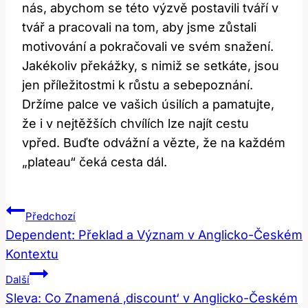
nás, abychom ‍se této ​výzvě postavili tváří v⁢
tvář a pracovali na tom, aby jsme zůstali
motivování a pokračovali ve svém snažení.
Jakékoliv překážky, s nimiž ​se⁤ setkáte, jsou
jen⁤ příležitostmi k růstu a sebepoznání.
Držíme palce ve vašich úsilích a pamatujte,
že i v nejtěžších chvílích lze najít‍ cestu
vpřed. Buďte odvážní a vězte, že na každém
„plateau“ čeká cesta dál.
Navigace
Předchozí
Pro
Dependent: Překlad a Význam v Anglicko-Českém
Kontextu
Příspěvek
Další
Sleva: Co Znamená ‚discount‘ v Anglicko-Českém