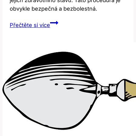
jejich zdravotního stavu. Tato procedura je
obvykle bezpečná a bezbolestná.
Neutered:
Přečtěte si více
Co
Znamená
Toto
Veterinární
Slovo?