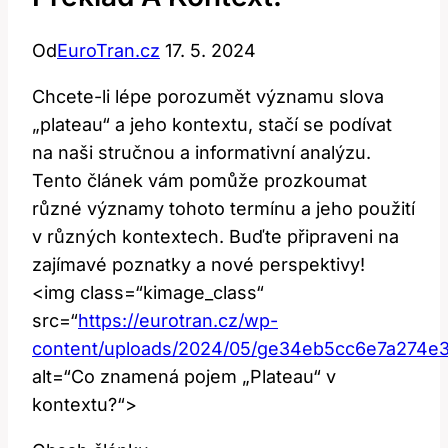
Od
EuroTran.cz
17. 5. 2024
Chcete-li lépe porozumět významu slova⁢
„plateau“ a jeho kontextu, stačí se podívat‍
na naši stručnou a informativní analýzu.
Tento článek vám pomůže prozkoumat
různé významy tohoto termínu a jeho použití
v různých kontextech. Buďte připraveni na
zajímavé poznatky a nové perspektivy!
<img ‍class=“kimage_class“
src=“
https://eurotran.cz/wp-
content/uploads/2024/05/ge34eb5cc6e7a274
alt=“Co znamená pojem „Plateau“ v
kontextu?“>