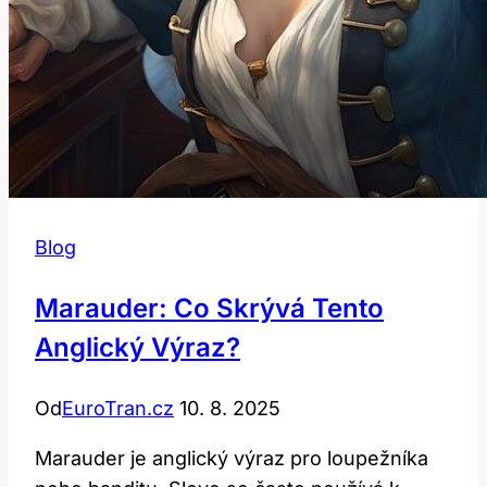
Blog
Marauder: Co Skrývá Tento
Anglický Výraz?
Od
EuroTran.cz
10. 8. 2025
Marauder je anglický výraz pro loupežníka