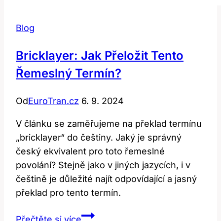
Blog
Bricklayer: Jak Přeložit Tento
Řemeslný Termín?
Od
EuroTran.cz
6. 9. 2024
V článku se zaměřujeme na překlad termínu
„bricklayer“ do češtiny. Jaký je správný
český ekvivalent pro toto řemeslné
povolání? Stejně jako v jiných jazycích, i v
češtině je důležité najít odpovídající a jasný
překlad pro tento termín.
Bricklayer:
Přečtěte si více