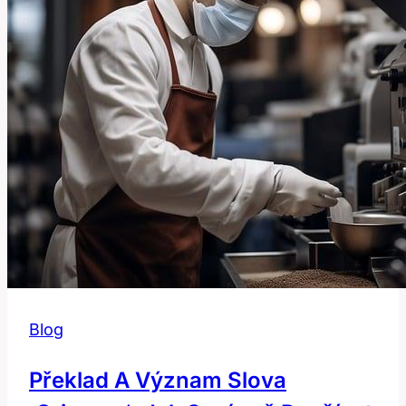
hlodavců
známe?
Blog
Překlad A Význam Slova