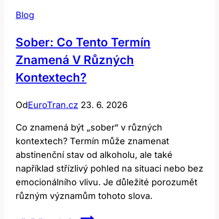
Blog
Sober: Co Tento Termín
Znamená V Různých
Kontextech?
Od
EuroTran.cz
23. 6. 2026
Co znamená být „sober“ v různých
kontextech? Termín může znamenat
abstinenční stav od alkoholu, ale také
například střízlivý pohled na situaci nebo bez
emocionálního vlivu. Je důležité porozumět
různým významům tohoto slova.
Sober: