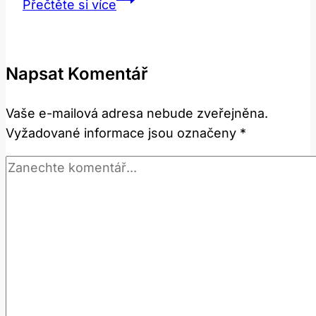
Přečtěte si více
Co
tento
termín
Napsat Komentář
znamená
v
Vaše e-mailová adresa nebude zveřejněna.
různých
Vyžadované informace jsou označeny
*
kontextech?