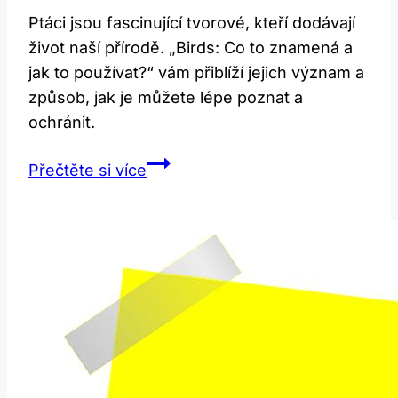
Ptáci jsou fascinující tvorové, kteří dodávají
život naší přírodě. „Birds: Co to znamená a
jak to používat?“ vám přiblíží jejich význam a
způsob, jak je můžete lépe poznat a
ochránit.
Birds:
Přečtěte si více
Co
to
znamená
a
jak
to
používat?