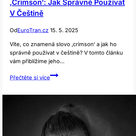
‚crimson‘: Jak Správně Používat
V Češtině
Od
EuroTran.cz
15. 5. 2025
Víte, co znamená slovo ‚crimson‘ a jak ho
správně používat v češtině? V tomto článku
vám přiblížíme jeho…
Překlad
Přečtěte si více
a
význam
slova
‚crimson‘:
Jak
správně
používat