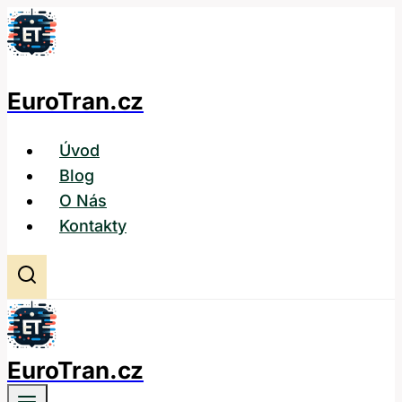
Přeskočit
na
obsah
EuroTran.cz
Úvod
Blog
O Nás
Kontakty
EuroTran.cz