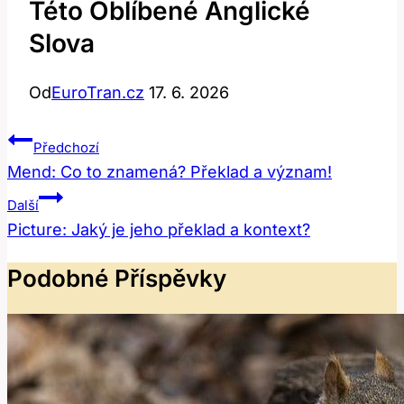
Této Oblíbené Anglické
Slova
Od
EuroTran.cz
17. 6. 2026
Navigace
Předchozí
Pro
Mend: Co to znamená? Překlad a význam!
Příspěvek
Další
Picture: Jaký je jeho překlad a kontext?
Podobné Příspěvky