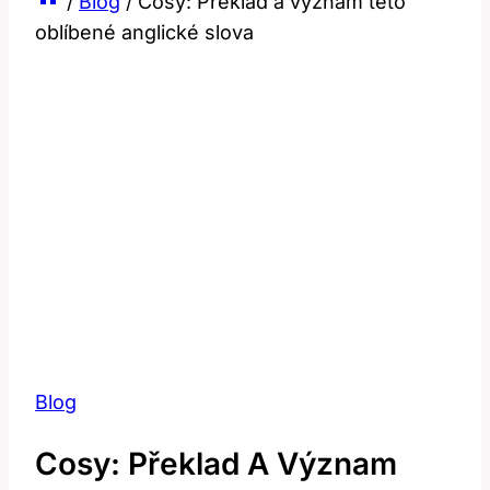
/
Blog
/
Cosy: Překlad a význam této
oblíbené anglické slova
Blog
Cosy: Překlad A Význam