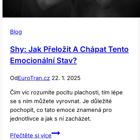
Blog
Shy: Jak Přeložit A Chápat Tento
Emocionální Stav?
Od
EuroTran.cz
22. 1. 2025
Čím víc rozumíte pocitu plachosti, tím lépe
se s ním můžete vyrovnat. Je důležité
pochopit, co tato emoce znamená pro
jednotlivce a jak s ní zacházet.
Shy:
Přečtěte si více