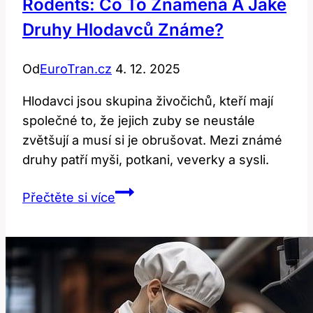
Rodents: Co To Znamená A Jaké
Druhy Hlodavců Známe?
Od
EuroTran.cz
4. 12. 2025
Hlodavci jsou skupina živočichů, kteří mají
společné to, že jejich zuby se neustále
zvětšují a musí si je obrušovat. Mezi známé
druhy patří myši, potkani, veverky a sysli.
Rodents:
Přečtěte si více
Co
to
znamená
a
jaké
druhy