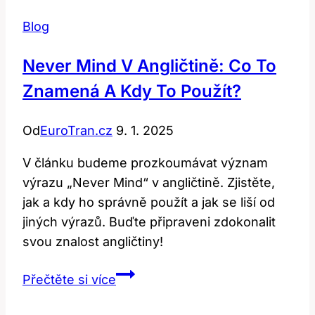
Blog
Never Mind V Angličtině: Co To
Znamená A Kdy To Použít?
Od
EuroTran.cz
9. 1. 2025
V článku budeme prozkoumávat význam
výrazu „Never Mind“ v angličtině. Zjistěte,
jak a kdy ho správně použít a jak se liší od
jiných výrazů. Buďte připraveni zdokonalit
svou znalost angličtiny!
Never
Přečtěte si více
mind
v