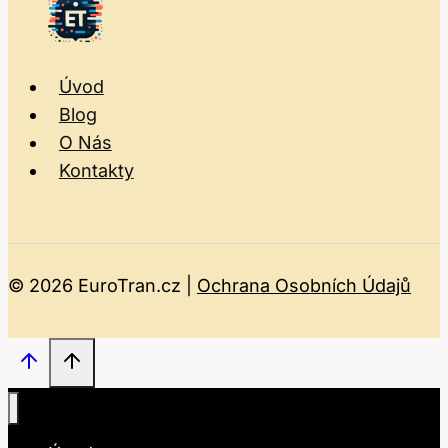
Úvod
Blog
O Nás
Kontakty
© 2026 EuroTran.cz |
Ochrana Osobních Údajů