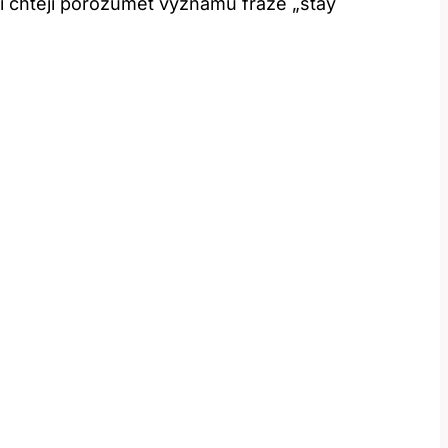
ří chtějí porozumět významu fráze „stay