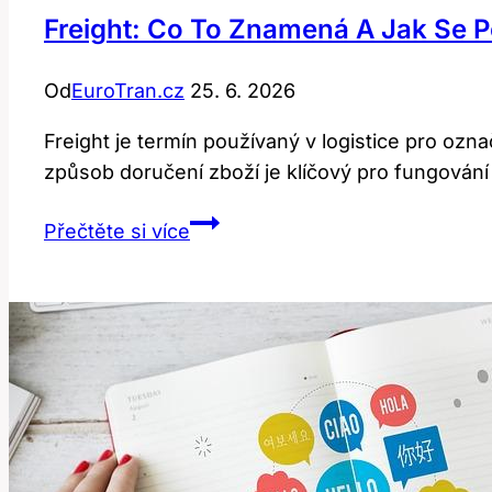
Freight: Co To Znamená A Jak Se P
Od
EuroTran.cz
25. 6. 2026
Freight je termín používaný v logistice pro ozn
způsob doručení zboží je klíčový pro fungování
Freight:
Přečtěte si více
Co
to
znamená
a
jak
se
používá
v