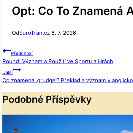
Opt: Co To Znamená A
Od
EuroTran.cz
8. 7. 2026
Navigace
Předchozí
Round: Význam a Použití ve Sportu a Hrách
Pro
Další
Příspěvek
Co znamená ‚grudge‘? Překlad a význam v anglick
Podobné Příspěvky