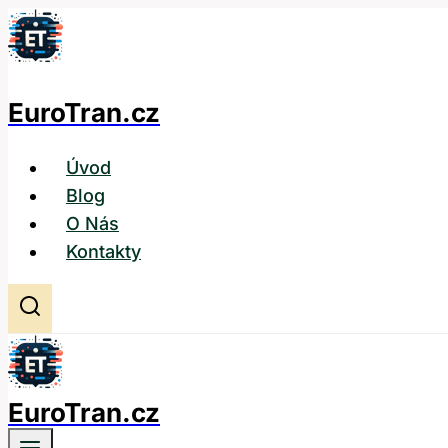
Přeskočit
na
obsah
EuroTran.cz
Úvod
Blog
O Nás
Kontakty
EuroTran.cz