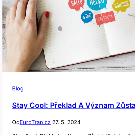
logistice?
Blog
Stay Cool: Překlad A Význam Zůsta
Od
EuroTran.cz
27. 5. 2024