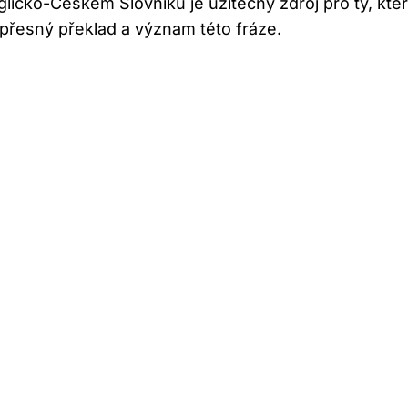
glicko-Českém Slovníku je užitečný zdroj pro ty, kte
 přesný překlad a význam této fráze.