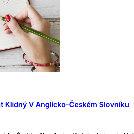
t Klidný V Anglicko-Českém Slovníku