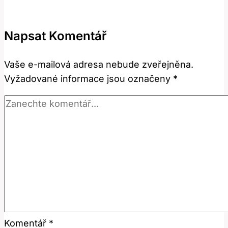
Výhody
a
Napsat Komentář
rizika
zálohových
Vaše e-mailová adresa nebude zveřejněna.
plateb!
Vyžadované informace jsou označeny
*
Komentář
*