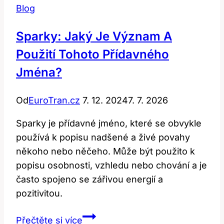
Blog
Sparky: Jaký Je Význam A
Použití Tohoto Přídavného
Jména?
Od
EuroTran.cz
7. 12. 2024
7. 7. 2026
Sparky je přídavné jméno, které se obvykle
používá k popisu nadšené a živé povahy
někoho nebo něčeho. Může být použito k
popisu osobnosti, vzhledu nebo chování a je
často spojeno se zářivou energií a
pozitivitou.
Sparky:
Přečtěte si více