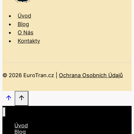
Úvod
Blog
O Nás
Kontakty
© 2026 EuroTran.cz |
Ochrana Osobních Údajů
Úvod
Blog