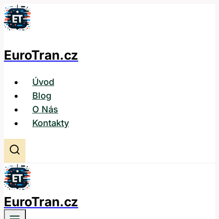
Přeskočit
na
obsah
EuroTran.cz
Úvod
Blog
O Nás
Kontakty
EuroTran.cz