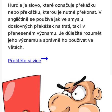
Hurdle je slovo, které označuje překážku
nebo překážku, kterou je nutné překonat. V
angličtině se používá jak ve smyslu
doslovných překážek na trati, tak i v
přeneseném významu. Je důležité rozumět
jeho významu a správně ho používat ve
větách.
Hurdle:
Přečtěte si více
Jaký
je
jeho
význam
a
použití
v