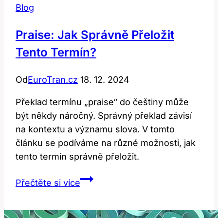
Blog
Praise: Jak Správně Přeložit
Tento Termín?
Od
EuroTran.cz
18. 12. 2024
Překlad termínu „praise“ do češtiny může
být někdy náročný. Správný překlad závisí
na kontextu a významu slova. V tomto
článku se podíváme na různé možnosti, jak
tento termín správně přeložit.
Praise:
Přečtěte si více
Jak
Správně