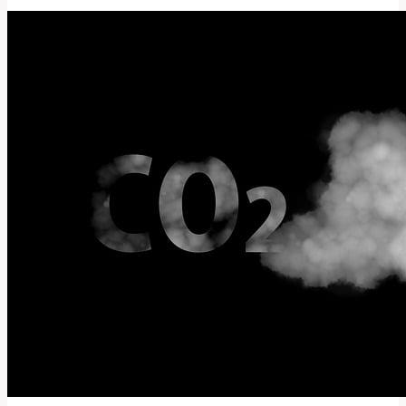
a
Význam
Slova
Pro
Rozhodčí
ve
Sportu