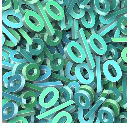
Přeložit
Tento
Termín?