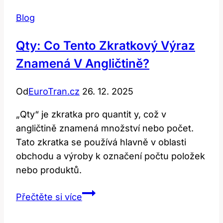
Blog
Qty: Co Tento Zkratkový Výraz
Znamená V Angličtině?
Od
EuroTran.cz
26. 12. 2025
„Qty“ je zkratka pro quantit y, což v
angličtině znamená množství nebo počet.
Tato zkratka se používá hlavně v oblasti
obchodu a výroby k označení počtu položek
nebo produktů.
Qty:
Přečtěte si více
Co
tento