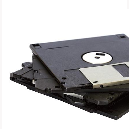
Význam
a
Překlad
v
Anglicko-
Českém
Slovníku