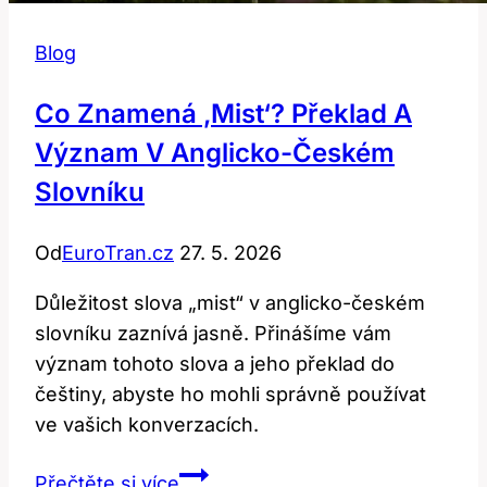
Blog
Co Znamená ‚mist‘? Překlad A
Význam V Anglicko-Českém
Slovníku
Od
EuroTran.cz
27. 5. 2026
Důležitost slova „mist“ v anglicko-českém
slovníku zaznívá jasně. Přinášíme vám
význam tohoto slova a jeho překlad do
češtiny, abyste ho mohli správně používat
ve vašich konverzacích.
Co
Přečtěte si více