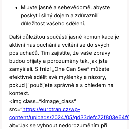
Mluvte jasně a sebevědomě, abyste
poskytli silný dojem a zdůraznili
důležitost vašeho sdělení.
Další důležitou součástí jasné komunikace je
aktivní naslouchání a vcítění se do svých
posluchačů. Tím zajistíte, že vaše zprávy
budou přijaty a porozuměny tak, jak jste
zamýšleli. S frází „One Can See“ můžete
efektivně sdělit své myšlenky a názory,
pokud ji použijete správně a s ohledem na
kontext.
<img class=“kimage_class“
src=“
https://eurotran.cz/wp-
content/uploads/2024/05/gd33defc72f803e64
alt=“Jak se vyhnout nedorozuměním při