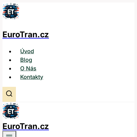
Přeskočit
na
obsah
EuroTran.cz
Úvod
Blog
O Nás
Kontakty
EuroTran.cz