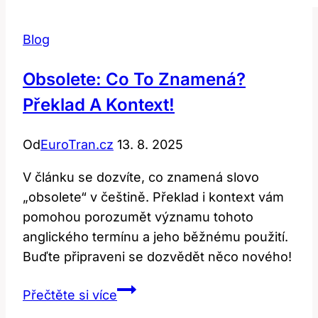
Blog
Obsolete: Co To Znamená?
Překlad A Kontext!
Od
EuroTran.cz
13. 8. 2025
V článku se dozvíte, co znamená slovo
„obsolete“ v češtině. Překlad i kontext vám
pomohou porozumět významu tohoto
anglického termínu a jeho běžnému použití.
Buďte připraveni se dozvědět něco nového!
Obsolete:
Přečtěte si více
Co