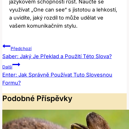
jazykovém schopnosti růst. Naučte se
využívat „One can see“ s jistotou a lehkostí,
a uvidíte, jaký rozdíl to může udělat ve
vašem komunikačním stylu.
Navigace
Předchozí
Pro
Saber: Jaký Je Překlad a Použití Této Slova?
Příspěvek
Další
Enter: Jak Správně Používat Tuto Slovesnou
Formu?
Podobné Příspěvky