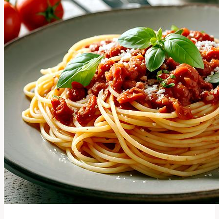
Termín
Znamená?
Anglicko-
Český
Překlad