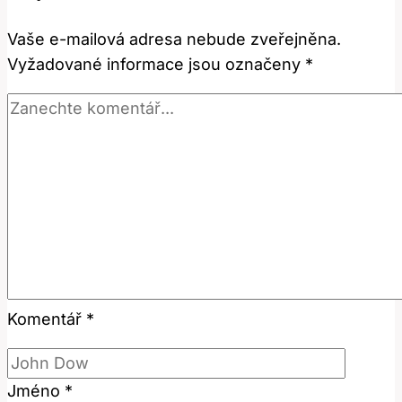
s
Vaše e-mailová adresa nebude zveřejněna.
úrazy
Vyžadované informace jsou označeny
*
a
filmem?
Komentář
*
Jméno
*