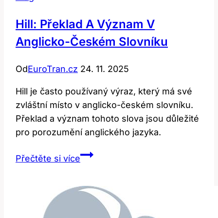
Hill: Překlad A Význam V
Anglicko-Českém Slovníku
Od
EuroTran.cz
24. 11. 2025
Hill je často používaný výraz, který má své
zvláštní místo v anglicko-českém slovníku.
Překlad a význam tohoto slova jsou důležité
pro porozumění anglického jazyka.
Hill:
Přečtěte si více
Překlad
a
význam
v