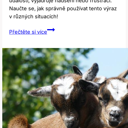
události, vyjadřuje nadšení nebo frustraci.
Naučte se, jak správně používat tento výraz
v různých situacích!
Here
Přečtěte si více
We
Go:
Co
tento
výraz
znamená
v
anglických
frázích?