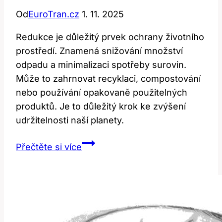
Od
EuroTran.cz
1. 11. 2025
Redukce je důležitý prvek ochrany životního
prostředí. Znamená snižování množství
odpadu a minimalizaci spotřeby surovin.
Může to zahrnovat recyklaci, compostování
nebo používání opakovaně použitelných
produktů. Je to důležitý krok ke zvýšení
udržitelnosti naší planety.
Reduce:
Přečtěte si více
Co
to
znamená
a
jak