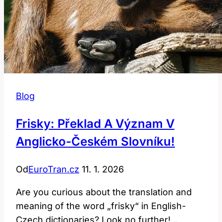
Blog
Frisky: Překlad A Význam V
Anglicko-Českém Slovníku!
Od
EuroTran.cz
11. 1. 2026
Are you curious about the translation and
meaning of the word „frisky“ in English-
Czech dictionaries? Look no further!…