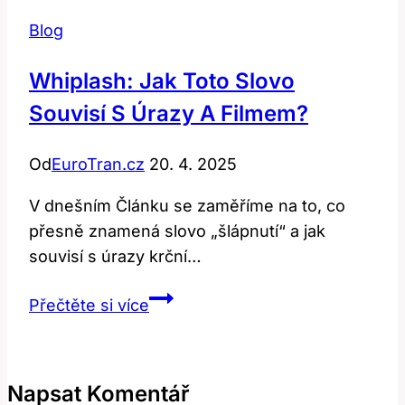
Blog
Whiplash: Jak Toto Slovo
Souvisí S Úrazy A Filmem?
Od
EuroTran.cz
20. 4. 2025
V dnešním Článku se zaměříme na to, co
přesně znamená slovo „šlápnutí“ a jak
souvisí s úrazy krční…
Whiplash:
Přečtěte si více
Jak
toto
slovo
Napsat Komentář
souvisí