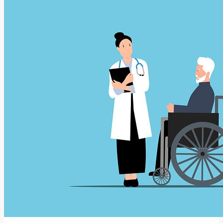
Významy
a
Použití
Této
Slova?