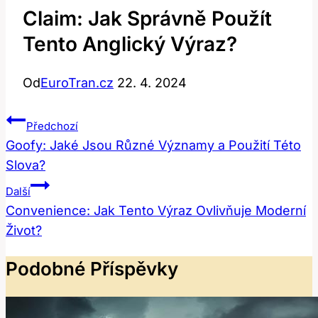
Claim: Jak Správně Použít
Tento Anglický Výraz?
Od
EuroTran.cz
22. 4. 2024
Navigace
Předchozí
Pro
Goofy: Jaké Jsou Různé Významy a Použití Této
Slova?
Příspěvek
Další
Convenience: Jak Tento Výraz Ovlivňuje Moderní
Život?
Podobné Příspěvky