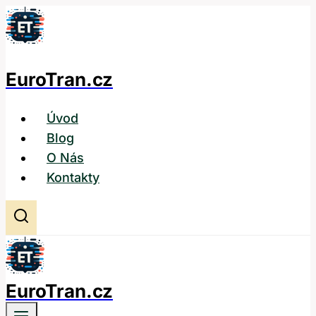
Přeskočit
na
obsah
EuroTran.cz
Úvod
Blog
O Nás
Kontakty
EuroTran.cz