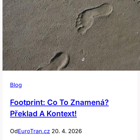
znamenat?
Blog
Footprint: Co To Znamená?
Překlad A Kontext!
Od
EuroTran.cz
20. 4. 2026