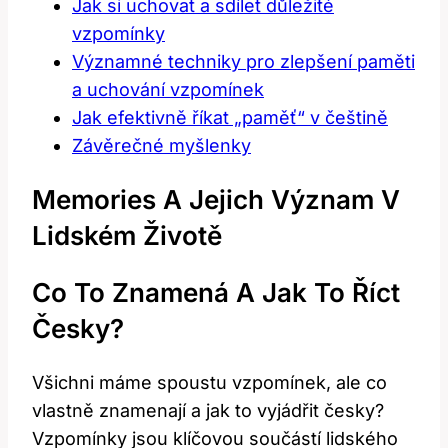
Jak si uchovat a sdílet důležité
vzpomínky
Významné techniky pro zlepšení paměti
a uchování vzpomínek
Jak efektivně říkat „paměť“ v češtině
Závěrečné myšlenky
Memories A Jejich Význam V
Lidském Životě
Co To Znamená A Jak To Říct
Česky?
Všichni máme spoustu vzpomínek, ale co
vlastně znamenají a jak to vyjádřit česky?
Vzpomínky jsou klíčovou součástí lidského