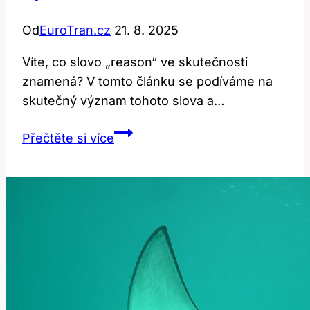
Od
EuroTran.cz
21. 8. 2025
Víte, co slovo „reason“ ve skutečnosti
znamená? V tomto článku se podíváme na
skutečný význam tohoto slova a…
Reason:
Přečtěte si více
Jaký
Je
Skutečný
Význam
Této
Slova?