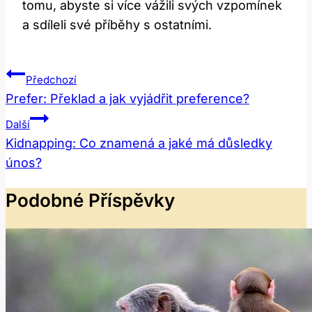
tomu, abyste si více vážili svých vzpomínek
a sdíleli své příběhy s ostatními.
Navigace
Předchozí
Pro
Prefer: Překlad a jak vyjádřit preference?
Příspěvek
Další
Kidnapping: Co znamená a jaké má důsledky
únos?
Podobné Příspěvky