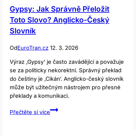
Gypsy: Jak Správně Přeložit
Toto Slovo? Anglicko-Český
Slovník
Od
EuroTran.cz
12. 3. 2026
Výraz ‚Gypsy‘ je často zavádějící a považuje
se za politicky nekorektní. Správný překlad
do češtiny je ‚Cikán‘. Anglicko-český slovník
může být užitečným nástrojem pro přesné
překlady a komunikaci.
Gypsy:
Přečtěte si více
Jak
Správně
Přeložit