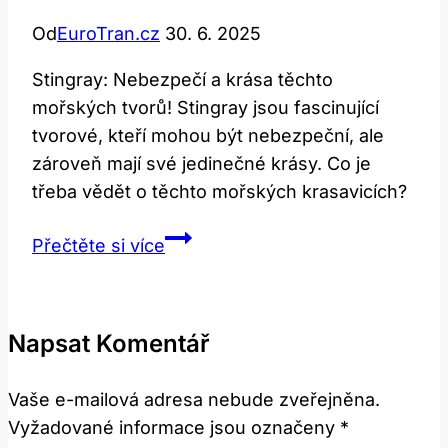
Od
EuroTran.cz
30. 6. 2025
Stingray: Nebezpečí a krása těchto
mořských tvorů! Stingray jsou fascinující
tvorové, kteří mohou být nebezpeční, ale
zároveň mají své jedinečné krásy. Co je
třeba vědět o těchto mořských krasavicích?
Stingray:
Přečtěte si více
Nebezpečí
a
krása
Napsat Komentář
těchto
mořských
Vaše e-mailová adresa nebude zveřejněna.
tvorech!
Vyžadované informace jsou označeny
*