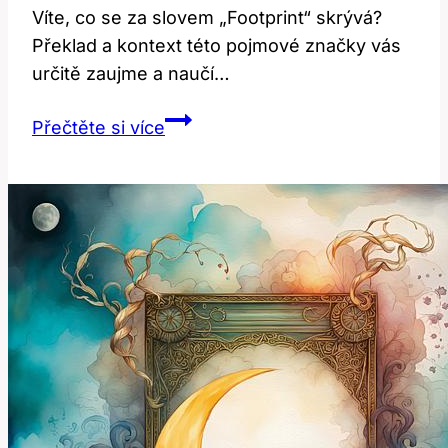
Víte, co se za slovem „Footprint“ skrývá?
Překlad ​a kontext této pojmové značky vás
určitě zaujme a naučí‍…
Footprint:
Přečtěte si více
Co
to
znamená?
Překlad
a
kontext!