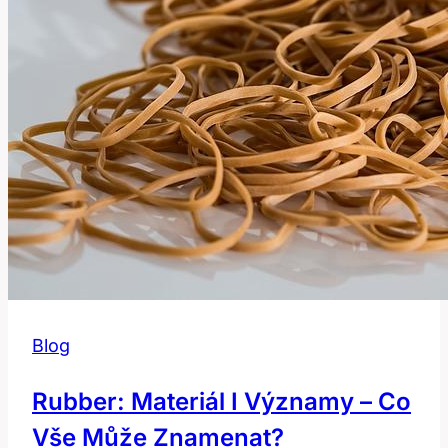
zvíře?
Blog
Rubber: Materiál I Významy – Co
Vše Může Znamenat?