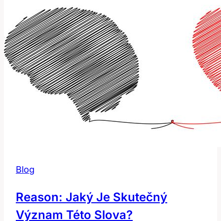
Toto
Slovo?
Anglicko-
Český
Slovník
Blog
Reason: Jaký Je Skutečný
Význam Této Slova?