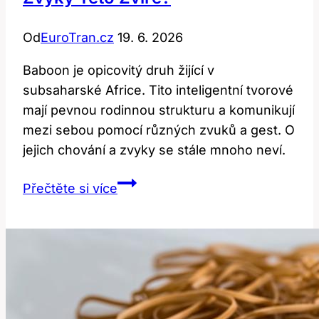
Od
EuroTran.cz
19. 6. 2026
Baboon je opicovitý druh žijící v
subsaharské Africe. Tito inteligentní tvorové
mají pevnou rodinnou strukturu a komunikují
mezi sebou pomocí různých zvuků a gest. O
jejich chování a zvyky se stále mnoho neví.
Baboon:
Přečtěte si více
Jaký
je
překlad
a
zvyky
této