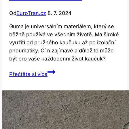
Od
EuroTran.cz
8. 7. 2024
Guma je universálním materiálem, který se
běžně používá ve všedním životě. Má široké
využití od pružného kaučuku až po izolační
pneumatiky. Čím zajímavé a důležité může
být pro vaše každodenní život kaučuk?
Rubber:
Přečtěte si více
Materiál
i
významy
–
co
vše
může