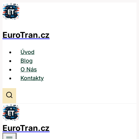
Přeskočit
na
obsah
EuroTran.cz
Úvod
Blog
O Nás
Kontakty
EuroTran.cz