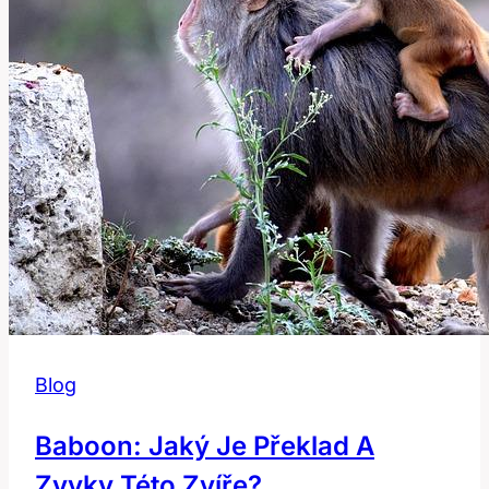
Blog
Baboon: Jaký Je Překlad A
Zvyky Této Zvíře?