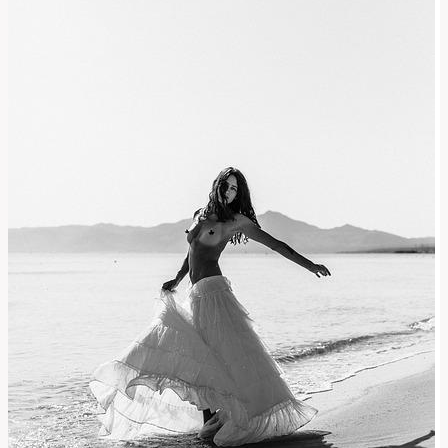
Nočním
Životě