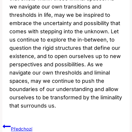
we navigate our own transitions and
thresholds in life,⁤ may we‍ be inspired to
embrace the uncertainty and possibility that
comes with⁢ stepping into the⁢ unknown. Let
us⁣ continue to explore the in-between, to
question the ​rigid structures that⁣ define our‍
existence, and to open ourselves⁣ up to new
perspectives and ​possibilities. As⁣ we
⁤navigate​ our own thresholds and liminal
spaces, may ⁤we continue‍ to push‌ the
⁢boundaries of our⁢ understanding ⁤and allow⁤
ourselves to be transformed⁢ by the liminality
‌that surrounds​ us.
Navigace
Předchozí