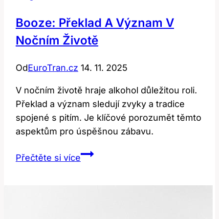
znamená?
Booze: Překlad A Význam V
Nočním Životě
Od
EuroTran.cz
14. 11. 2025
V nočním životě hraje alkohol důležitou roli.
Překlad a význam sledují zvyky a tradice
spojené s pitím. Je klíčové porozumět těmto
aspektům pro úspěšnou zábavu.
Booze:
Přečtěte si více
Překlad
a
Význam
v