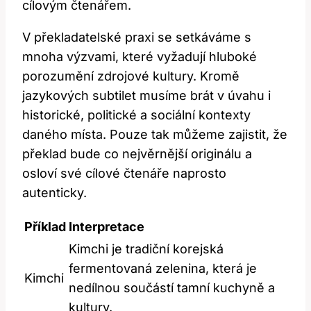
cílovým čtenářem.
V překladatelské praxi se ​setkáváme s
mnoha ⁤výzvami, které ‌vyžadují hluboké⁣
porozumění ⁣zdrojové kultury.⁣ Kromě
jazykových‌ subtilet musíme brát v úvahu i
historické, politické a sociální kontexty
daného místa.⁢ Pouze tak můžeme zajistit, že
⁤překlad bude co‌ nejvěrnější originálu a
osloví své cílové ⁢čtenáře naprosto⁣
autenticky.
Příklad
Interpretace
Kimchi je tradiční korejská
fermentovaná zelenina, která je
Kimchi
nedílnou ‌součástí tamní kuchyně a
kultury.