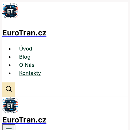
Přeskočit
na
obsah
EuroTran.cz
Úvod
Blog
O Nás
Kontakty
EuroTran.cz