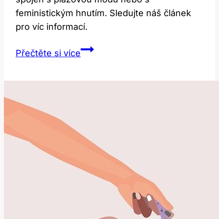
feministickým hnutím. Sledujte náš článek
pro víc informací.
Topless:
Přečtěte si více
Co
tento
termín
znamená
a
jak
se
používá?