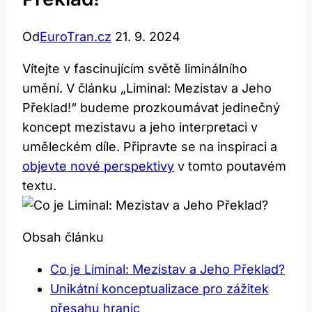
Od
EuroTran.cz
21. 9. 2024
Vítejte‍ v fascinujícím ‌světě liminálního
umění. V článku „Liminal: Mezistav a ⁣Jeho
Překlad!“ budeme prozkoumávat jedinečný
‍koncept mezistavu ⁣a jeho interpretaci v
uměleckém⁤ díle. Připravte se na inspiraci a
objevte nové perspektivy
v tomto poutavém
textu.
Obsah článku
Co⁢ je Liminal: Mezistav a⁢ Jeho Překlad?
Unikátní konceptualizace pro zážitek
přesahu hranic