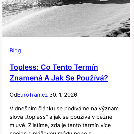
Blog
Topless: Co Tento Termín
Znamená A Jak Se Používá?
Od
EuroTran.cz
30. 1. 2026
V dnešním článku se podíváme na význam
slova „topless“ a jak se používá v běžné
mluvě. Zjistíme, zda je tento termín více
spojen s plážovou módu nebo s