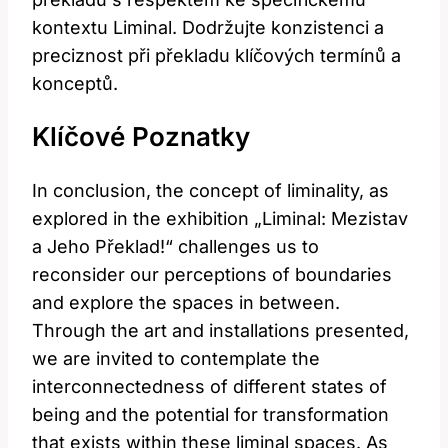
kontextu Liminal. Dodržujte konzistenci a
preciznost​ při překladu klíčových termínů a
‍konceptů.
Klíčové Poznatky
In conclusion,⁣ the‍ concept of ‍liminality, as
‍explored ⁣in the exhibition​ „Liminal: Mezistav
a Jeho Překlad!“ ‌challenges us to
reconsider our ⁣perceptions of boundaries
⁢and explore⁤ the⁢ spaces in between.
Through the‍ art and⁢ installations presented,
we are ⁤invited to contemplate the
interconnectedness of different states of
being and the potential for ⁢transformation
⁤that⁢ exists within these liminal⁤ spaces.​ As