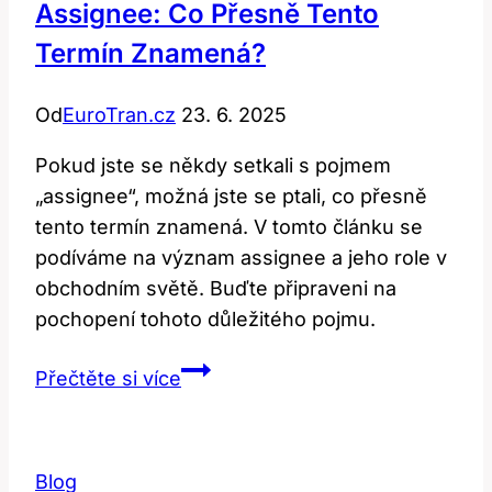
Assignee: Co Přesně Tento
Termín Znamená?
Od
EuroTran.cz
23. 6. 2025
Pokud jste se někdy setkali s pojmem
„assignee“, možná jste se ptali, co přesně
tento termín znamená. V tomto článku se
podíváme na význam assignee a jeho role v
obchodním světě. Buďte připraveni na
pochopení tohoto důležitého pojmu.
Assignee:
Přečtěte si více
Co
přesně
tento
Blog
termín