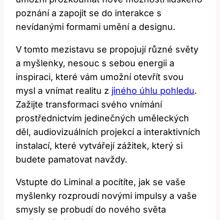
poznání a zapojit‌ se ⁤do interakce s
nevídanými formami umění a⁢ designu.
V tomto mezistavu se propojují různé světy
a myšlenky, nesouc s sebou energii a
inspiraci,​ které vám umožní otevřít⁣ svou
mysl ‍a vnímat ⁣realitu z ⁢
jiného úhlu pohledu
.
Zažijte‌ transformaci svého vnímání
prostřednictvím jedinečných uměleckých
děl, audiovizuálních projekcí a interaktivních
instalací, ⁤které vytvářejí ‍zážitek, který si
⁢budete pamatovat navždy.
Vstupte do Liminal a pocítíte, jak ​se vaše
myšlenky rozproudí ⁣novými impulsy⁣ a vaše
smysly se ⁣probudí do ‍nového světa