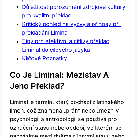
Důležitost porozumění zdrojové kultury
pro kvalitní překlad
Kritický ⁢pohled na výzvy a přínosy při ​
překládání Liminal
Tipy pro efektivní a citlivý překlad
⁢Liminal do cílového‍ jazyka
Klíčové Poznatky
Co⁢ Je Liminal: Mezistav A⁢
Jeho Překlad?
Liminal je termín, který pochází z latinského
limen, což⁤ znamená „práh“ nebo „mez“. V
psychologii a⁢ antropologii se používá pro
označení stavu‌ nebo období, ve ⁣kterém se
nacházíme‌ mezi dvěma ⁤různými⁢ stavy nebo