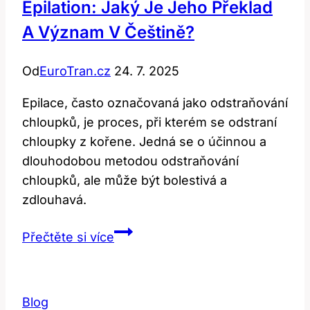
Epilation: Jaký Je Jeho Překlad
A Význam V Češtině?
Od
EuroTran.cz
24. 7. 2025
Epilace, často označovaná jako odstraňování
chloupků, je proces, při kterém se odstraní
chloupky z kořene. Jedná se o účinnou a
dlouhodobou metodou odstraňování
chloupků, ale může být bolestivá a
zdlouhavá.
Epilation:
Přečtěte si více
Jaký
je
jeho
Blog
překlad