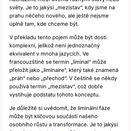
světy. Je to jakýsi „mezistav“,‍ kdy jsme na
‌prahu ⁢něčeho ⁣nového, ale ještě nejsme
úplně tam, kde chceme být.
V překladu tento pojem může být dosti
komplexní, jelikož není jednoznačný
ekvivalent v ‌mnoha jazycích. Ve
francouzštině‍ se termín „liminal“ může
přeložit‍ jako „liminaire“, který také znamená
„práh“ nebo „přechod“. V češtině se ‍někdy
‍používá termín „mezistav“, což dobře
vystihuje podstatu tohoto konceptu.
Je důležité si uvědomit, že liminální fáze
může být klíčovou součástí našeho
osobního růstu a transformace. Je to jakýsi