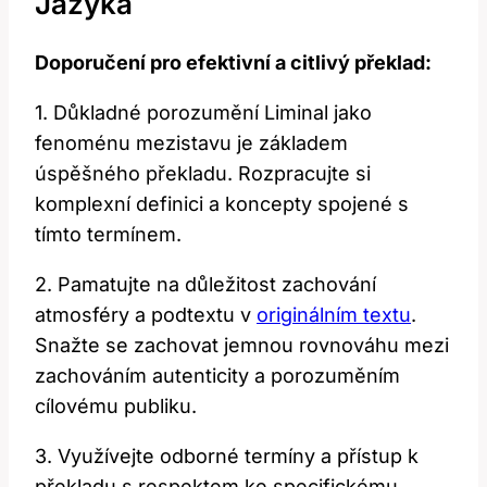
Jazyka
Doporučení pro efektivní a citlivý překlad:
1. Důkladné porozumění⁣ Liminal jako
fenoménu mezistavu je základem
‌úspěšného překladu.⁤ Rozpracujte si
komplexní definici a koncepty ​spojené s⁣
tímto⁣ termínem.
2. Pamatujte na ⁣důležitost zachování
atmosféry a podtextu ‌v
originálním textu
.
‌Snažte se zachovat jemnou rovnováhu mezi
zachováním autenticity a⁢ porozuměním
cílovému ⁤publiku.
3. Využívejte⁢ odborné termíny a přístup k
překladu‌ s respektem ke specifickému