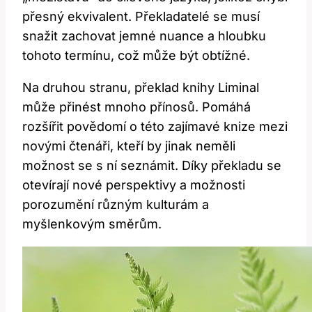
přesný ekvivalent. ⁢Překladatelé se‌ musí‌
snažit zachovat​ jemné nuance a hloubku
⁢tohoto termínu,⁢ což může být obtížné.
Na⁢ druhou stranu, překlad knihy Liminal
může přinést mnoho​ přínosů. Pomáhá
rozšířit povědomí ‍o této zajímavé knize mezi
novými​ čtenáři,⁤ kteří by jinak neměli⁤
možnost se s ní seznámit. Díky překladu ​se
⁤otevírají nové⁤ perspektivy a možnosti
porozumění různým kulturám a
myšlenkovým směrům.