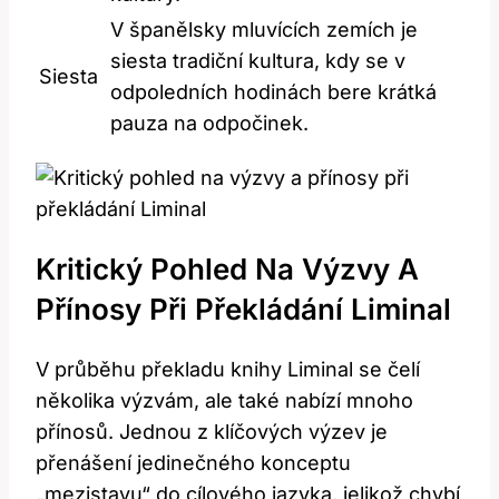
V španělsky ⁢mluvících zemích ⁣je
‌siesta⁣ tradiční​ kultura, kdy se​ v
Siesta
odpoledních hodinách bere krátká
pauza na odpočinek.
Kritický ⁢pohled Na Výzvy A
Přínosy Při ​překládání Liminal
V průběhu ‌překladu knihy Liminal se čelí
několika výzvám,‌ ale také nabízí mnoho
přínosů. Jednou z klíčových výzev je⁢
přenášení jedinečného konceptu⁢
„mezistavu“ do‍ cílového jazyka, jelikož chybí​