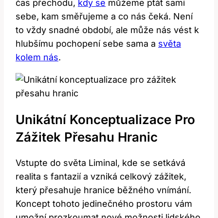
čas ‍přechodu,⁤
kdy se
‍ můžeme ptát sami
sebe,⁤ kam směřujeme ⁣a⁣ co‌ nás čeká. Není
to⁤ vždy snadné období, ⁣ale může nás ⁤vést k
hlubšímu pochopení sebe sama ⁢a
světa
kolem⁢ nás
.
Unikátní Konceptualizace Pro
Zážitek Přesahu Hranic
Vstupte do světa Liminal, kde se setkává
realita s⁢ fantazií a vzniká celkový zážitek,
který přesahuje hranice běžného vnímání.
Koncept tohoto jedinečného prostoru‍ vám
umožní prozkoumat ⁣nové⁢ možnosti lidského