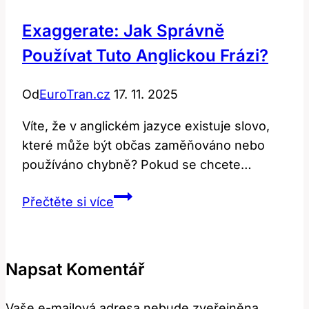
a
Exaggerate: Jak Správně
význam
Používat Tuto Anglickou Frázi?
v
češtině?
Od
EuroTran.cz
17. 11. 2025
Víte, že​ v anglickém jazyce existuje⁤ slovo,
které⁣ může ‌být ⁣občas zaměňováno nebo
používáno⁣ chybně?​ Pokud se chcete…
Exaggerate:
Přečtěte si více
Jak
Správně
Používat
Napsat Komentář
Tuto
Anglickou
Vaše e-mailová adresa nebude zveřejněna.