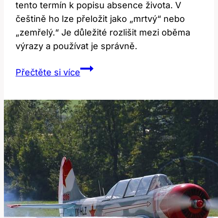
tento termín k popisu absence života. V
češtině ho lze přeložit jako „mrtvý“ nebo
„zemřelý.“ Je důležité rozlišit mezi oběma
výrazy a používat je správně.
Dead:
Přečtěte si více
Co
to
znamená
a
jak
to
říct
česky?