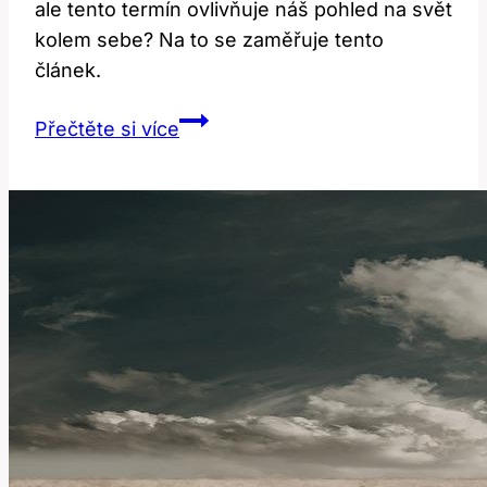
ale tento termín ovlivňuje náš pohled na svět
kolem sebe? Na to se zaměřuje tento
článek.
Pointy:
Přečtěte si více
Jak
tento
popisný
výraz
ovlivňuje
vnímání?