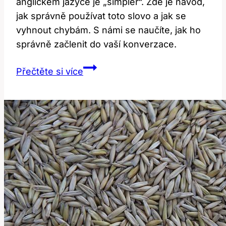
anglickém jazyce je „simpler“. Zde je návod,
jak správně používat toto slovo a jak se
vyhnout chybám. S námi se naučíte, jak ho
správně začlenit do vaší konverzace.
Simpler:
Přečtěte si více
Jak
Správně
Používat
Toto
Slovo
v
Anglickém
Jazyce?