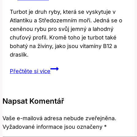
Turbot je druh ryby, která se vyskytuje v
Atlantiku a Středozemním moři. Jedná se o
ceněnou rybu pro svůj jemný a lahodný
chuťový profil. Kromě toho je turbot také
bohatý na živiny, jako jsou vitamíny B12 a
draslík.
Turbot:
Přečtěte si více
Co
to
znamená?
Napsat Komentář
Překlad
a
Vaše e-mailová adresa nebude zveřejněna.
význam!
Vyžadované informace jsou označeny
*