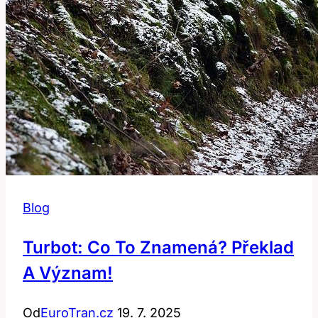
Blog
Turbot: Co To Znamená? Překlad
A Význam!
Od
EuroTran.cz
19. 7. 2025