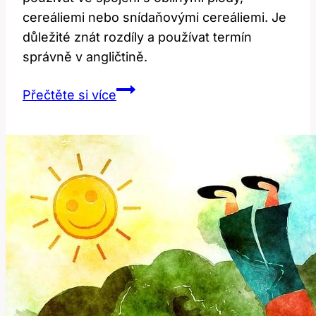
cereáliemi nebo snídaňovými cereáliemi. Je
důležité znát rozdíly a používat termín
správně v angličtině.
Cereal:
Přečtěte si více
Jak
správně
používat
tento
termín
v
angličtině?