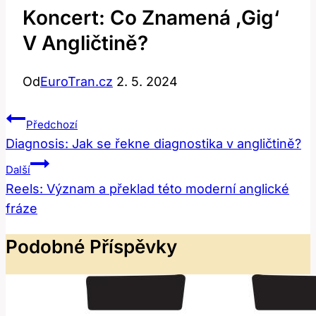
Koncert: Co Znamená ‚gig‘
V Angličtině?
Od
EuroTran.cz
2. 5. 2024
Navigace
Předchozí
Pro
Diagnosis: Jak se řekne diagnostika v angličtině?
Příspěvek
Další
Reels: Význam a překlad této moderní anglické
fráze
Podobné Příspěvky