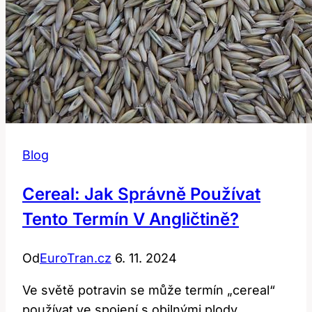
Blog
Cereal: Jak Správně Používat
Tento Termín V Angličtině?
Od
EuroTran.cz
6. 11. 2024
Ve světě potravin se může termín „cereal“
používat ve spojení s obilnými plody,