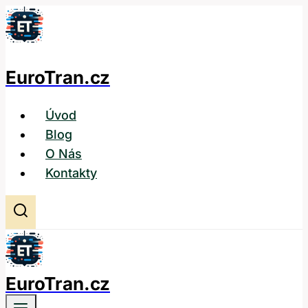
Přeskočit
na
obsah
EuroTran.cz
Úvod
Blog
O Nás
Kontakty
EuroTran.cz