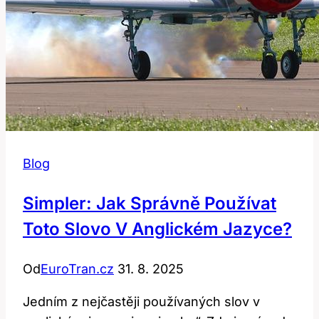
Blog
Simpler: Jak Správně Používat
Toto Slovo V Anglickém Jazyce?
Od
EuroTran.cz
31. 8. 2025
Jedním z nejčastěji používaných slov v