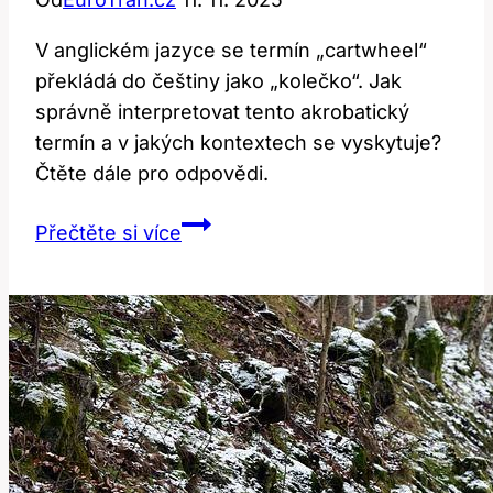
V anglickém jazyce se termín „cartwheel“
překládá do češtiny jako „kolečko“. Jak
správně interpretovat tento akrobatický
termín a v jakých kontextech se vyskytuje?
Čtěte dále pro odpovědi.
Cartwheel:
Přečtěte si více
Jak
Správně
Přeložit
Tento
Akrobatický
Termín?