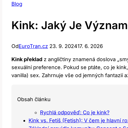
Blog
Kink: Jaký Je Význam
Od
EuroTran.cz
23. 9. 2024
17. 6. 2026
Kink překlad
z angličtiny znamená doslova „smy
sexuální preference. Pokud se ptáte, co je kink,
vanilla) sex. Zahrnuje vše od jemných fantazi
Obsah článku
Rychlá odpověď: Co je kink?
Kink vs. Fetiš (Fetish): V čem je hlavní ro