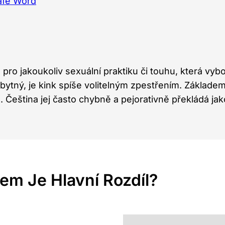
Safe Word
 pro jakoukoliv sexuální praktiku či touhu, která vy
ezbytný, je kink spíše volitelným zpestřením. Základ
)
. Čeština jej často chybně a pejorativně překládá ja
Čem Je Hlavní Rozdíl?