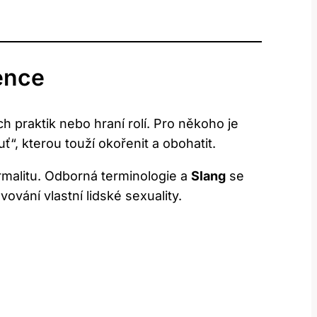
ence
h praktik nebo hraní rolí. Pro někoho je
uť“, kterou touží okořenit a obohatit.
rmalitu. Odborná terminologie a
Slang
se
ování vlastní lidské sexuality.