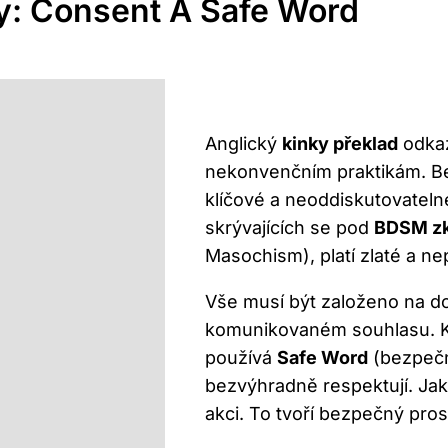
y: Consent A Safe Word
Anglický
kinky překlad
odkaz
nekonvenčním praktikám. Bez
klíčové a neoddiskutovatelné
skrývajících se pod
BDSM zk
Masochism), platí zlaté a ne
Vše musí být založeno na 
komunikovaném souhlasu. K 
používá
Safe Word
(bezpečn
bezvýhradně respektují. Jakm
akci. To tvoří bezpečný pros