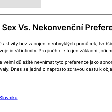
a Sex Vs. Nekonvenční Prefer
é aktivity bez zapojení neobvyklých pomůcek, tvrdšíc
uje ideál intimity. Pro jiného je to jen základní „přích
e velmi důležité nevnímat tyto preference jako abno
ovaly. Dnes se jedná o naprosto zdravou cestu k objev
Slovníku