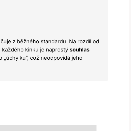
bočuje z běžného standardu. Na rozdíl od
em každého kinku je naprostý
souhlas
ko „úchylku“, což neodpovídá jeho