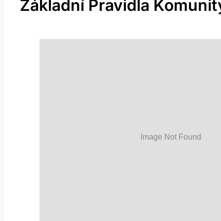
Základní Pravidla Komunit