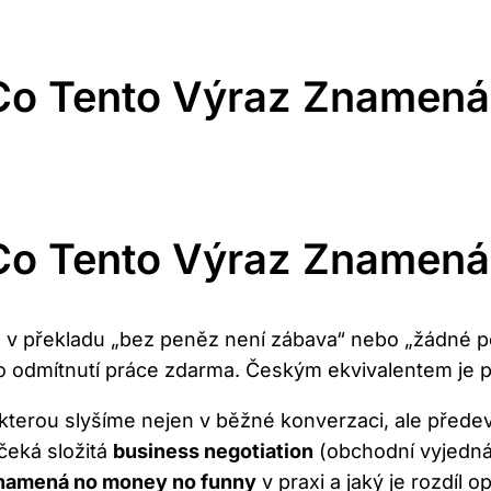
o Tento Výraz Znamená 
o Tento Výraz Znamená 
 překladu „bez peněz není zábava“ nebo „žádné pe
ko odmítnutí práce zdarma. Českým ekvivalentem je p
, kterou slyšíme nejen v běžné konverzaci, ale přede
čeká složitá
business negotiation
(obchodní vyjednáv
namená no money no funny
v praxi a jaký je rozdíl 