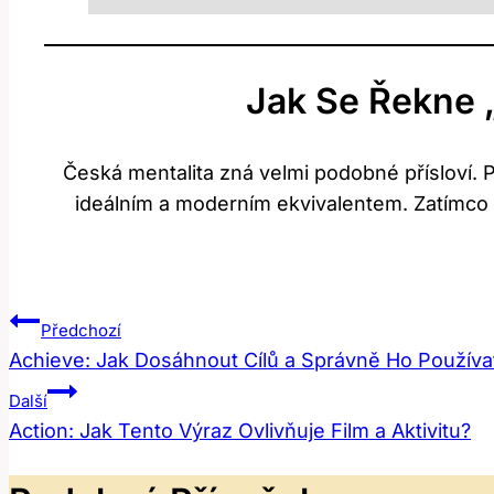
Jak Se Řekne 
Česká mentalita zná velmi podobné přísloví. P
ideálním a moderním ekvivalentem. Zatímco 
Navigace
Předchozí
Achieve: Jak Dosáhnout Cílů a Správně Ho Používa
Pro
Další
Příspěvek
Action: Jak Tento Výraz Ovlivňuje Film a Aktivitu?