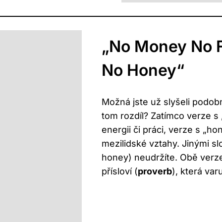
„No Money No 
No Honey“
Možná jste už slyšeli podob
tom rozdíl? Zatímco verze s
energii či práci, verze s „ho
mezilidské vztahy. Jinými sl
honey) neudržíte. Obě verze
přísloví (
proverb
), která var