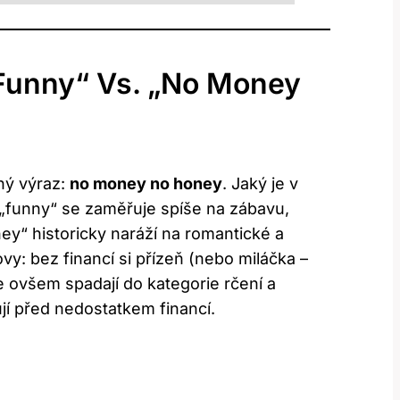
Funny“ Vs. „No Money
ný výraz:
no money no honey
. Jaký je v
 „funny“ se zaměřuje spíše na zábavu,
ney“ historicky naráží na romantické a
ovy: bez financí si přízeň (nebo miláčka –
 ovšem spadají do kategorie rčení a
ují před nedostatkem financí.