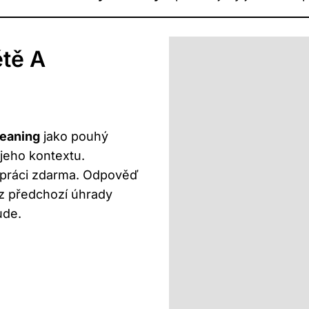
tě A
eaning
jako pouhý
 jeho kontextu.
u práci zdarma. Odpověď
z předchozí úhrady
ude.