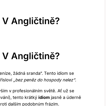
V Angličtině?
V Angličtině?
níze, žádná sranda“. Tento idiom se
řísloví
„bez peněz do hospody nelez“
.
vším v profesionálním světě. Ať už se
ání), tento krátký
idiom
jasně a úderně
oproti dalším podobným frázím.