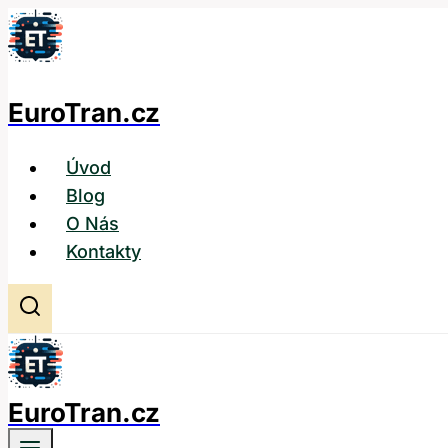
Přeskočit
na
obsah
EuroTran.cz
Úvod
Blog
O Nás
Kontakty
EuroTran.cz