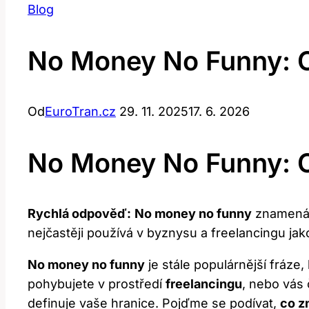
Blog
No Money No Funny: C
Od
EuroTran.cz
29. 11. 2025
17. 6. 2026
No Money No Funny: C
Rychlá odpověď:
No money no funny
znamená v
nejčastěji používá v byznysu a freelancingu ja
No money no funny
je stále populárnější fráze
pohybujete v prostředí
freelancingu
, nebo vás 
definuje vaše hranice. Pojďme se podívat,
co z