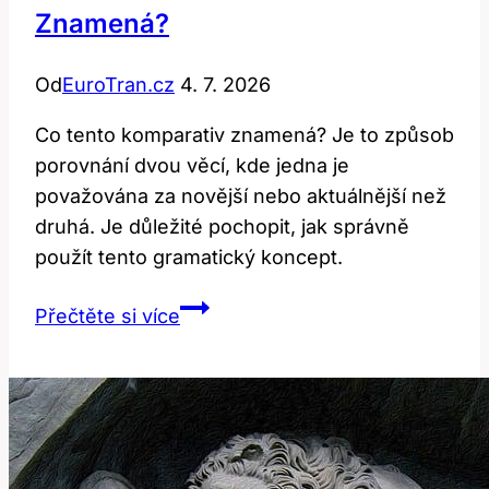
Znamená?
Od
EuroTran.cz
4. 7. 2026
Co tento komparativ znamená? Je to způsob
porovnání dvou věcí, kde jedna je
považována za novější nebo aktuálnější než
druhá. Je důležité pochopit, jak správně
použít tento gramatický koncept.
Newer:
Přečtěte si více
Co
Tento
Komparativ
Znamená?