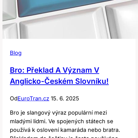
Blog
Bro: Překlad A Význam V
Anglicko-Českém Slovníku!
Od
EuroTran.cz
15. 6. 2025
Bro je slangový výraz populární mezi
mladými lidmi. Ve spojených státech se
používá k oslovení kamaráda nebo bratra.