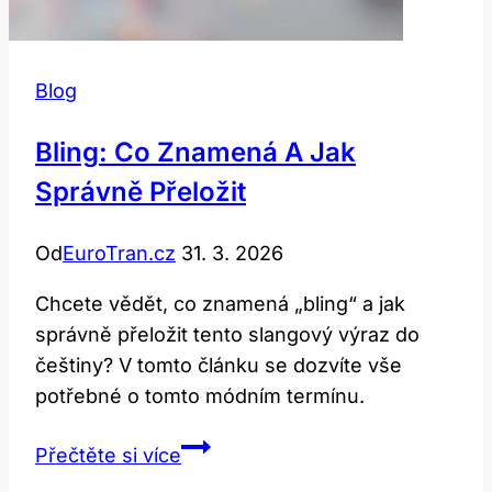
Blog
Bling: Co Znamená A Jak
Správně Přeložit
Od
EuroTran.cz
31. 3. 2026
Chcete vědět, co znamená „bling“ a jak
správně přeložit tento slangový výraz do
češtiny? V tomto článku se dozvíte vše
potřebné o tomto módním termínu.
Bling:
Přečtěte si více
Co