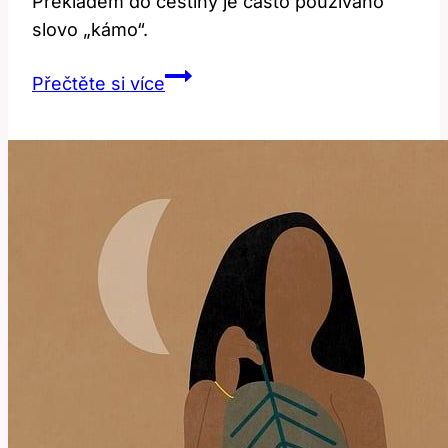
Překladem do češtiny je často používáno
slovo „kámo“.
Bro:
Přečtěte si více
Překlad
a
význam
v
anglicko-
českém
slovníku!