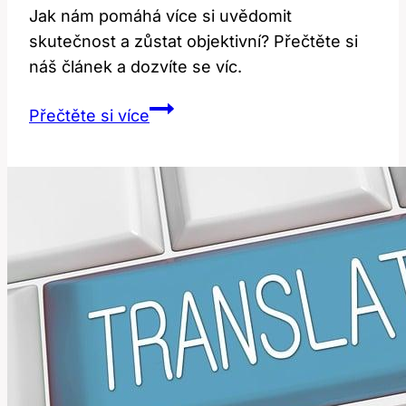
Jak nám pomáhá více si uvědomit
skutečnost a zůstat objektivní? Přečtěte si
náš článek a dozvíte se víc.
Reality
Přečtěte si více
check:
Jak
tento
výraz
ovlivňuje
naše
očekávání?