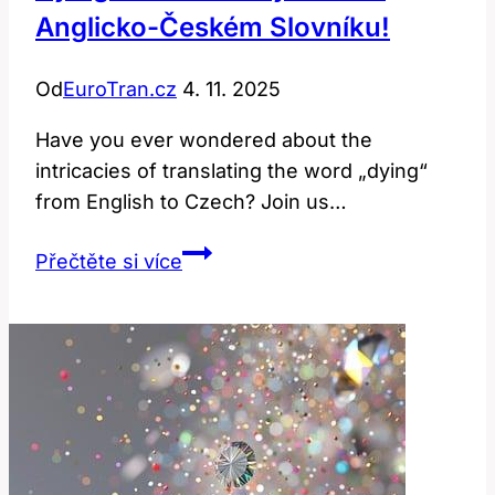
Anglicko-Českém Slovníku!
Od
EuroTran.cz
4. 11. 2025
Have you ever wondered about the
intricacies of translating the word „dying“
from English to Czech? Join us…
Dying:
Přečtěte si více
Překlad
a
význam
v
anglicko-
českém
slovníku!