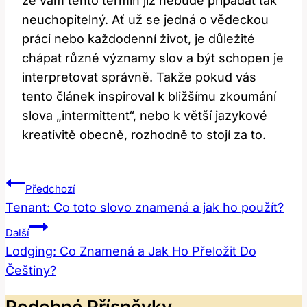
že vám tento termín již nebude připadat tak
neuchopitelný. Ať už se jedná o vědeckou
práci nebo každodenní život, je důležité
chápat různé významy slov a být schopen je
interpretovat správně. Takže pokud vás
tento článek inspiroval k bližšímu zkoumání
slova „intermittent“, nebo k větší jazykové
kreativitě obecně, rozhodně to stojí za to.
Navigace
Předchozí
Pro
Tenant: Co toto slovo znamená a jak ho použít?
Příspěvek
Další
Lodging: Co Znamená a Jak Ho Přeložit Do
Češtiny?
Podobné Příspěvky