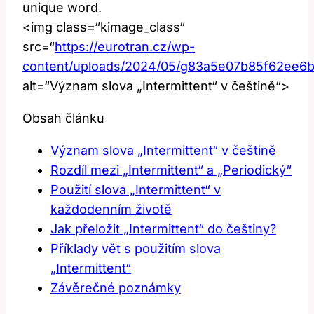
unique word.
<img class=“kimage_class“
src=“
https://eurotran.cz/wp-
content/uploads/2024/05/g83a5e07b85f62ee6
alt=“Význam slova „Intermittent“ v češtině“>
Obsah článku
Význam slova „Intermittent“ v češtině
Rozdíl mezi „Intermittent“ a „Periodický“
Použití slova „Intermittent“ v
každodenním životě
Jak přeložit „Intermittent“ do češtiny?
Příklady vět s použitím slova
„Intermittent“
Závěrečné poznámky