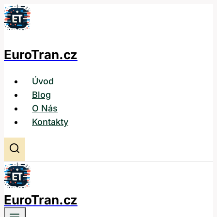
Přeskočit
na
obsah
EuroTran.cz
Úvod
Blog
O Nás
Kontakty
EuroTran.cz