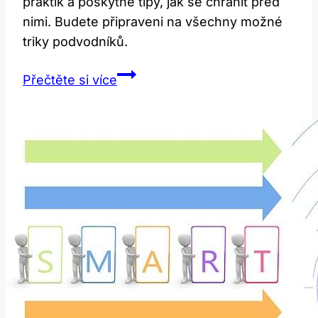
praktik a poskytne tipy, jak se chránit před
nimi. Budete připraveni na všechny možné
triky podvodníků.
Ripoff:
Přečtěte si více
Co
Znamená
a
Jak
Se
Vyhnout
Podvodům?